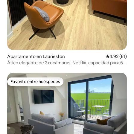
Apartamento en Laurieston
Calificación 
4.92 (61)
Ático elegante de 2 recámaras, Netflix, capacidad para 6
personas, mascotas
Favorito entre huéspedes
Favorito entre huéspedes