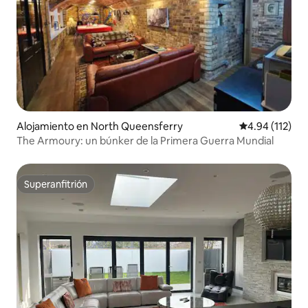
Alojamiento en North Queensferry
Calificación p
4.94 (112)
The Armoury: un búnker de la Primera Guerra Mundial
Superanfitrión
Superanfitrión