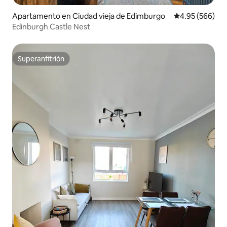
Apartamento en Ciudad vieja de Edimburgo
Calificación pr
4.95 (566)
Edinburgh Castle Nest
Superanfitrión
Superanfitrión