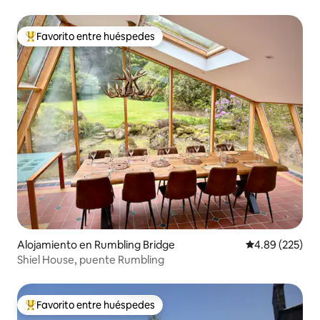
Favorito entre huéspedes
Favorito entre huéspedes preferido
Alojamiento en Rumbling Bridge
Calificación pr
4.89 (225)
Shiel House, puente Rumbling
Favorito entre huéspedes
Favorito entre huéspedes preferido