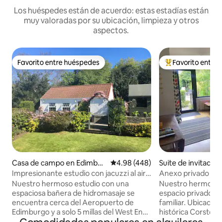
Los huéspedes están de acuerdo: estas estadías están
muy valoradas por su ubicación, limpieza y otros
aspectos.
Favorito entre huéspedes
Favorito entre
Favorito entre huéspedes
Favorito entre hu
Casa de campo en Edimbur
Calificación promedio: 4.98 de 5
4.98 (448)
Suite de invitados
go
rphine
Impresionante estudio con jacuzzi al aire
Anexo privado en 
libre
Edimburgo
Nuestro hermoso estudio con una
Nuestro hermoso 
espaciosa bañera de hidromasaje se
espacio privado, u
encuentra cerca del Aeropuerto de
familiar. Ubicado en el corazón de la
Edimburgo y a solo 5 millas del West End.
histórica Corstorf
Ideal para disfrutar de todo lo que
oeste del centro d