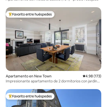
Favorito entre huéspedes
Favorito entre huéspedes preferido
Apartamento en New Town
Calificación p
4.98 (173)
Impresionante apartamento de 2 dormitorios con jardín
en New Town
Favorito entre huéspedes
Favorito entre huéspedes preferido