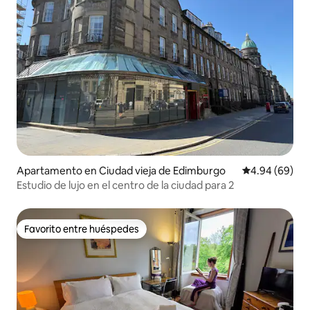
Apartamento en Ciudad vieja de Edimburgo
Calificación p
4.94 (69)
Estudio de lujo en el centro de la ciudad para 2
Favorito entre huéspedes
Favorito entre huéspedes