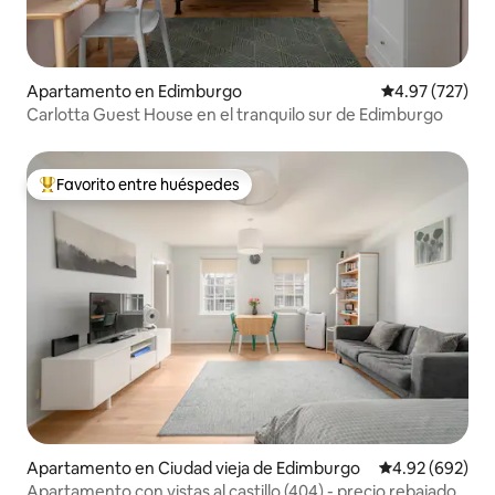
Apartamento en Edimburgo
Calificación pr
4.97 (727)
Carlotta Guest House en el tranquilo sur de Edimburgo
Favorito entre huéspedes
Favorito entre huéspedes preferido
Apartamento en Ciudad vieja de Edimburgo
Calificación pr
4.92 (692)
Apartamento con vistas al castillo (404) - precio rebajado