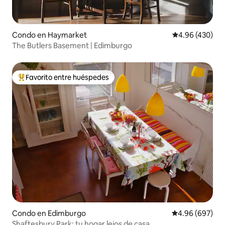
Condo en Haymarket
Calificación pr
4.96 (430)
The Butlers Basement | Edimburgo
Favorito entre huéspedes
Favorito entre huéspedes preferido
Condo en Edimburgo
Calificación pr
4.96 (697)
Shaftesbury Park: tu hogar lejos de casa