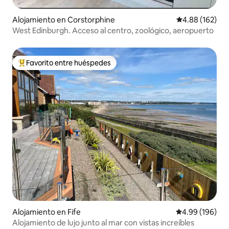
Alojamiento en Corstorphine
Calificación pr
4.88 (162)
West Edinburgh. Acceso al centro, zoológico, aeropuerto
Favorito entre huéspedes
Favorito entre huéspedes preferido
Alojamiento en Fife
Calificación pr
4.99 (196)
Alojamiento de lujo junto al mar con vistas increíbles