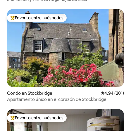
Favorito entre huéspedes
Favorito entre huéspedes preferido
Condo en Stockbridge
Calificación pr
4.94 (201)
Apartamento único en el corazón de Stockbridge
Favorito entre huéspedes
Favorito entre huéspedes preferido