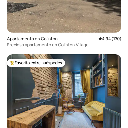
Apartamento en Colinton
Calificación pr
4.94 (130)
Precioso apartamento en Colinton Village
Favorito entre huéspedes
Favorito entre huéspedes preferido