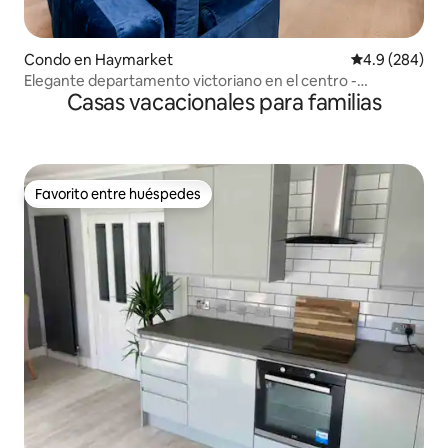
Condo en Haymarket
Calificación p
4.9 (284)
Elegante departamento victoriano en el centro -
Casas vacacionales para familias
Estacionamiento gratuito
Favorito entre huéspedes
Favorito entre huéspedes