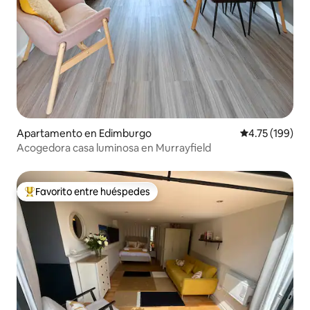
Apartamento en Edimburgo
Calificación p
4.75 (199)
Acogedora casa luminosa en Murrayfield
Favorito entre huéspedes
Favorito entre huéspedes preferido