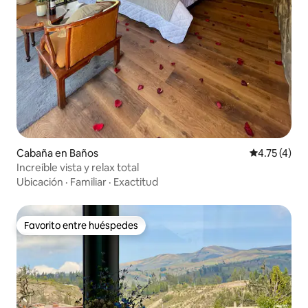
Cabaña en Baños
Calificación
4.75 (4)
Increíble vista y relax total
Ubicación
·
Familiar
·
Exactitud
Favorito entre huéspedes
Favorito entre huéspedes