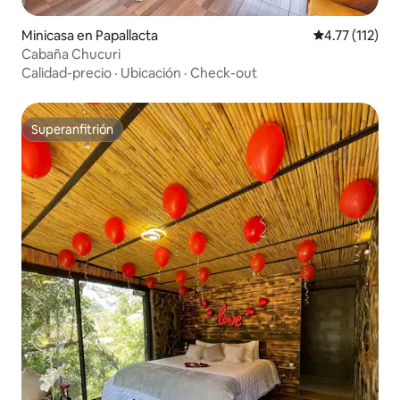
Minicasa en Papallacta
Calificación p
4.77 (112)
Cabaña Chucuri
Calidad-precio
·
Ubicación
·
Check-out
Superanfitrión
Superanfitrión