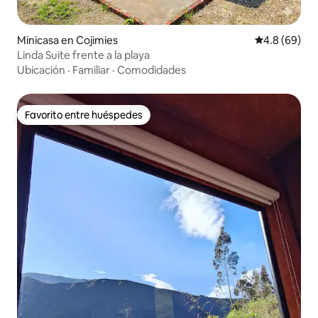
Minicasa en Cojimies
Calificación 
4.8 (69)
Linda Suite frente a la playa
Ubicación
·
Familiar
·
Comodidades
Favorito entre huéspedes
Favorito entre huéspedes