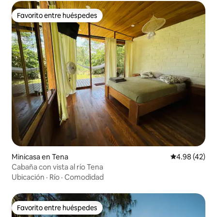
Favorito entre huéspedes
Favorito entre huéspedes
Minicasa en Tena
Calificación 
4.98 (42)
Cabaña con vista al río Tena
Ubicación
·
Río
·
Comodidad
Favorito entre huéspedes
Favorito entre huéspedes