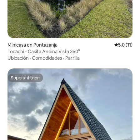
Minicasa en Puntazanja
Calificación
5.0 (11)
Tocachi - Casita Andina Vista 360°
Ubicación
·
Comodidades
·
Parrilla
Superanfitrión
Superanfitrión