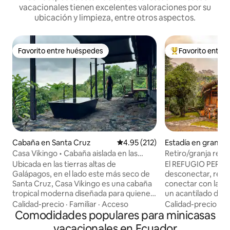
vacacionales tienen excelentes valoraciones por su
ubicación y limpieza, entre otros aspectos.
Favorito entre huéspedes
Favorito entre
Favorito entre huéspedes
Favorito entre hu
Cabaña en Santa Cruz
Calificación promedio: 4.95 de 5
4.95 (212)
Estadía en granja 
Casa Vikingo • Cabaña aislada en las
Retiro/granja remot
tierras altas de Galápagos
en la selva
Ubicada en las tierras altas de
El REFUGIO PERFE
Galápagos, en el lado este más seco de
desconectar, relaj
Santa Cruz, Casa Vikingo es una cabaña
conectar con la naturalez
tropical moderna diseñada para quienes
un acantilado dire
buscan naturaleza, arquitectura y total
con vistas épicas al 
Calidad-precio
·
Familiar
·
Acceso
Calidad-precio
·
Fa
privacidad. Rodeada de bosque
Comodidades populares para minicasas
TOTALMENTE FUER
endémico y construida con materiales
energía solar, seg
vacacionales en Ecuador