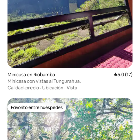
Minicasa en Riobamba
Calificación
5.0 (17)
Minicasa con vistas al Tungurahua.
Calidad-precio
·
Ubicación
·
Vista
Favorito entre huéspedes
Favorito entre huéspedes