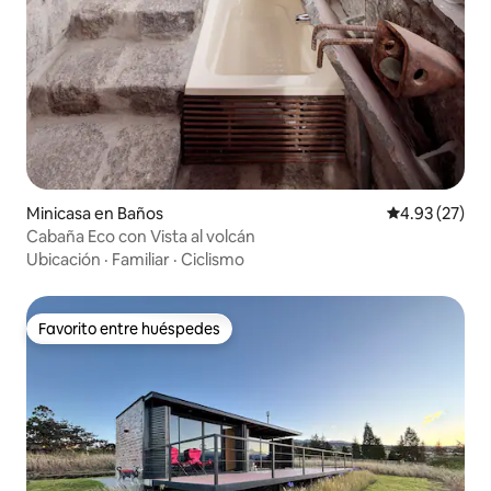
Minicasa en Baños
Calificación 
4.93 (27)
Cabaña Eco con Vista al volcán
Ubicación
·
Familiar
·
Ciclismo
Favorito entre huéspedes
Favorito entre huéspedes