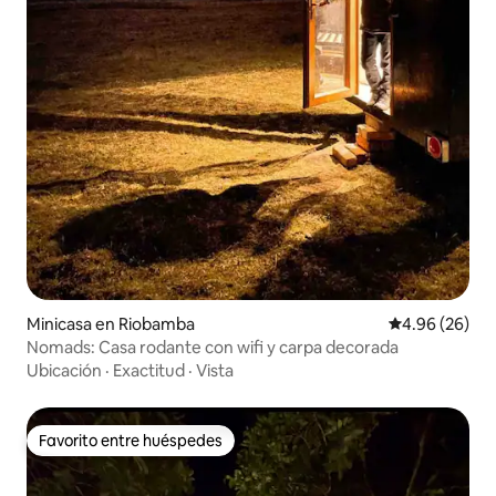
Minicasa en Riobamba
Calificación p
4.96 (26)
Nomads: Casa rodante con wifi y carpa decorada
Ubicación
·
Exactitud
·
Vista
Favorito entre huéspedes
Favorito entre huéspedes