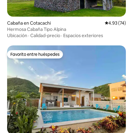
Cabaña en Cotacachi
Calificación 
4.93 (74)
Hermosa Cabaña Tipo Alpina
Ubicación
·
Calidad-precio
·
Espacios exteriores
Favorito entre huéspedes
Favorito entre huéspedes