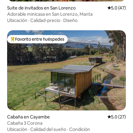
Suite de invitados en San Lorenzo
Calificación
5.0 (47)
Adorable minicasa en San Lorenzo, Manta
Ubicación
·
Calidad-precio
·
Diseño
Favorito entre huéspedes
Favorito entre huéspedes preferido
Cabaña en Cayambe
Calificación
5.0 (27)
Cabaña 3 Corona
Ubicación
·
Calidad del sueño
·
Condición