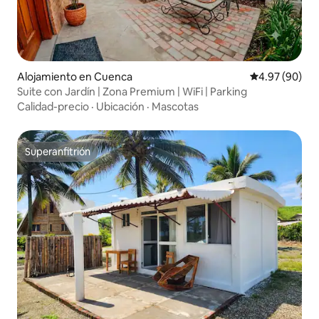
Alojamiento en Cuenca
Calificación p
4.97 (90)
Suite con Jardín | Zona Premium | WiFi | Parking
Calidad-precio
·
Ubicación
·
Mascotas
Superanfitrión
Superanfitrión