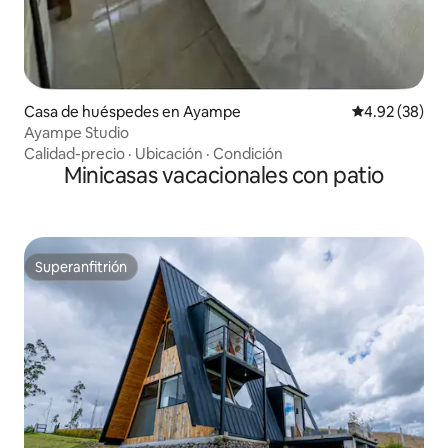
Casa de huéspedes en Ayampe
Calificación p
4.92 (38)
Ayampe Studio
Calidad-precio
·
Ubicación
·
Condición
Minicasas vacacionales con patio
Superanfitrión
Superanfitrión