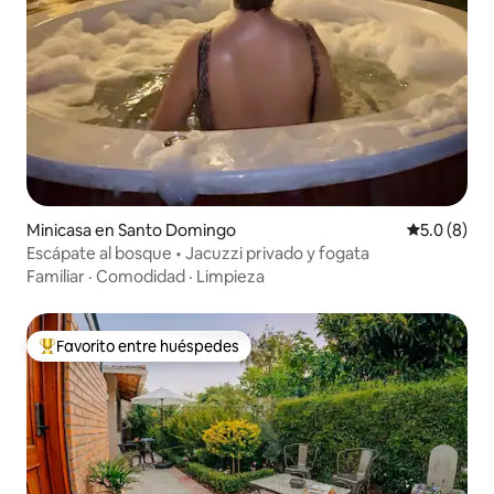
Minicasa en Santo Domingo
Calificació
5.0 (8)
Escápate al bosque • Jacuzzi privado y fogata
Familiar
·
Comodidad
·
Limpieza
Favorito entre huéspedes
Favorito entre huéspedes preferido