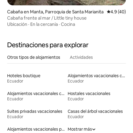
Cabaña en Manta, Parroquia de Santa Marianita
Calificación
4.9 (40)
Cabaña frente al mar / Little tiny house
Ubicación
·
En la cercanía
·
Cocina
Destinaciones para explorar
Otros tipos de alojamientos
Actividades
Hoteles boutique
Alojamientos vacacionales con piscina
Ecuador
Ecuador
Alojamientos vacacionales con entrada y salida de pistas de esquí
Hostales vacacionales
Ecuador
Ecuador
Suites privadas vacacionales
Casas del árbol vacacionales
Ecuador
Ecuador
Alojamientos vacacionales para familias
Mostrar más