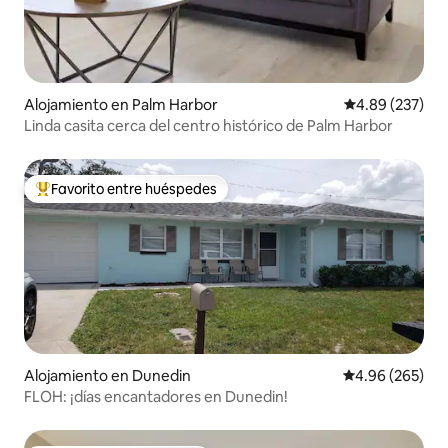
Alojamiento en Palm Harbor
Calificación pr
4.89 (237)
Linda casita cerca del centro histórico de Palm Harbor
Favorito entre huéspedes
Favorito entre huéspedes preferido
Alojamiento en Dunedin
Calificación pr
4.96 (265)
FLOH: ¡días encantadores en Dunedin!