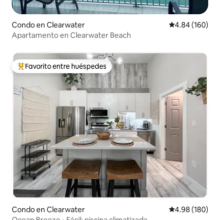
Condo en Clearwater
Calificación pr
4.84 (160)
Apartamento en Clearwater Beach
Favorito entre huéspedes
Favorito entre huéspedes preferido
Condo en Clearwater
Calificación pr
4.98 (180)
Ocean Breeze • Fácil: piscina climatizada