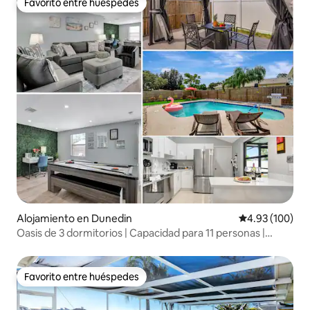
Favorito entre huéspedes
Favorito entre huéspedes
Alojamiento en Dunedin
Calificación pr
4.93 (100)
Oasis de 3 dormitorios | Capacidad para 11 personas |
Piscina climatizada | ¡Ping pong!
Favorito entre huéspedes
Favorito entre huéspedes