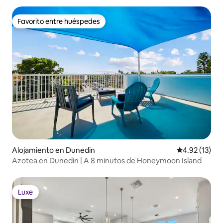
Favorito entre huéspedes
Favorito entre huéspedes
Alojamiento en Dunedin
Calificación 
4.92 (13)
Azotea en Dunedin | A 8 minutos de Honeymoon Island
Luxe
Luxe