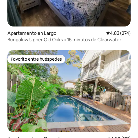
Apartamento en Largo
Calificación pr
4.83 (274)
Bungalow Upper Old Oaks a 15 minutos de Clearwater
Beach
Favorito entre huéspedes
Favorito entre huéspedes