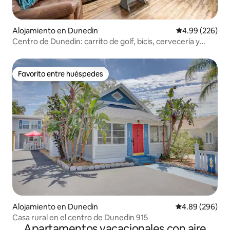
Alojamiento en Dunedin
Calificación pr
4.99 (226)
Centro de Dunedin: carrito de golf, bicis, cervecería y
puerto deportivo
Favorito entre huéspedes
Favorito entre huéspedes
Alojamiento en Dunedin
Calificación pr
4.89 (296)
Casa rural en el centro de Dunedin 915
Apartamentos vacacionales con aire