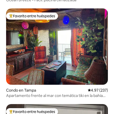
Favorito entre huéspedes
Favorito entre huéspedes preferido
Condo en Tampa
Calificación pr
4.97 (237)
Apartamento frente al mar con temática tiki en la bahía
de Tampa
Favorito entre huéspedes
Favorito entre huéspedes preferido