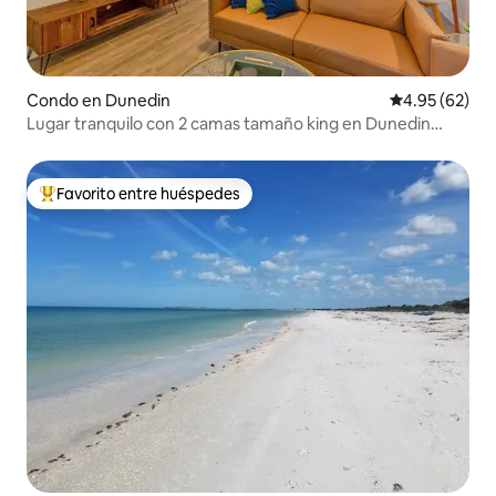
Condo en Dunedin
Calificación p
4.95 (62)
Lugar tranquilo con 2 camas tamaño king en Dunedin
Causeway
Favorito entre huéspedes
Favorito entre huéspedes preferido