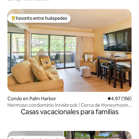
Favorito entre huéspedes
Favorito entre huéspedes preferido
Condo en Palm Harbor
Calificación p
4.97 (156)
Hermoso condominio Innisbrook | Cerca de Honeymoon
Casas vacacionales para familias
Island