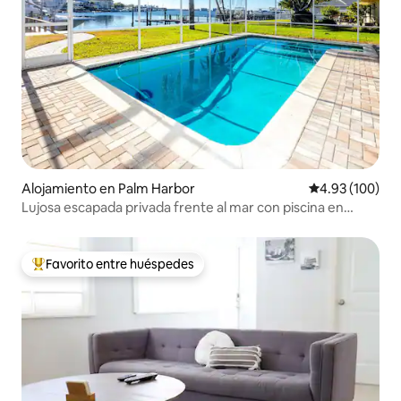
Alojamiento en Palm Harbor
Calificación pr
4.93 (100)
Lujosa escapada privada frente al mar con piscina en
Ozona
Favorito entre huéspedes
Favorito entre huéspedes preferido