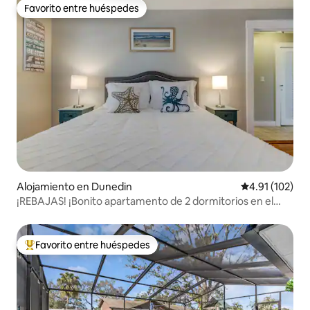
Favorito entre huéspedes
Favorito entre huéspedes
Alojamiento en Dunedin
Calificación p
4.91 (102)
¡REBAJAS! ¡Bonito apartamento de 2 dormitorios en el
centro de Dunedin! ¡Reserva ahora!
Favorito entre huéspedes
Favorito entre huéspedes preferido