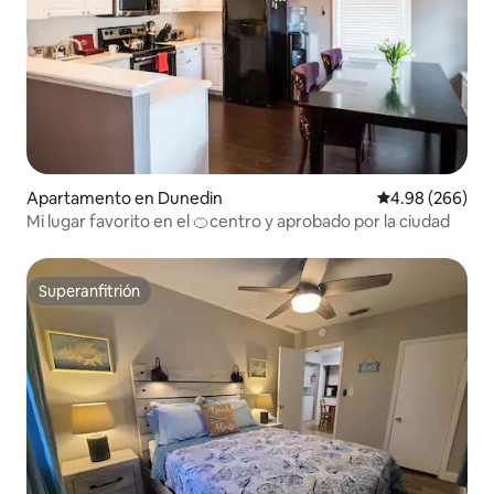
Apartamento en Dunedin
Calificación pr
4.98 (266)
Mi lugar favorito en el 🍊centro y aprobado por la ciudad
Superanfitrión
Superanfitrión