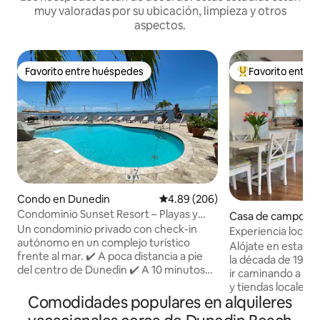
muy valoradas por su ubicación, limpieza y otros
aspectos.
Favorito entre huéspedes
Favorito entre
Favorito entre huéspedes
Favorito entre hu
Condo en Dunedin
Calificación promedio: 4.89 de 5
4.89 (206)
Condominio Sunset Resort – Playas y
Casa de campo en
bicicletas en Clearwater
Un condominio privado con check-in
Experiencia local 
autónomo en un complejo turístico
a pie
Alójate en esta e
frente al mar. ✔️ A poca distancia a pie
la década de 1920
del centro de Dunedin ✔️ A 10 minutos
ir caminando a res
de Honeymoon Island y del ferry a la isla
y tiendas locales,
de Caladesi ✔️ A 15 minutos de
Comodidades populares en alquileres
hasta el puerto de
Clearwater Beach (el tiempo puede
de la puesta de s