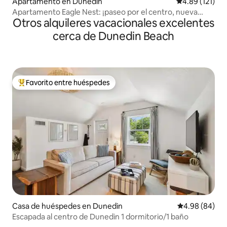
Apartamento en Dunedin
Calificación p
4.89 (121)
Apartamento Eagle Nest: ¡paseo por el centro, nueva
Otros alquileres vacacionales excelentes
PISCINA!
cerca de Dunedin Beach
Favorito entre huéspedes
Favorito entre huéspedes preferido
Casa de huéspedes en Dunedin
Calificación p
4.98 (84)
Escapada al centro de Dunedin 1 dormitorio/1 baño