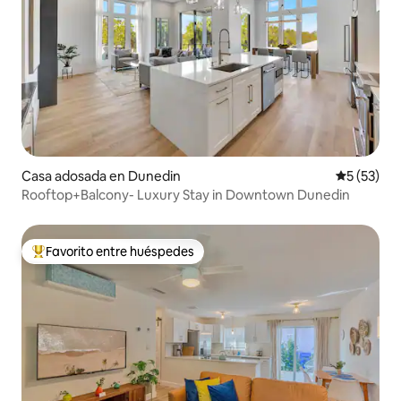
Casa adosada en Dunedin
Calificaci
5 (53)
Rooftop+Balcony- Luxury Stay in Downtown Dunedin
Favorito entre huéspedes
Favorito entre huéspedes preferido