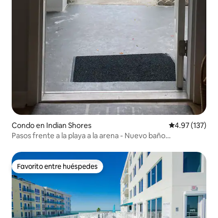
Condo en Indian Shores
Calificación p
4.97 (137)
Pasos frente a la playa a la arena - Nuevo baño
remodelado
Favorito entre huéspedes
Favorito entre huéspedes