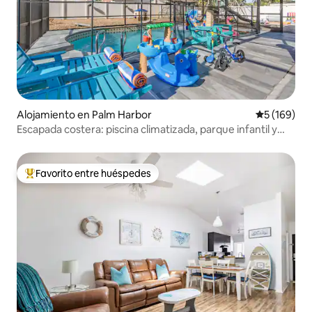
Alojamiento en Palm Harbor
Calificació
5 (169)
Escapada costera: piscina climatizada, parque infantil y
diversión en familia
Favorito entre huéspedes
Favorito entre huéspedes preferido