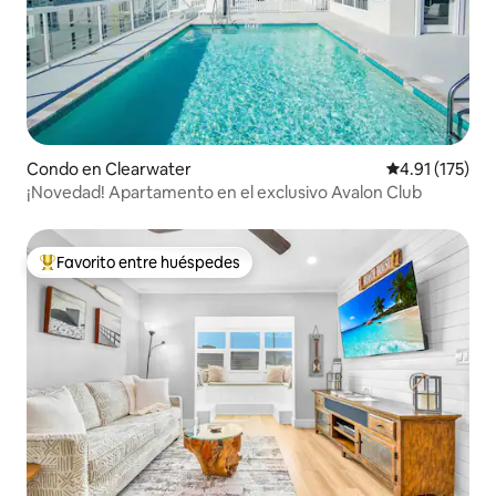
Condo en Clearwater
Calificación p
4.91 (175)
¡Novedad! Apartamento en el exclusivo Avalon Club
Favorito entre huéspedes
Favorito entre huéspedes preferido