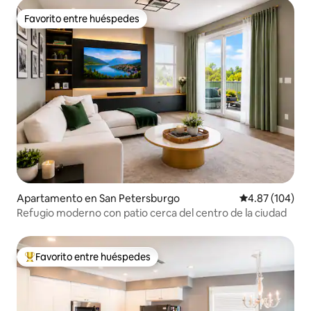
Favorito entre huéspedes
Favorito entre huéspedes
Apartamento en San Petersburgo
Calificación pr
4.87 (104)
Refugio moderno con patio cerca del centro de la ciudad
Favorito entre huéspedes
Favorito entre huéspedes preferido