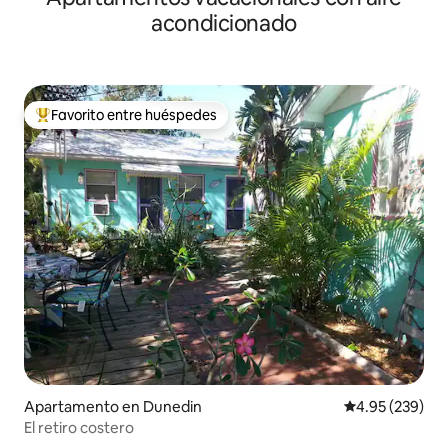
acondicionado
Favorito entre huéspedes
Favorito entre huéspedes preferido
Apartamento en Dunedin
Calificación pr
4.95 (239)
El retiro costero