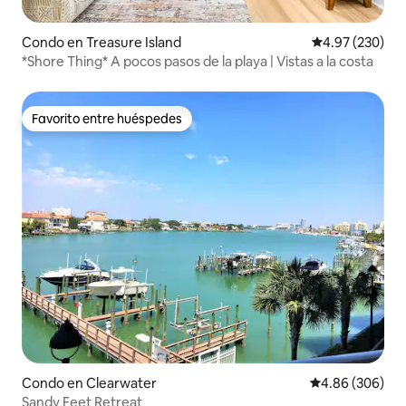
Condo en Treasure Island
Calificación pr
4.97 (230)
*Shore Thing* A pocos pasos de la playa | Vistas a la costa
Favorito entre huéspedes
Favorito entre huéspedes
Condo en Clearwater
Calificación pr
4.86 (306)
Sandy Feet Retreat