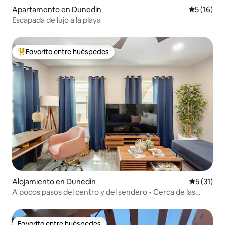
Apartamento en Dunedin
Calificaci
5 (16)
Escapada de lujo a la playa
Favorito entre huéspedes
Favorito entre huéspedes preferido
Alojamiento en Dunedin
Calificaci
5 (31)
A pocos pasos del centro y del sendero • Cerca de las
playas
Favorito entre huéspedes