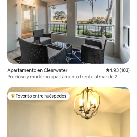
Apartamento en Clearwater
Calificación p
4.93 (103)
Precioso y moderno apartamento frente al mar de 2
dormitorios y 2 baños.
Favorito entre huéspedes
Favorito entre huéspedes preferido