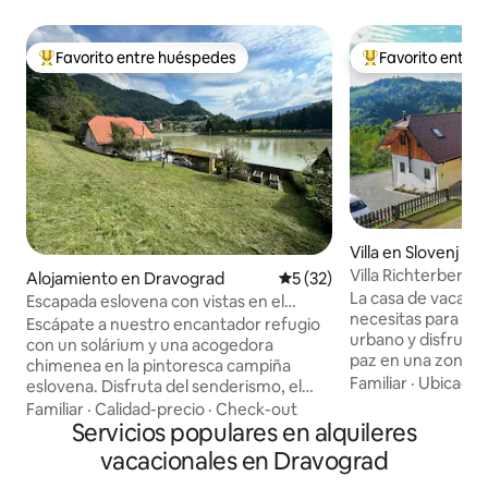
Favorito entre huéspedes
Favorito entre
Favorito entre huéspedes preferido
Favorito entre hu
Villa en Slovenj G
Villa Richterberg c
Alojamiento en Dravograd
Calificación promedio: 5 de 
5 (32)
dormitorios
La casa de vacacio
Escapada eslovena con vistas en el
necesitas para esc
corazón de la ciudad
Escápate a nuestro encantador refugio
urbano y disfruta
con un solárium y una acogedora
paz en una zona ru
chimenea en la pintoresca campiña
en una colina con
Familiar
·
Ubicació
eslovena. Disfruta del senderismo, el
solo sonidos de pá
ciclismo y la pesca a la vuelta de la
Familiar
·
Calidad-precio
·
Check-out
calman tu mente.
esquina. El sendero para bicicletas pasa
Servicios populares en alquileres
darte un capricho e
por la casa, ideal para los ciclistas que
vacacionales en Dravograd
sauna. La zona ofr
exploran el río Drava. El parque de
senderismo, ciclis