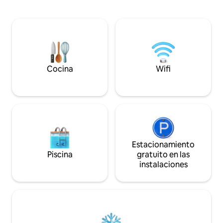
bicicletas Kope o Petzen y el esquí están
cercana ciudad de
a poca distancia en coche, perfectos
tiene un rico patri
para los amantes de la aventura. Dos de
Estamos seguros d
las ciudades más grandes de Eslovenia
tu estancia y te ir
están cerca, a 1 hora en coche de
relajada para mirar
Maribor y a 1 hora y 45 minutos de
Liubliana. Nuestra acogedora y bien
equipada casa es ideal para familias,
Cocina
Wifi
parejas o personas que viajan solas.
Estacionamiento
Piscina
gratuito en las
instalaciones