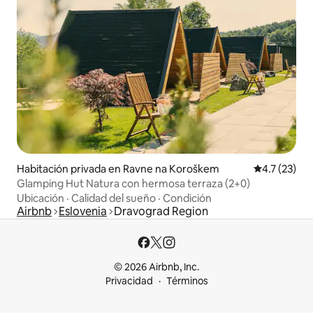
Habitación privada en Ravne na Koroškem
Calificación
4.7 (23)
Glamping Hut Natura con hermosa terraza (2+0)
Ubicación
·
Calidad del sueño
·
Condición
Airbnb
Eslovenia
Dravograd Region
© 2026 Airbnb, Inc.
Privacidad
Términos