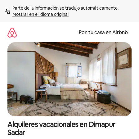
Omite
Parte de la información se tradujo automáticamente. 
el
Mostrar en el idioma original
contenido
Pon tu casa en Airbnb
Alquileres vacacionales en Dimapur
Sadar