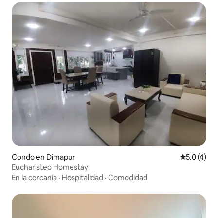
Condo en Dimapur
Calificació
5.0 (4)
Eucharisteo Homestay
En la cercanía
·
Hospitalidad
·
Comodidad