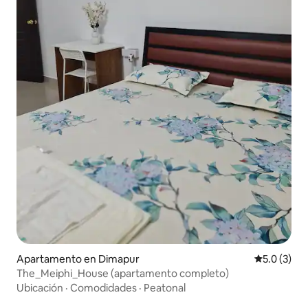
Apartamento en Dimapur
Calificació
5.0 (3)
The_Meiphi_House (apartamento completo)
Ubicación
·
Comodidades
·
Peatonal