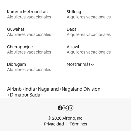
Kamrup Metropolitan
Shillong
Alquileres vacacionales
Alquileres vacacionales
Guwahati
Daca
Alquileres vacacionales
Alquileres vacacionales
Cherrapunjee
Aizawl
Alquileres vacacionales
Alquileres vacacionales
Dibrugarh
Mostrar más
Alquileres vacacionales
Airbnb
India
Nagaland
Nagaland Division
Dimapur Sadar
© 2026 Airbnb, Inc.
Privacidad
Términos