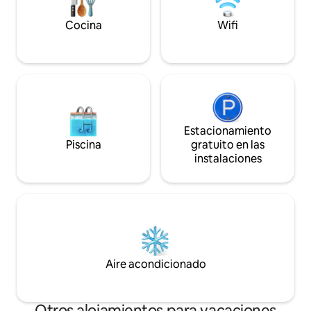
comestibles y el mercado local de
verduras, pescado y carne están a un
Cocina
Wifi
minuto a pie y la ciudad está a 10 minutos
en coche.
Estacionamiento
Piscina
gratuito en las
instalaciones
Aire acondicionado
Otros alojamientos para vacaciones