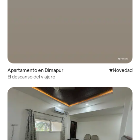
Apartamento en Dimapur
Lugar para ho
Novedad
El descanso del viajero