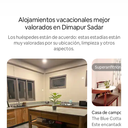
Alojamientos vacacionales mejor
valorados en Dimapur Sadar
Los huéspedes están de acuerdo: estas estadías están
muy valoradas por su ubicación, limpieza y otros
aspectos.
Superanfitrión
Superanfitrión
Casa de campo en
The Blue Cottage.
campo de 2 habitac
Este encantador al