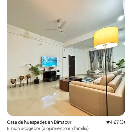
Casa de huéspedes en Dimapur
Calificación
4.67 (3)
El nido acogedor (alojamiento en familia)