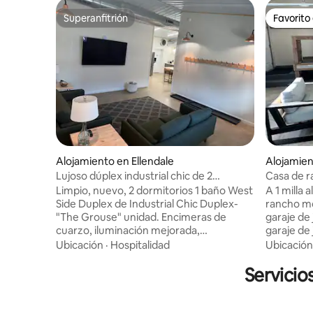
Superanfitrión
Favorito
Superanfitrión
Favorito
Alojamiento en Ellendale
Alojamien
Lujoso dúplex industrial chic de 2
Casa de r
dormitorios y 1 baño
garaje de
Limpio, nuevo, 2 dormitorios 1 baño West
A 1 milla 
Side Duplex de Industrial Chic Duplex-
rancho m
"The Grouse" unidad. Encimeras de
garaje de ju
cuarzo, iluminación mejorada,
garaje de
aislamiento acústico en las paredes para
refrigera
Ubicación
·
Hospitalidad
Ubicación
silenciar los dormitorios, cocina
garaje), p
totalmente surtida, TV OLED de 77", TV
Servicio
amigos y l
de 50" en las habitaciones, lavandería con
lugar más 
estanterías de acero inoxidable, pisos de
de juegos
concreto, tablones de vinilo de madera
acero ino