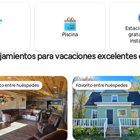
rte en congelador al 100 %),
limpieza de caza salvaje con c
e patio, un televisor grande de
profundo. - Perrera climatizada
de entretenimiento al aire libre
e 150 pies a 8 acres por donde
parrilla y fogata de propano (p
Estac
a silvestre. El paisajismo
incluido). - Wifi, aire acondicio
izarse esta primavera.
Piscina
por cable. *¡Busca en las redes s
gratu
The Dry Run Lodge-Oakes, ND
inst
ojamientos para vacaciones excelentes 
ito entre huéspedes
Favorito entre huéspedes
 entre huéspedes preferido
Favorito entre huéspedes