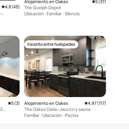
Alojamiento en Oakes
Calificación promed
5 (37)
Calificación promedio: 4.8 de 5, 45 reseñas
4.8 (45)
The Guelph Depot
n
Ubicación
·
Familiar
·
Silencio
2 baños.
Favorito entre huéspedes
Favorito entre huéspedes
Calificación promedio: 5 de 5, 3 reseñas
5 (3)
Alojamiento en Oakes
Calificación promedio:
4.97 (117)
 3
The Oakes Oasis~Jacuzzi y sauna
Familiar
·
Ubicación
·
Piscina