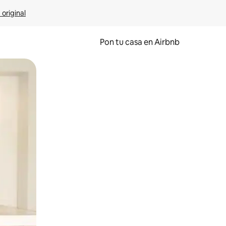
 original
Pon tu casa en Airbnb
o o desliza el dedo.