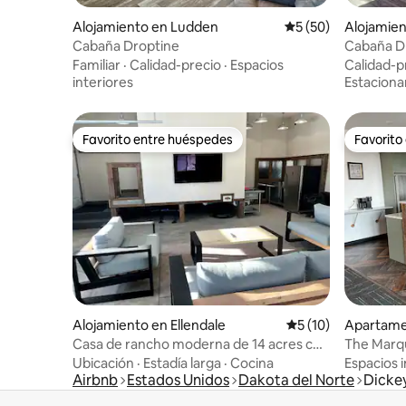
Alojamiento en Ludden
Calificación promed
5 (50)
Alojamie
Cabaña Droptine
Cabaña Dr
Familiar
·
Calidad-precio
·
Espacios
Calidad-p
interiores
Estacion
Favorito entre huéspedes
Favorito
Favorito entre huéspedes
Favorito
Alojamiento en Ellendale
Calificación promed
5 (10)
Apartame
Casa de rancho moderna de 14 acres con
The Marqu
garaje de juegos
de lujo
Ubicación
·
Estadía larga
·
Cocina
Espacios i
Airbnb
Estados Unidos
Dakota del Norte
Dicke