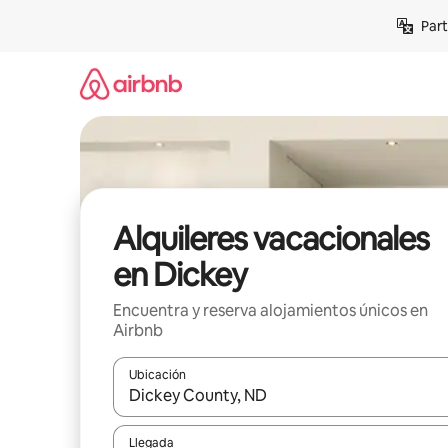
Omite
Part
el
contenido
Alquileres vacacionales
en Dickey
Encuentra y reserva alojamientos únicos en
Airbnb
Ubicación
Cuando los resultados estén disponibles, navega co
Llegada