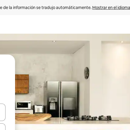
e de la información se tradujo automáticamente. 
Mostrar en el idioma
n las teclas de flecha hacia arriba y hacia abajo o explora con el tact