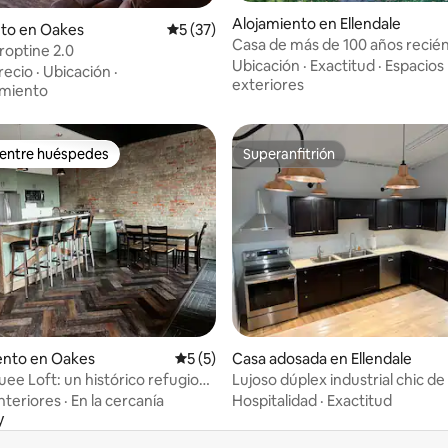
Alojamiento en Ellendale
io: 5 de 5, 50 reseñas
nto en Oakes
Calificación promedio: 5 de 5, 37 reseñas
5 (37)
Casa de más de 100 años recié
optine 2.0
remodelada de 3 dormitorios y 
Ubicación
·
Exactitud
·
Espacios
recio
·
Ubicación
·
exteriores
amiento
 entre huéspedes
Superanfitrión
 entre huéspedes
Superanfitrión
io: 5 de 5, 10 reseñas
nto en Oakes
Calificación promedio: 5 de 5, 5 reseñas
5 (5)
Casa adosada en Ellendale
ee Loft: un histórico refugio
Lujoso dúplex industrial chic de
dormitorios y 2 baños
nteriores
·
En la cercanía
Hospitalidad
·
Exactitud
y