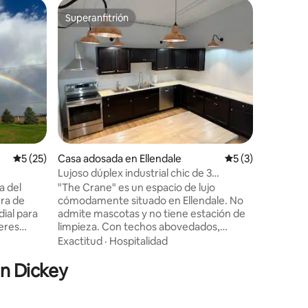
Superanfitrión
Favorit
rido
Superanfitrión
Favorit
Alojamie
The Guel
Calificación promedio: 5 de 5, 25 reseñas
5 (25)
Casa adosada en Ellendale
Calificación prom
5 (3)
Ven a vis
Lujoso dúplex industrial chic de 3
tren de 1
dormitorios y 2 baños
a del
"The Crane" es un espacio de lujo
sido obj
rra de
cómodamente situado en Ellendale. No
para que
ial para
admite mascotas y no tiene estación de
que durarán t
Ubicació
 eres
limpieza. Con techos abovedados,
tiene dos
a
iluminación de cobre y latón macizo,
Exactitud
·
Hospitalidad
planta pr
es
puertas de roble comercial, cerraduras
segundo p
en Dickey
 -
electrónicas para la privacidad,
cocina y 
Cocina
habitaciones aisladas con amortiguación
para disf
 para
de sonido entre habitaciones, suelos con
entreten
Sala de
calefacción y aire acondicionado, suelos