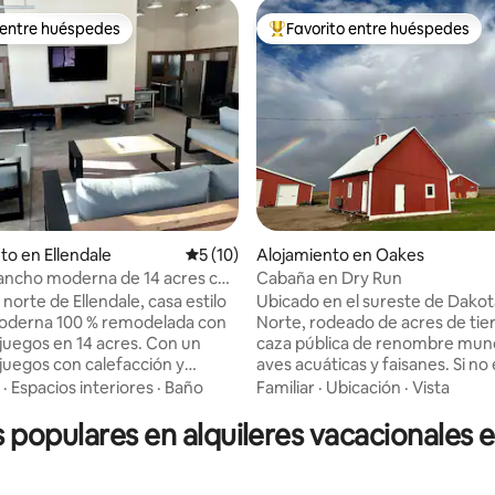
 entre huéspedes
Favorito entre huéspedes
 entre huéspedes
Favorito entre huéspedes prefe
to en Ellendale
Calificación promedio: 5 de 5, 10 reseñas
5 (10)
Alojamiento en Oakes
ancho moderna de 14 acres con
Cabaña en Dry Run
 juegos
al norte de Ellendale, casa estilo
Ubicado en el sureste de Dakot
oderna 100 % remodelada con
Norte, rodeado de acres de tie
egos en 14 acres. Con un
caza pública de renombre mund
 juegos con calefacción y
aves acuáticas y faisanes. Si no
ción (sin estacionamiento en el
cazador, ¡tenemos espacio par
·
Espacios interiores
·
Baño
Familiar
·
Ubicación
·
Vista
reparado para la familia, los
reuniones de trabajo y reunion
s populares en alquileres vacacionales 
os cazadores, esta casa es el
familiares de cualquier tamaño!
agradable de la zona. El garaje
Capacidad para 20 personas. - 
 cuenta con una cocina de
completa con café Dakota Dirt
xidable y un gran refrigerador
empezar el día con buen pie. - 