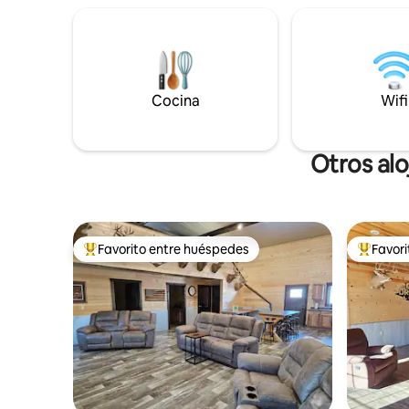
en las habitaciones y baño. Cama tamaño
(se convie
queen en cada habitación con
muebles d
estanterías de acero inoxidable. Luces de
65". Amplio cuarto de lavado, cinturón de
cobre en bruto y latón fundido.
árboles d
Ventiladores en ambas habitaciones.
pasa mucha vid
Mesas personalizadas de madera dura y
Cocina
debe real
Wifi
acero inoxidable. No se permiten
animales.
Otros al
Favorito entre huéspedes
Favor
Favorito entre huéspedes preferido
Favorito