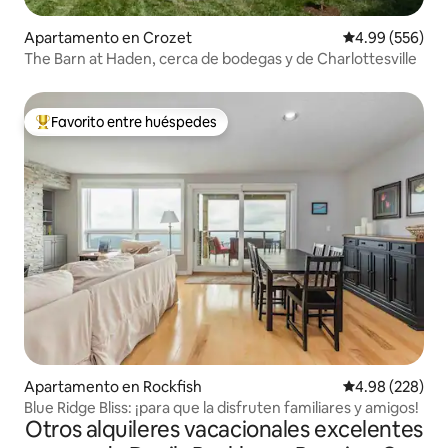
Apartamento en Crozet
Calificación pr
4.99 (556)
The Barn at Haden, cerca de bodegas y de Charlottesville
Favorito entre huéspedes
Favorito entre huéspedes preferido
Apartamento en Rockfish
Calificación pr
4.98 (228)
Blue Ridge Bliss: ¡para que la disfruten familiares y amigos!
Otros alquileres vacacionales excelentes