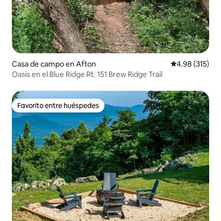
Casa de campo en Afton
Calificación p
4.98 (315)
Oasis en el Blue Ridge Rt. 151 Brew Ridge Trail
Favorito entre huéspedes
Favorito entre huéspedes