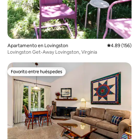
Apartamento en Lovingston
Calificación pr
4.89 (156)
Lovingston Get-Away Lovingston, Virginia
Favorito entre huéspedes
Favorito entre huéspedes