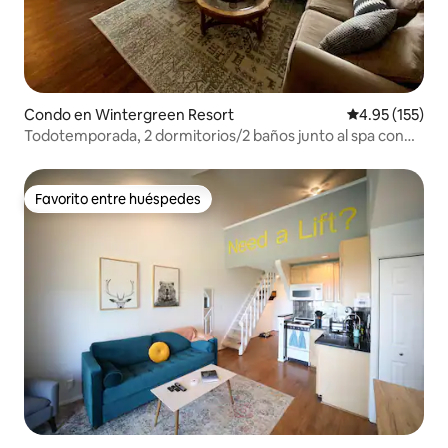
Condo en Wintergreen Resort
Calificación p
4.95 (155)
Todotemporada, 2 dormitorios/2 baños junto al spa con
vistas al campo de golf
Favorito entre huéspedes
Favorito entre huéspedes