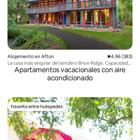
Alojamiento en Afton
Calificación pr
4.96 (383)
La casa más singular del sendero Brew Ridge. Capacidad
Apartamentos vacacionales con aire
para 12 personas
acondicionado
Favorito entre huéspedes
Favorito entre huéspedes