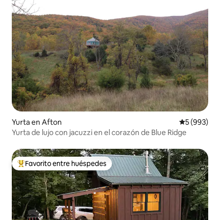
Yurta en Afton
Calificación
5 (993)
Yurta de lujo con jacuzzi en el corazón de Blue Ridge
Favorito entre huéspedes
Favorito entre huéspedes preferido