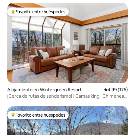
Favorito entre huéspedes
Favorito entre huéspedes preferido
Alojamiento en Wintergreen Resort
Calificación pr
4.99 (176)
¡Cerca de rutas de senderismo! | Camas king | Chimenea |
Jacuzzi
Favorito entre huéspedes
Favorito entre huéspedes preferido