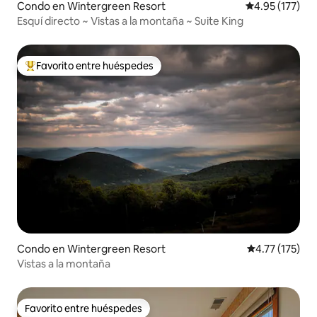
Condo en Wintergreen Resort
Calificación p
4.95 (177)
Esquí directo ~ Vistas a la montaña ~ Suite King
Favorito entre huéspedes
Favorito entre huéspedes preferido
Condo en Wintergreen Resort
Calificación p
4.77 (175)
Vistas a la montaña
Favorito entre huéspedes
Favorito entre huéspedes