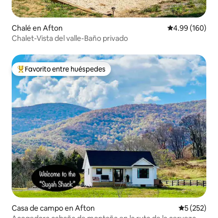
Chalé en Afton
Calificación pr
4.99 (160)
Chalet-Vista del valle-Baño privado
Favorito entre huéspedes
Favorito entre huéspedes preferido
Casa de campo en Afton
Calificació
5 (252)