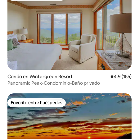
Condo en Wintergreen Resort
Calificación 
4.9 (155)
Panoramic Peak-Condominio-Baño privado
Favorito entre huéspedes
Favorito entre huéspedes