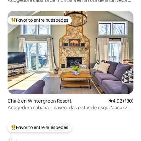
Acogedora cabaña de montaña en la ruta de la cerveza y
el vino (cama king)
Favorito entre huéspedes
Favorito entre huéspedes preferido
Chalé en Wintergreen Resort
Calificación p
4.92 (130)
Acogedora cabaña + paseo a las pistas de esquí *Jacuzzi*
ambiente de montaña
Favorito entre huéspedes
Favorito entre huéspedes preferido