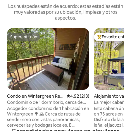
Los huéspedes están de acuerdo: estas estadías están
muy valoradas por su ubicación, limpieza y otros
aspectos.
Superanfitrión
Favorito entre
Superanfitrión
Favorito entre hu
Condo en Wintergreen Res
Calificación promedio: 4.92 de 5
4.92 (213)
Alojamiento vacac
ort
ovingston
Condominio de 1 dormitorio, cerca de
La mejor cabaña e
rutas de senderismo, cervecerías y
Acogedor condominio de 1 habitación en
Esta cabaña única 
piscina
Wintergreen 🌳 🌄 Cerca de rutas de
en 75 acres en las
senderismo con vistas panorámicas,
Disfruta de la ac
cervecerías y bodegas locales. El
leña, el jacuzzi, la 
complejo turístico y el mercado en la
conexión a Interne