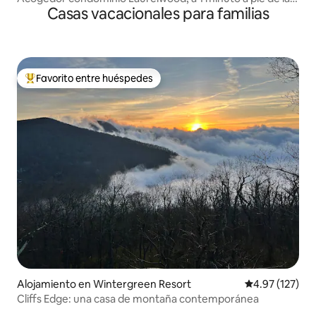
Casas vacacionales para familias
piscina.
Favorito entre huéspedes
Favorito entre huéspedes preferido
Alojamiento en Wintergreen Resort
Calificación p
4.97 (127)
Cliffs Edge: una casa de montaña contemporánea