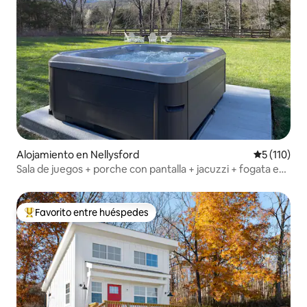
Alojamiento en Nellysford
Calificació
5 (110)
Sala de juegos + porche con pantalla + jacuzzi + fogata en
151
Favorito entre huéspedes
Favorito entre huéspedes preferido