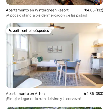
Apartamento en Wintergreen Resort
Calificación p
4.86 (132)
¡A poca distanci a pie del mercado y de las pistas!
Favorito entre huéspedes
Favorito entre huéspedes
Apartamento en Afton
Calificación pr
4.86 (383)
¡El mejor lugar en la ruta del vino y la cerveza!