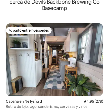
cerca de Devils Backbone Brewing Co
Basecamp
Favorito entre huéspedes
Favorito entre huéspedes
Cabaña en Nellysford
Calificación pr
4.95 (278)
Retiro de lujo: lago, senderismo, cervezas y vinos