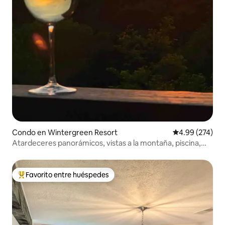
Condo en Wintergreen Resort
Calificación pr
4.99 (274)
Atardeceres panorámicos, vistas a la montaña, piscina,
$99 entre semana
Favorito entre huéspedes
Favorito entre huéspedes preferido