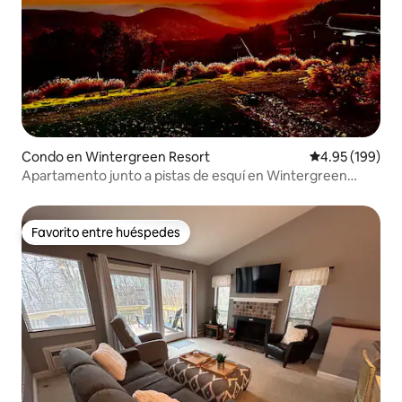
Condo en Wintergreen Resort
Calificación pr
4.95 (199)
Apartamento junto a pistas de esquí en Wintergreen
Highlands. ¡Con vistas!
Favorito entre huéspedes
Favorito entre huéspedes