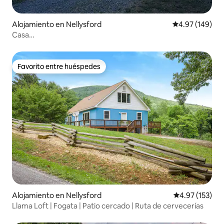
Alojamiento en Nellysford
Calificación pr
4.97 (149)
Casa
«pequeña»/tranquila/cervecería/senderismo/bodega/río
Favorito entre huéspedes
Favorito entre huéspedes
Alojamiento en Nellysford
Calificación p
4.97 (153)
Llama Loft | Fogata | Patio cercado | Ruta de cervecerías