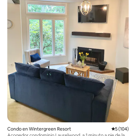
Condo en Wintergreen Resort
Calificació
5 (104)
Acogedor condominio Laurelwood, a 1 minuto a pie de la