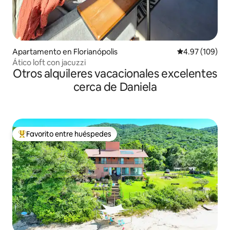
Apartamento en Florianópolis
Calificación pr
4.97 (109)
Ático loft con jacuzzi
Otros alquileres vacacionales excelentes
cerca de Daniela
Favorito entre huéspedes
Favorito entre huéspedes preferido