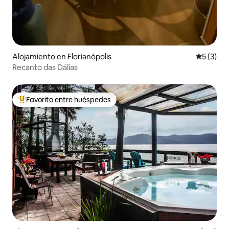
Alojamiento en Florianópolis
Calificac
5 (3)
Recanto das Dálias
Favorito entre huéspedes
Favorito entre huéspedes preferido