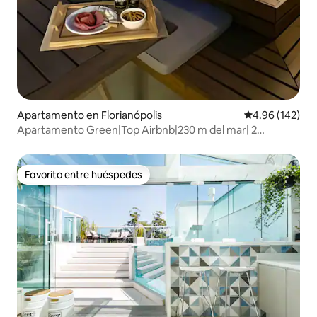
Apartamento en Florianópolis
Calificación pr
4.96 (142)
Apartamento Green|Top Airbnb|230 m del mar| 2
suites|Jacuzzi
Favorito entre huéspedes
Favorito entre huéspedes