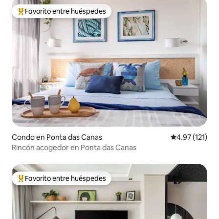
Favorito entre huéspedes
Favorito entre huéspedes preferido
Condo en Ponta das Canas
Calificación p
4.97 (121)
Rincón acogedor en Ponta das Canas
Favorito entre huéspedes
Favorito entre huéspedes preferido