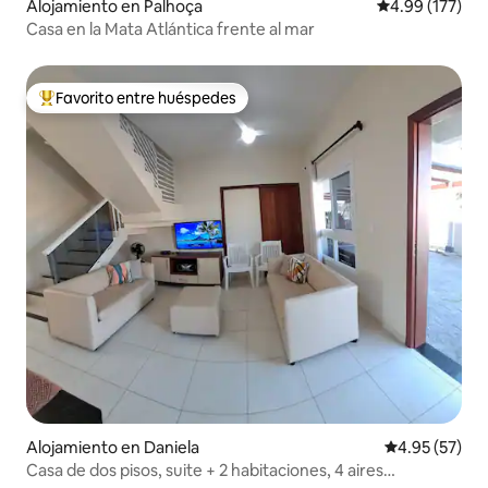
Alojamiento en Palhoça
Calificación p
4.99 (177)
Casa en la Mata Atlántica frente al mar
Favorito entre huéspedes
Favorito entre huéspedes preferido
Alojamiento en Daniela
Calificación 
4.95 (57)
Casa de dos pisos, suite + 2 habitaciones, 4 aires