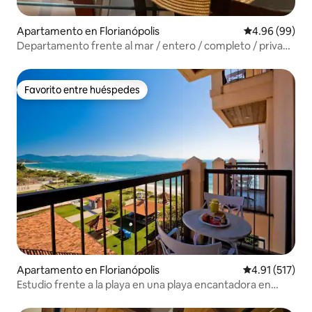
Apartamento en Florianópolis
Calificación p
4.96 (99)
Departamento frente al mar / entero / completo / privado
/ Floripa
Favorito entre huéspedes
Favorito entre huéspedes
Apartamento en Florianópolis
Calificación p
4.91 (517)
Estudio frente a la playa en una playa encantadora en
Brasil