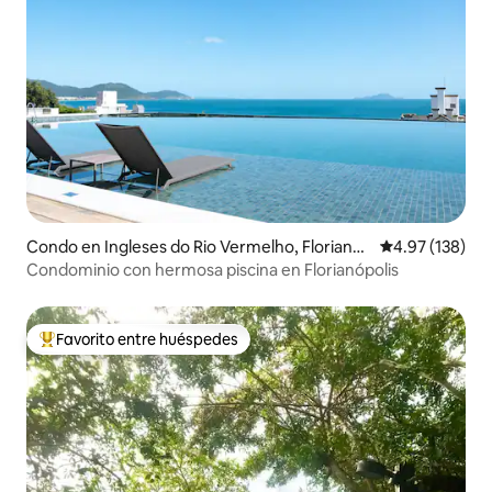
Condo en Ingleses do Rio Vermelho, Floriano
Calificación p
4.97 (138)
pólis
Condominio con hermosa piscina en Florianópolis
Favorito entre huéspedes
Favorito entre huéspedes preferido