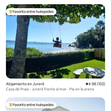
acondicionados, a 300 m de la playa
Favorito entre huéspedes
Favorito entre huéspedes preferido
Alojamiento en Jurerê
Calificación pr
4.98 (102)
Casa de Praia - Jurerê frente al mar - Pie en la arena
Favorito entre huéspedes
Favorito entre huéspedes preferido