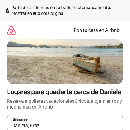
Omite
Parte de la información se tradujo automáticamente. 
el
Mostrar en el idioma original
contenido
Pon tu casa en Airbnb
Lugares para quedarte cerca de Daniela
Reserva alquileres vacacionales únicos, alojamientos y
mucho más en Airbnb
Ubicación
Cuando los resultados estén disponibles, navega con las teclas d