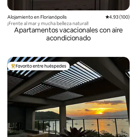
Alojamiento en Florianópolis
Calificación pr
4.93 (100)
¡Frente al mar y mucha belleza natural!
Apartamentos vacacionales con aire
acondicionado
Favorito entre huéspedes
Favorito entre huéspedes preferido