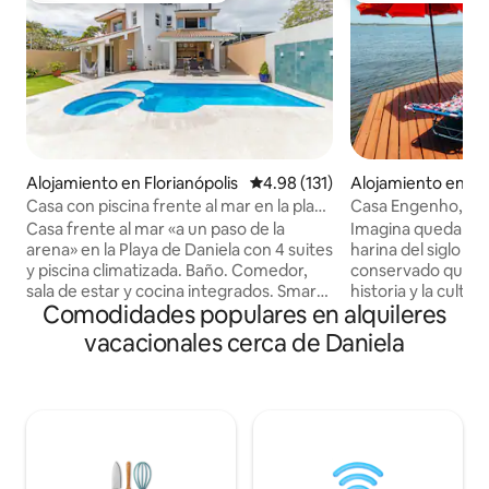
Alojamiento en Florianópolis
Calificación promedio: 4.98 de 5
4.98 (131)
Alojamiento en Flo
s
Casa con piscina frente al mar en la playa
Casa Engenho, Be
de Daniela.
Histórico
Casa frente al mar «a un paso de la
Imagina quedarte 
arena» en la Playa de Daniela con 4 suites
harina del siglo 
y piscina climatizada. Baño. Comedor,
conservado que fo
sala de estar y cocina integrados. Smart
historia y la cultur
Comodidades populares en alquileres
TV en la sala y en las habitaciones.
completa para aloj
Internet inalámbrico de 600 Mb. Cocina
con comodidad y ca
vacacionales cerca de Daniela
equipada con cafetera, horno eléctrico,
espectaculares fre
microondas, lavavajillas, refrigerador de
Lagoa da Conceiçã
varias puertas, estufa de 5 quemadores.
playa frente a la 
Área de servicio con lavadora y
con internet de fi
secadora. Zona de parrilla con cooktop y
naturaleza de la ma
minibar integrada a la piscina y al jardín.
cascadas. Una exp
Aceptamos mascotas pequeñas con un
de los lugares más b