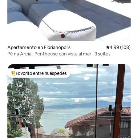
Apartamento en Florianópolis
Calificación pr
4.99 (108)
Pé na Areia | Penthouse con vista al mar | 3 suites
Favorito entre huéspedes
Favorito entre huéspedes preferido