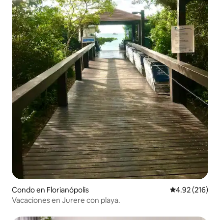
Condo en Florianópolis
Calificación p
4.92 (216)
Vacaciones en Jurere con playa.