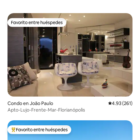
Favorito entre huéspedes
Favorito entre huéspedes
Condo en João Paulo
Calificación p
4.93 (261)
Apto-Lujo-Frente-Mar-Florianópolis
Favorito entre huéspedes
Favorito entre huéspedes preferido