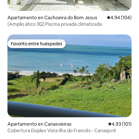
Apartamento en Cachoeira do Bom Jesus
Calificación pr
4.94 (104)
[Amplio ático 3Q] Piscina privada climatizada
Favorito entre huéspedes
Favorito entre huéspedes
Apartamento en Canasvieiras
Calificación p
4.93 (101)
Cobertura Dúplex Vista Ilha do Francês - Canasjurê