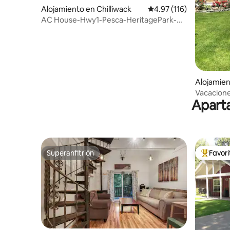
Alojamiento en Chilliwack
Calificación promedio: 
4.97 (116)
AC House-Hwy1-Pesca-HeritagePark-
Golf -Cultus
Alojamien
Vacacione
Aparta
Superanfitrión
Favor
Superanfitrión
Favorito