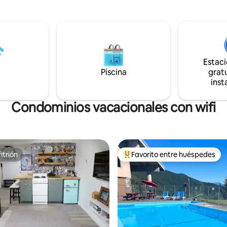
ía al aire libre ✔️ Fogata +
de la playa principal, de restaur
de gas interior ✔️ Cargador
parque de aventuras de Cultus 
culos eléctricos ✔️ Generador
puerto deportivo con alquileres
do ✔️ A 30 minutos de la zona
mucho más. Nuestra casa de concepto
del monte Baker ✔️ A 10 minutos
abierto ofrece 2 salas de estar e
Canyon Creek ✔️ Más de 30
planta principal, cocina, lavande
s cuadrados de
Estac
dormitorio con cama tamaño q
 acogedora y moderna 🌲✨
Piscina
gratu
baño privado. Arriba hay tres d
enta: la cabaña no es adecuada
inst
y 3 baños (2 en suite). Aparcam
s o bebés
3 vehículos.
Condominios vacacionales con wifi
itrión
Favorito entre huéspedes
itrión
Favorito entre huéspedes prefe