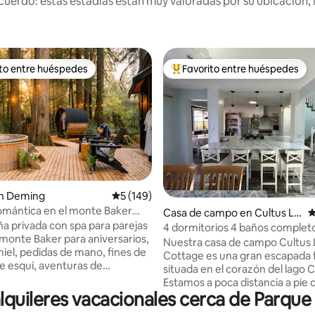
uerdo: estas estadías están muy valoradas por su ubicación, 
ito entre huéspedes
Favorito entre huéspedes
 entre huéspedes preferido
Favorito entre huéspedes prefe
o: 5 de 5, 143 reseñas
n Deming
Calificación promedio: 5 de 5, 149 reseñas
5 (149)
mántica en el monte Baker
Casa de campo en Cultus La
C
rsonas | Jacuzzi + sauna
a privada con spa para parejas
ke
4 dormitorios 4 baños complet
 monte Baker para aniversarios,
Nuestra casa de campo Cultus
miel, pedidas de mano, fines de
Cottage es una gran escapada f
 esquí, aventuras de
situada en el corazón del lago C
mo y escapadas románticas
Estamos a poca distancia a pie d
. ✔️ Jacuzzi de cedro
quileres vacacionales cerca de Parque 
toboganes acuáticos de Cultus 
panorámica de barril ✔️ Ducha
club de golf de Cultus Lake, de 