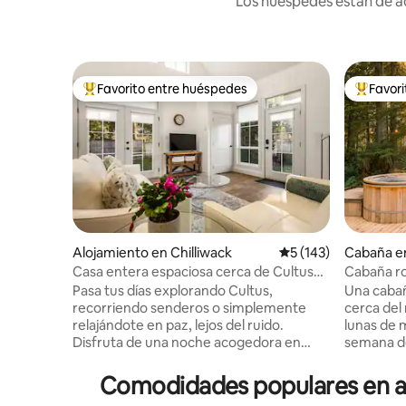
Los huéspedes están de ac
Favorito entre huéspedes
Favor
Favorito entre huéspedes preferido
Favorito
Alojamiento en Chilliwack
Calificación promedi
5 (143)
Cabaña e
Casa entera espaciosa cerca de Cultus
Cabaña ro
AC y patio propio
para 2 pe
Pasa tus días explorando Cultus,
Una cabañ
recorriendo senderos o simplemente
cerca del
relajándote en paz, lejos del ruido.
lunas de 
Disfruta de una noche acogedora en
semana de
casa con mucho espacio para relajarte. •
senderis
🏡 Casa de 2 pisos totalmente privada: sin
tranquilas para dos
Comodidades populares en al
espacios compartidos, tranquilidad total •
✔️ Sauna 