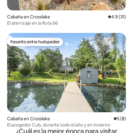
Cabaña en Crosslake
Calificación
4.9 (31)
El aterrizaje en la Ruta 66
Favorito entre huéspedes
Favorito entre huéspedes
Cabaña en Crosslake
Calificac
5 (8)
El acogedor Cub, durante todo el año y en invierno
¿Cuál es la mejor época para visitar