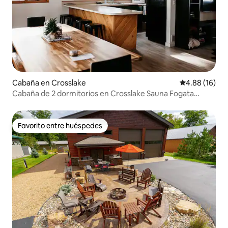
Cabaña en Crosslake
Calificación 
4.88 (16)
Cabaña de 2 dormitorios en Crosslake Sauna Fogata
Porche
Favorito entre huéspedes
Favorito entre huéspedes