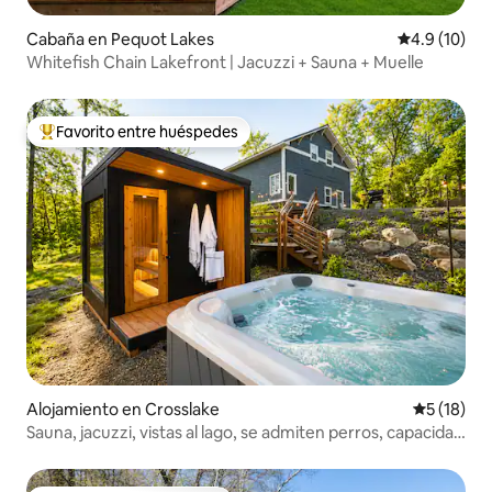
Cabaña en Pequot Lakes
Calificación
4.9 (10)
Whitefish Chain Lakefront | Jacuzzi + Sauna + Muelle
Favorito entre huéspedes
Favorito entre huéspedes preferido
Alojamiento en Crosslake
Calificaci
5 (18)
Sauna, jacuzzi, vistas al lago, se admiten perros, capacidad
para 12 personas