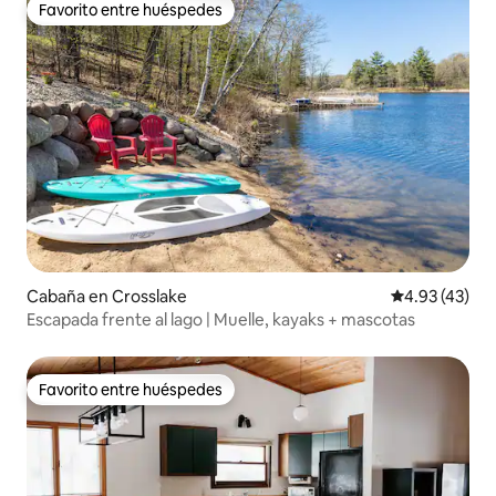
Favorito entre huéspedes
Favorito entre huéspedes
Cabaña en Crosslake
Calificación 
4.93 (43)
Escapada frente al lago | Muelle, kayaks + mascotas
Favorito entre huéspedes
Favorito entre huéspedes