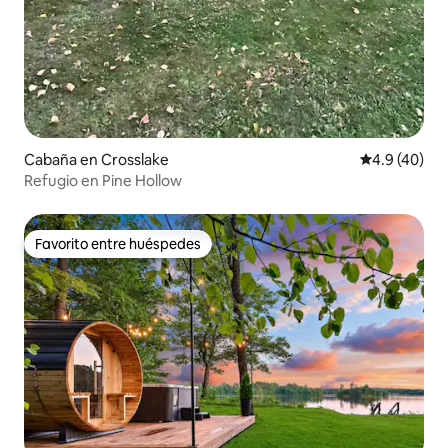
Cabaña en Crosslake
Calificación
4.9 (40)
Refugio en Pine Hollow
Favorito entre huéspedes
Favorito entre huéspedes