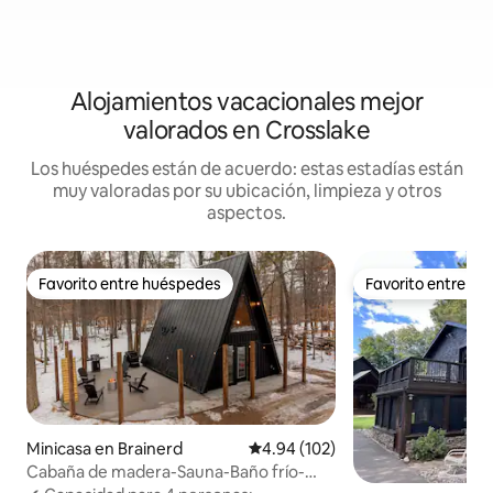
Alojamientos vacacionales mejor
valorados en Crosslake
Los huéspedes están de acuerdo: estas estadías están
muy valoradas por su ubicación, limpieza y otros
aspectos.
Favorito entre huéspedes
Favorito entre h
Favorito entre huéspedes
Favorito entre h
Minicasa en Brainerd
Calificación promedio: 4.94 de 5
4.94 (102)
Cabaña de madera-Sauna-Baño frío-
Fogata-Aislamiento