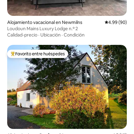
Alojamiento vacacional en Newmilns
Calificación p
4.99 (90)
Loudoun Mains Luxury Lodge n.º 2
Calidad-precio
·
Ubicación
·
Condición
Favorito entre huéspedes
Favorito entre huéspedes preferido