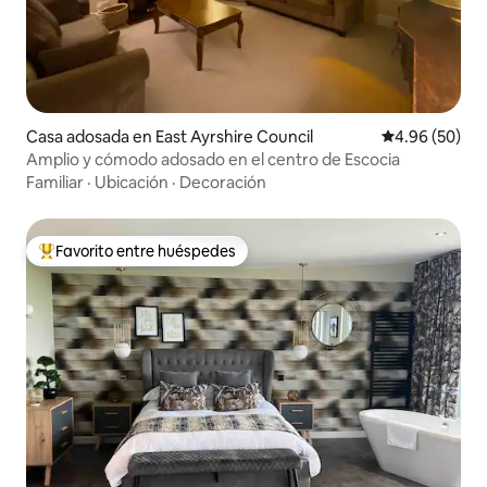
Casa adosada en East Ayrshire Council
Calificación p
4.96 (50)
Amplio y cómodo adosado en el centro de Escocia
Familiar
·
Ubicación
·
Decoración
Favorito entre huéspedes
Favorito entre huéspedes preferido