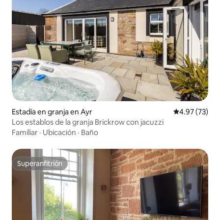
Estadía en granja en Ayr
Calificación 
4.97 (73)
Los establos de la granja Brickrow con jacuzzi
Familiar
·
Ubicación
·
Baño
Superanfitrión
Superanfitrión