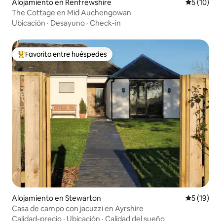
Alojamiento en Renfrewshire
Calificaci
5 (10)
The Cottage en Mid Auchengowan
Ubicación
·
Desayuno
·
Check-in
Favorito entre huéspedes
Favorito entre huéspedes preferido
Alojamiento en Stewarton
Calificaci
5 (19)
Casa de campo con jacuzzi en Ayrshire
Calidad-precio
·
Ubicación
·
Calidad del sueño