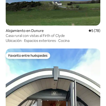
Alojamiento en Dunure
Calificaci
5 (78)
Casa rural con vistas al Firth of Clyde
Ubicación
·
Espacios exteriores
·
Cocina
Favorito entre huéspedes
Favorito entre huéspedes