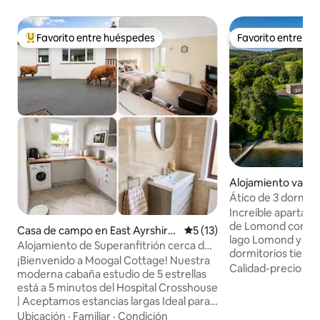
Favorito entre huéspedes
Favorito entre h
Favorito entre huéspedes preferido
Favorito entre h
Alojamiento vacac
rgyll and Bute Cou
Ático de 3 dormito
espectaculares en 
Increíble apartamen
de Lomond con vis
Casa de campo en East Ayrshire
Calificación promedio: 5 de 
5 (13)
lago Lomond y Ben Lom
Council
Alojamiento de Superanfitrión cerca del
dormitorios tiene
Hospital Crosshouse con WiFi rápido
¡Bienvenido a Moogal Cottage! Nuestra
duchas modernas, 
Calidad-precio
·
Fa
moderna cabaña estudio de 5 estrellas
colchones, sábana
está a 5 minutos del Hospital Crosshouse
de alta gama y vist
| Aceptamos estancias largas Ideal para
de estar y el com
visitas familiares, contratistas, personal
Ubicación
·
Familiar
·
Condición