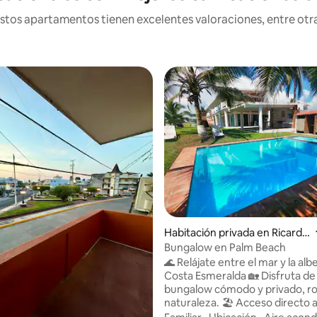
os apartamentos tienen excelentes valoraciones, entre otras
Habitación privada en Ricardo
Flores Magón
Bungalow en Palm Beach
🌊 Relájate entre el mar y la alb
Costa Esmeralda 🏡 Disfruta de un
bungalow cómodo y privado, r
naturaleza. 🏖️ Acceso directo a la playa
Camina unos pasos y siente la 