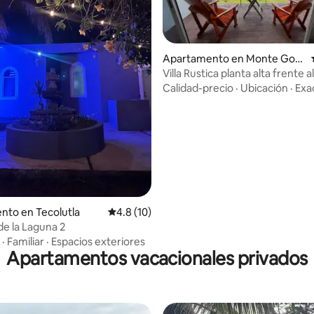
Apartamento en Monte Gord
o
Villa Rustica planta alta frente a
Calidad-precio
·
Ubicación
·
Exa
 4.84 de 5, 99 reseñas
nto en Tecolutla
Calificación promedio: 4.8 de 5, 10 reseñas
4.8 (10)
de la Laguna 2
·
Familiar
·
Espacios exteriores
Apartamentos vacacionales privados