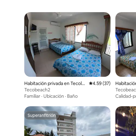
Habitación privada en Tecolut
Calificación promedio:
4.59 (37)
Habitació
la
a
Tecobeach2
Tecobeac
Familiar
·
Ubicación
·
Baño
Calidad-p
Superanfitrión
Superanfitrión