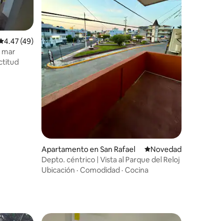
Calificación promedio: 4.47 de 5, 49 reseñas
4.47 (49)
l mar
ctitud
Apartamento en San Rafael
Lugar para hospedars
Novedad
Depto. céntrico | Vista al Parque del Reloj
Ubicación
·
Comodidad
·
Cocina