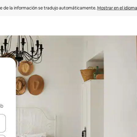
e de la información se tradujo automáticamente. 
Mostrar en el idioma
nb
n las teclas de flecha hacia arriba y hacia abajo o explora con el tact