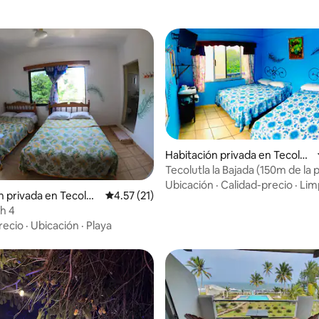
Habitación privada en Tecolut
la
Tecolutla la Bajada (150m de la 
Ubicación
·
Calidad-precio
·
Lim
 4.59 de 5, 37 reseñas
n privada en Tecolutl
Calificación promedio: 4.57 de 5, 21 reseñas
4.57 (21)
h 4
recio
·
Ubicación
·
Playa