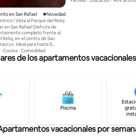
Familiar
·
Ubicación
·
Aire acond
tus pies, disfruta del mar y de
atardeceres mágicos. 🏊 Alberca privada
: 4.33 de 5, 3 reseñas
nto en San Rafael
Lugar para hospedarse
Novedad
Nada bajo el sol, relájate y disfr
trico | Vista al Parque del Reloj
momentos únicos con tu pareja,
 San Rafael Disfruta de
amigos. 🌴 Ideal para: Escaparte en
rtamento completo frente al
pareja 💕 Compartir en familia Disfrutar
 Reloj, en el centro de San
con amigos 🎉
racruz. Ideal para hasta 5
s, cuenta con una cama
·
Cocina
·
Comodidad
res de los apartamentos vacacionales
l, una individual y un sofá
art TV, cocina equipada, baño
y balcón con vista al parque. A
os encontrarás restaurantes,
, tiendas y servicios. ¡Te
 para que te sientas como en
Estac
Piscina
gratu
inst
Apartamentos vacacionales por seman