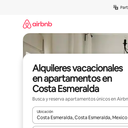
Omite
Part
el
contenido
Alquileres vacacionales
en apartamentos en
Costa Esmeralda
Busca y reserva apartamentos únicos en Airb
Ubicación
Cuando los resultados estén disponibles, navega co