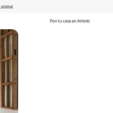
 original
Pon tu casa en Airbnb
o o desliza el dedo.