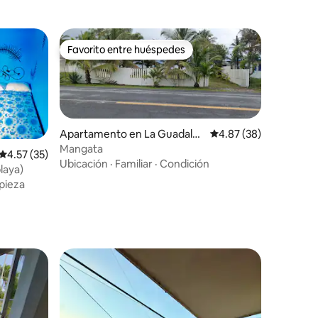
Favorito entre huéspedes
Favorito entre huéspedes
Apartamento en La Guadalu
Calificación promedio:
4.87 (38)
pe
Mangata
Calificación promedio: 4.57 de 5, 35 reseñas
4.57 (35)
Ubicación
·
Familiar
·
Condición
playa)
pieza