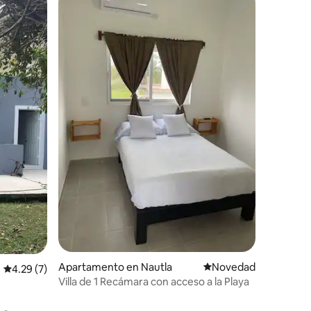
Apartamento en Nautla
Lugar para hospedars
Novedad
Calificación promedio: 4.29 de 5, 7 reseñas
4.29 (7)
Villa de 1 Recámara con acceso a la Playa