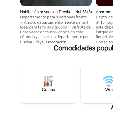
Habitación privada en Tecolutl
Calificación promedio
4.33 (3)
Apartame
a
Departamento para 8 personas frente al
Depto. cén
mar.
✨ Amplio departamento frente al mar |
🌿 Tu hogar en
Ideal para familias y grupos ✨ Disfruta de
este depa
unas vacaciones inolvidables en este
Parque del
cómodo y espacioso departamento para
Rafael, Ve
hasta 8 personas, ubicado a pocos pasos
huéspede
Piscina
·
Playa
·
Decoración
Ubicación
de la playa. Perfecto para familias o
Comodidades popula
matrimonia
grupos de amigos que buscan descanso,
cama. Disfruta de aire acondicionado,
comodidad y buena ubicación. El
Wi-Fi, Sm
departamento cuenta con espacios
completo 
amplios y bien iluminados, diseñados
pocos pas
para relajarse después de un día de sol y
cafeterías
mar. Podrás disfrutar de áreas comunes
esperamos
ideales para convivir y descansar !
casa!
Cocina
Wifi