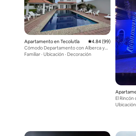
Apartamento en Tecolutla
Calificación promedio:
4.84 (99)
Cómodo Departamento con Alberca y
Vista al Mar
Familiar
·
Ubicación
·
Decoración
Apartame
El Rincón 
Ubicación