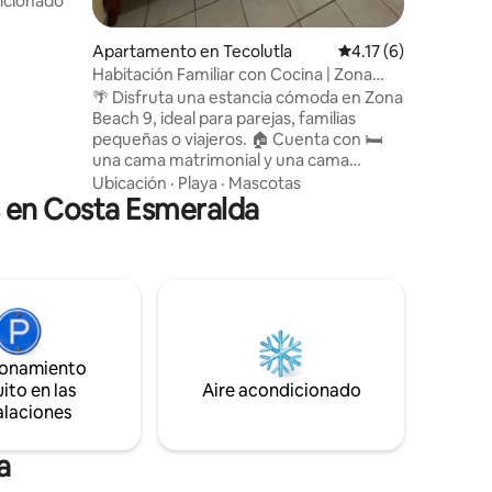
icionado
Apartamento en Tecolutla
Calificación promedi
4.17 (6)
uta de
Habitación Familiar con Cocina | Zona
 familia o
Beach 9
🌴 Disfruta una estancia cómoda en Zona
Beach 9, ideal para parejas, familias
pequeñas o viajeros. 🏠 Cuenta con 🛏️
una cama matrimonial y una cama
individual, 🍳 cocina equipada con estufa,
Ubicación
·
Playa
·
Mascotas
 en Costa Esmeralda
🧊 refrigerador, 📶 WiFi, 📺 Netflix y 🚿
agua caliente. Además, tu reservación
incluye acceso a las instalaciones de
Palapas y Camping Zona Beach 🌊, donde
podrás disfrutar de la playa, palapas y
áreas de descanso frente al mar. ✨
ionamiento
ito en las
Aire acondicionado
alaciones
a