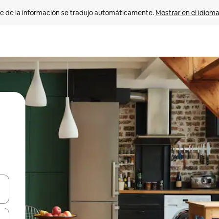
e de la información se tradujo automáticamente. 
Mostrar en el idioma
n las teclas de flecha hacia arriba y hacia abajo o explora con el tact