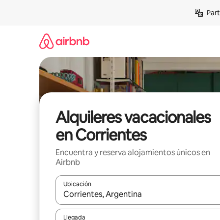
Omite
Part
el
contenido
Alquileres vacacionales
en Corrientes
Encuentra y reserva alojamientos únicos en
Airbnb
Ubicación
Cuando los resultados estén disponibles, navega co
Llegada