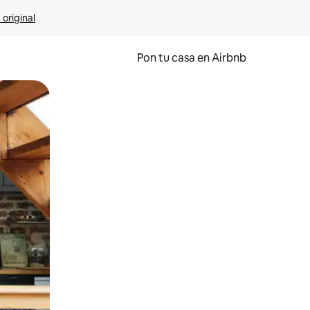
 original
Pon tu casa en Airbnb
o o desliza el dedo.