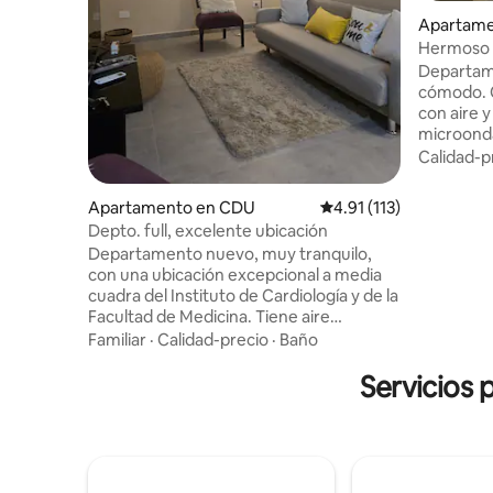
Apartame
Hermoso 
Departam
cómodo. Cuenta con un living espacioso
con aire y tele
microonda
eléctrica
Calidad-p
utensilios de coci
cama dos 
Apartamento en CDU
Calificación promedio: 
4.91 (113)
amplio pla
Depto. full, excelente ubicación
acondicionado. Balcón p
Departamento nuevo, muy tranquilo,
con excelente 
con una ubicación excepcional a media
ascensor, 
cuadra del Instituto de Cardiología y de la
regulables
Facultad de Medicina. Tiene aire
Consultar
acondicionado en todos los ambientes,
Familiar
·
Calidad-precio
·
Baño
WiFi de alta velocidad, 2 patios internos,
cocina integrada, living, baño, lavadero y
Servicios 
el dormitorio. Ideal para 2-3 personas,
pudiendo acomodarse una cuarta
persona. Cochera propia dentro del
edificio. Sistema de vigilancia del edificio
y acceso inteligente al depto que facilita