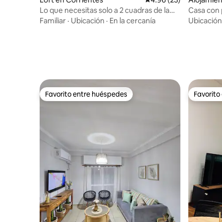
Lo que necesitas solo a 2 cuadras de la
Casa con p
costanera.
Familiar
·
Ubicación
·
En la cercanía
Ubicación
Favorito entre huéspedes
Favorito
Favorito entre huéspedes
Favorito