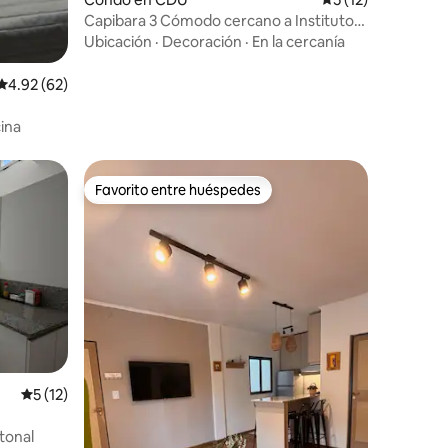
Capibara 3 Cómodo cercano a Instituto
Cardiológico
Ubicación
·
Decoración
·
En la cercanía
Calificación promedio: 4.92 de 5, 62 reseñas
4.92 (62)
ina
Favorito entre huéspedes
rido
Favorito entre huéspedes
Calificación promedio: 5 de 5, 12 reseñas
5 (12)
tonal