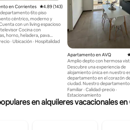
nto en Corrientes
Calificación promedio: 4.89 de 5, 143 reseñas
4.89 (143)
departamento 6to piso
ento céntrico, moderno y
visor Cocina con
s, horno, heladera, pava
, campana extractora, juego de
recio
·
Ubicación
·
Hospitalidad
na. 1 Dormitorio con
plazas, Televisión Smart,
4.91 de 5, 113 reseñas
Apartamento en AVQ
C
card, plancha y aire
Amplio depto con hermosa vist
rivado y cómodo
Descubre una experiencia de
vista Cuenta con
alojamiento única en nuestro e
wifi, tv por cable, luces
departamento en el corazón de
 y servicio de vigilancia 24 hs
ciudad. Nuestro departament
 por estacionamiento techado.
el encanto de un espacio ampli
Familiar
·
Calidad-precio
·
moderno con la magia de unas v
Estacionamiento
populares en alquileres vacacionales en
espectaculares y una ubicación
inmejorable, encontrándose a 
la peatonal y a cuadras de la co
No pierdas la oportunidad de vi
experiencia inolvidable durante
estadía en nuestra ciudad. ¡Te 