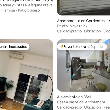
iscina y vistas a la laguna Brava
·
Familiar
·
Patio trasero
Apartamento en Corrientes
Depto. playa relax
Calidad-precio
·
Ubicación
·
Coc
 entre huéspedes
Favorito entre huéspedes
 entre huéspedes
Favorito entre huéspedes prefe
Alojamiento en BSM
Casa a pasos de la costanera
Calidad-precio
·
Ubicación
·
Pea