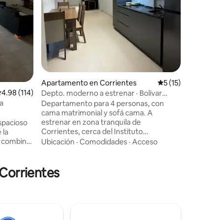
Facultad 
Instituto
cuadras d
una farm
supermer
Apartamento en Corrientes
Calificación prome
5 (15)
alificación promedio: 4.98 de 5, 114 reseñas
4.98 (114)
Depto. moderno a estrenar · Bolívar
Apartments 2B
a
Departamento para 4 personas, con
cama matrimonial y sofá cama. A
estrenar en zona tranquila de
spacioso
Corrientes, cerca del Instituto
 la
Cardiológico y la peatonal. Totalmente
o combina
Ubicación
·
Comodidades
·
Acceso
equipado con cocina, aire acondicionado,
o y
WiFi y todo lo necesario para una estadía
istas
cómoda. Segundo piso por escalera (sin
 Corrientes
ascensor). Edificio nuevo. Ideal para
metros de
descanso, trabajo o estadías médicas.
stanera.
Ambiente tranquilo y seguro. Check-in
vir una
flexible y atención rápida ante cualquier
 tu
consulta.
damos la