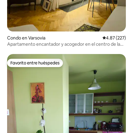
Condo en Varsovia
Calificación pr
4.87 (227)
Apartamento encantador y acogedor en el centro de la
ciudad
Favorito entre huéspedes
Favorito entre huéspedes