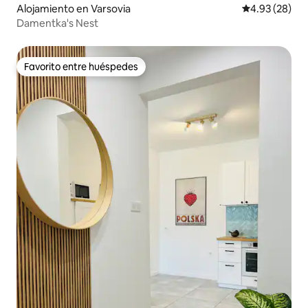
Alojamiento en Varsovia
Calificación p
4.93 (28)
Damentka's Nest
Favorito entre huéspedes
Favorito entre huéspedes