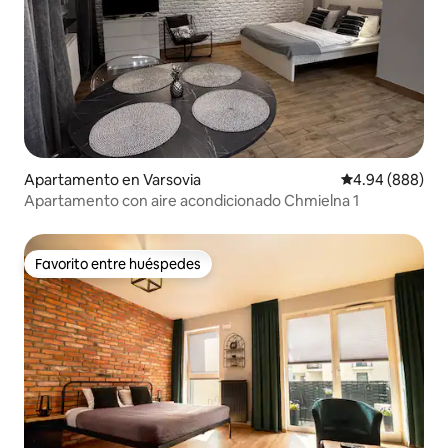
Apartamento en Varsovia
Calificación pr
4.94 (888)
Apartamento con aire acondicionado Chmielna 1
Favorito entre huéspedes
Favorito entre huéspedes