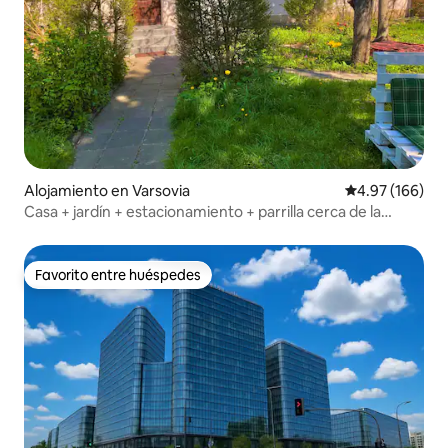
Alojamiento en Varsovia
Calificación pr
4.97 (166)
Casa + jardín + estacionamiento + parrilla cerca de la
estación de metro Marymont
Favorito entre huéspedes
Favorito entre huéspedes