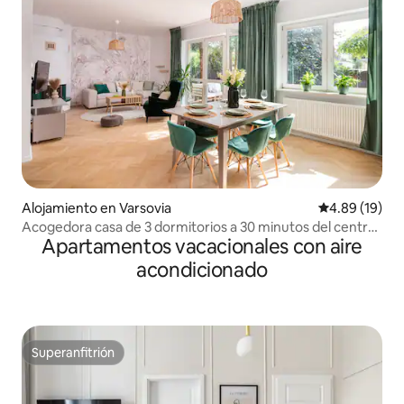
Alojamiento en Varsovia
Calificación 
4.89 (19)
Acogedora casa de 3 dormitorios a 30 minutos del centro,
Apartamentos vacacionales con aire
chimenea en el jardín
acondicionado
Superanfitrión
Superanfitrión