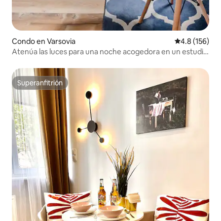
Condo en Varsovia
Calificación 
4.8 (156)
Atenúa las luces para una noche acogedora en un estudio
elegante
Superanfitrión
Superanfitrión