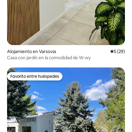
Alojamiento en Varsovia
Calificaci
5 (29)
Casa con jardín en la comodidad de W-wy
Favorito entre huéspedes
Favorito entre huéspedes