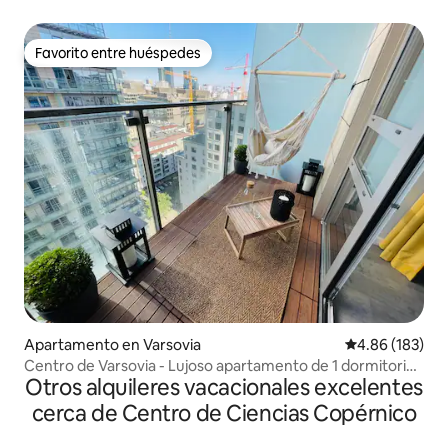
Favorito entre huéspedes
Favorito entre huéspedes
Apartamento en Varsovia
Calificación pr
4.86 (183)
Centro de Varsovia - Lujoso apartamento de 1 dormitorio
Otros alquileres vacacionales excelentes
con aire acondicionado
cerca de Centro de Ciencias Copérnico