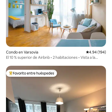
Condo en Varsovia
Calificación pr
4.94 (194)
El 10 % superior de Airbnb • 2 habitaciones • Vista a la
ciudad • Centro de Varsovia
Favorito entre huéspedes
Favorito entre huéspedes preferido