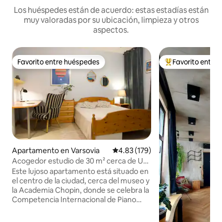
Los huéspedes están de acuerdo: estas estadías están
muy valoradas por su ubicación, limpieza y otros
aspectos.
Favorito entre huéspedes
Favorito entre
Favorito entre huéspedes
Favorito entre hu
Apartamento en Varsovia
Calificación promedio: 4.83 de 5
4.83 (179)
Acogedor estudio de 30 m² cerca de Uni,
OldTown, Museo Chopin
Este lujoso apartamento está situado en
el centro de la ciudad, cerca del museo y
la Academia Chopin, donde se celebra la
Competencia Internacional de Piano
Chopin. Esto es la parte más genial de
Varsovia llamada "Powiśle". Cerca de la