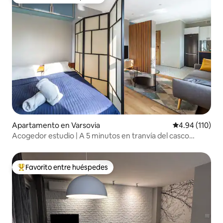
Favorito entre huéspedes
Apartamento en Varsovia
Calificación p
4.94 (110)
Acogedor estudio | A 5 minutos en tranvía del casco
antiguo y el centro de la ciudad
Favorito entre huéspedes
Favorito entre huéspedes preferido