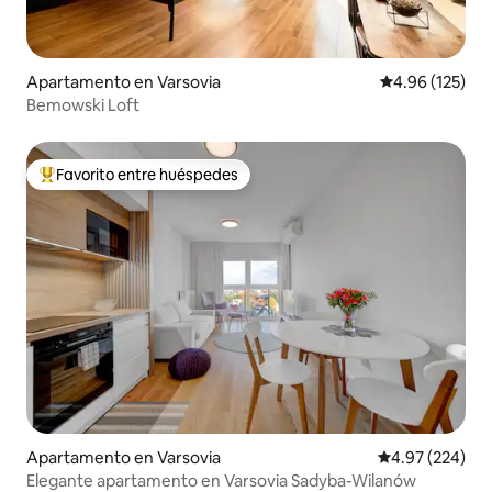
Apartamento en Varsovia
Calificación p
4.96 (125)
Bemowski Loft
Favorito entre huéspedes
Favorito entre huéspedes preferido
Apartamento en Varsovia
Calificación pr
4.97 (224)
Elegante apartamento en Varsovia Sadyba-Wilanów