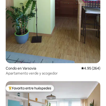
Condo en Varsovia
Calificación pr
4.95 (264)
Apartamento verde y acogedor
Favorito entre huéspedes
Favorito entre huéspedes preferido