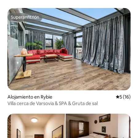
Superanfitrión
Superanfitrión
Alojamiento en Rybie
Calificaci
5 (16)
Villa cerca de Varsovia & SPA & Gruta de sal