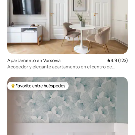
Apartamento en Varsovia
Calificación 
4.9 (123)
Acogedor y elegante apartamento en el centro de
Varsovia
Favorito entre huéspedes
Favorito entre huéspedes preferido