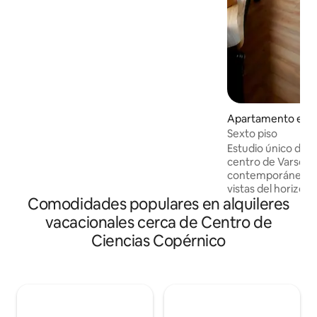
estación de metro Centrum Nauki
Kopernik (180 m), cerca de la
Universidad, Copernicus Science
Center, etc. También tienes a 200
metros a pie de Vistula Boulevards. El
lugar más moderno de la ciudad. Este
apartamento de 30 metros cuadrados
se encuentra en un tranquilo patio
trasero. Hay una Internet rápida. El
Apartamento en V
estudio es completamente
Sexto piso
independiente.
Estudio único de es
centro de Varsovia
contemporánea of
vistas del horizont
Comodidades populares en alquileres
garantiza una expe
verdaderamente c
vacacionales cerca de Centro de
paredes de ladrillo
Ciencias Copérnico
los conductos a la 
ambiente moderno
accesorios hasta l
sido cuidadosamen
ha prestado gran a
para contribuir al