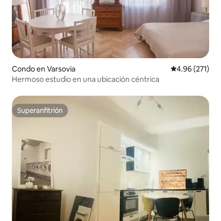
Condo en Varsovia
Calificación p
4.96 (271)
Hermoso estudio en una ubicación céntrica
Superanfitrión
Superanfitrión