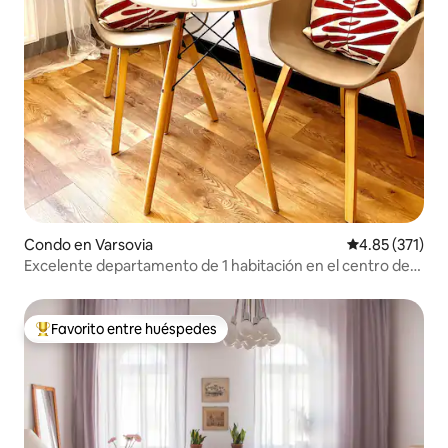
Condo en Varsovia
Calificación p
4.85 (371)
Excelente departamento de 1 habitación en el centro de
Varsovia
Favorito entre huéspedes
Favorito entre huéspedes preferido