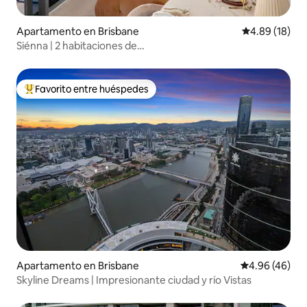
Apartamento en Brisbane
Calificación 
4.89 (18)
Siénna | 2 habitaciones de
lujo•Vistas•Piscina•Gimnasio•Xbox
Favorito entre huéspedes
Favorito entre huéspedes preferido
Apartamento en Brisbane
Calificación p
4.96 (46)
Skyline Dreams | Impresionante ciudad y río Vistas