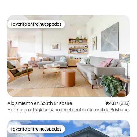
Favorito entre huéspedes
Favorito entre huéspedes
Alojamiento en South Brisbane
Calificación pr
4.87 (333)
Hermoso refugio urbano en el centro cultural de Brisbane
Favorito entre huéspedes
Favorito entre huéspedes