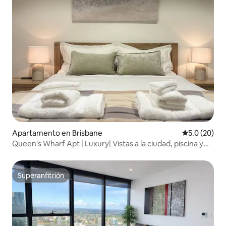
Apartamento en Brisbane
Calificación
5.0 (20)
Queen's Wharf Apt | Luxury| Vistas a la ciudad, piscina y
gimnasio
Superanfitrión
Superanfitrión