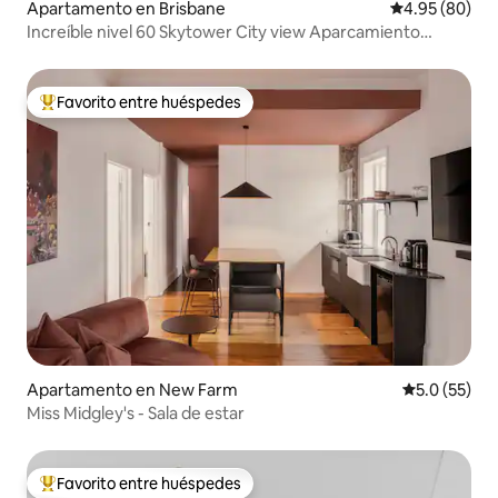
Apartamento en Brisbane
Calificación p
4.95 (80)
Increíble nivel 60 Skytower City view Aparcamiento
gratuito
Favorito entre huéspedes
Favorito entre huéspedes preferido
Apartamento en New Farm
Calificación
5.0 (55)
Miss Midgley's - Sala de estar
Favorito entre huéspedes
Favorito entre huéspedes preferido