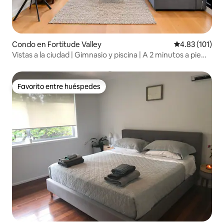
Condo en Fortitude Valley
Calificación p
4.83 (101)
Vistas a la ciudad | Gimnasio y piscina | A 2 minutos a pie
del tren
Favorito entre huéspedes
Favorito entre huéspedes