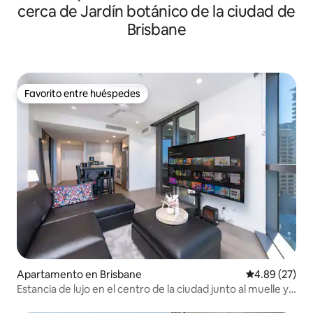
cerca de Jardín botánico de la ciudad de
Brisbane
Favorito entre huéspedes
Favorito entre huéspedes
Apartamento en Brisbane
Calificación p
4.89 (27)
Estancia de lujo en el centro de la ciudad junto al muelle y
el casino + aparcamiento