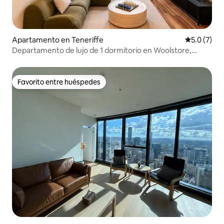
Apartamento en Teneriffe
Calificació
5.0 (7)
Departamento de lujo de 1 dormitorio en Woolstore,
Tenerife
Favorito entre huéspedes
Favorito entre huéspedes