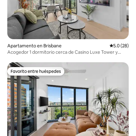
Apartamento en Brisbane
Calificación
5.0 (28)
Acogedor 1 dormitorio cerca de Casino Luxe Tower y
South Bank
Favorito entre huéspedes
Favorito entre huéspedes