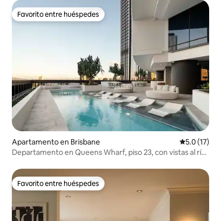
Favorito entre huéspedes
Favorito entre huéspedes
Apartamento en Brisbane
Calificación
5.0 (17)
Departamento en Queens Wharf, piso 23, con vistas al río
y a la ciudad
Favorito entre huéspedes
Favorito entre huéspedes