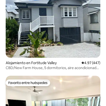
Alojamiento en Fortitude Valley
Calificación pr
4.97 (447)
CBD/New Farm House, 5 dormitorios, aire acondicionado,
4 estacionamientos
Favorito entre huéspedes
Favorito entre huéspedes