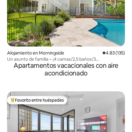
Alojamiento en Morningside
Calificación p
4.83 (135)
Un asunto de familia ~ ¡4 camas/2,5 baños/3
Apartamentos vacacionales con aire
coches/piscina!
acondicionado
Favorito entre huéspedes
Favorito entre huéspedes preferido