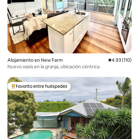
Alojamiento en New Farm
Calificación p
4.93 (110)
Nuevo oasis en la granja, ubicación céntrica
Favorito entre huéspedes
Favorito entre huéspedes preferido