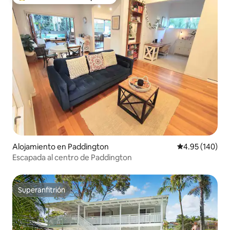
Favorito entre huéspedes preferido
Alojamiento en Paddington
Calificación pr
4.95 (140)
Escapada al centro de Paddington
Superanfitrión
Superanfitrión