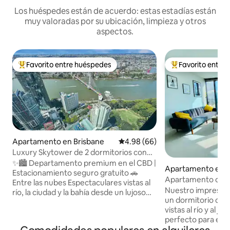
Los huéspedes están de acuerdo: estas estadías están
muy valoradas por su ubicación, limpieza y otros
aspectos.
Favorito entre huéspedes
Favorito entre
Favorito entre huéspedes preferido
Favorito entre hu
Apartamento en Brisbane
Calificación promedio: 4.98 de 
4.98 (66)
Luxury Skytower de 2 dormitorios con
vista al río | Estacionamiento | Capacidad
✨🏙️ Departamento premium en el CBD |
Apartamento en B
para 5 personas
Estacionamiento seguro gratuito 🚗
Apartamento con 
Entre las nubes Espectaculares vistas al
jardín y vistas al rí
Nuestro impresio
río, la ciudad y la bahía desde un lujoso
financiero de Bris
un dormitorio con
refugio en un rascacielos 🛏 Capacidad
vistas al río y al ja
para 5 personas | 1 cama king | 2 camas
perfecto para esta
individuales | 1 sofá cama premium
Situado en el interi