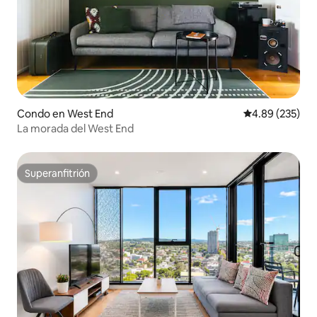
Condo en West End
Calificación pr
4.89 (235)
La morada del West End
Superanfitrión
Superanfitrión