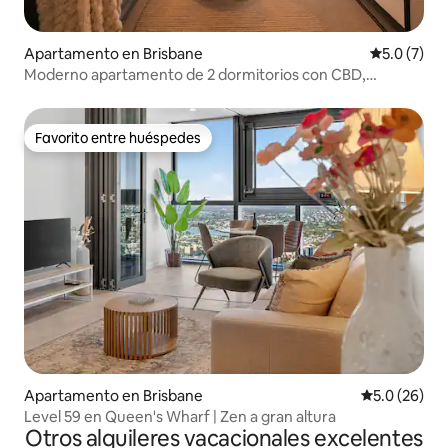
Apartamento en Brisbane
Calificació
5.0 (7)
Moderno apartamento de 2 dormitorios con CBD,
estacionamiento gratuito 𖤓 e impresionantes vistas de la
ciudad
Favorito entre huéspedes
Favorito entre huéspedes
Apartamento en Brisbane
Calificación
5.0 (26)
Level 59 en Queen's Wharf | Zen a gran altura
Otros alquileres vacacionales excelentes