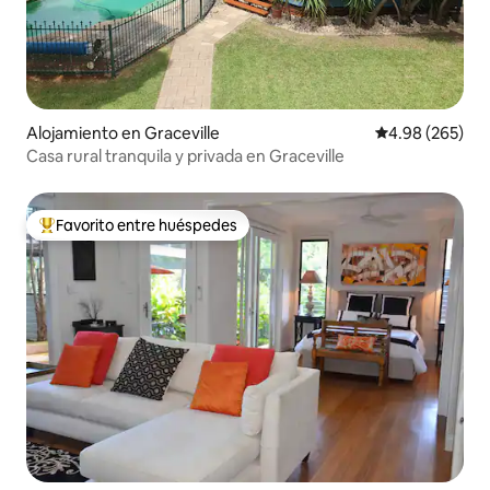
Alojamiento en Graceville
Calificación pr
4.98 (265)
Casa rural tranquila y privada en Graceville
Favorito entre huéspedes
Favorito entre huéspedes preferido