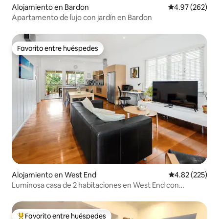
Alojamiento en Bardon
Calificación pr
4.97 (262)
Apartamento de lujo con jardín en Bardon
Favorito entre huéspedes
Favorito entre huéspedes
Alojamiento en West End
Calificación pr
4.82 (225)
Luminosa casa de 2 habitaciones en West End con
terrazas, a pocos pasos de cafeterías
Favorito entre huéspedes