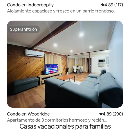
Condo en Indooroopilly
Calificación p
4.89 (117)
Alojamiento espacioso y fresco en un barrio frondoso.
Superanfitrión
Superanfitrión
Condo en Woodridge
Calificación pr
4.89 (290)
Apartamento de 3 dormitorios hermoso y recién
Casas vacacionales para familias
renovado