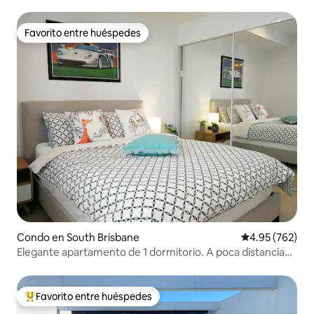
SthBank y WestEnd
Favorito entre huéspedes
Favorito entre huéspedes
Condo en South Brisbane
Calificación pr
4.95 (762)
Elegante apartamento de 1 dormitorio. A poca distancia
del centro de convenciones
Favorito entre huéspedes
Favorito entre huéspedes preferido