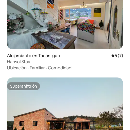
Alojamiento en Taean-gun
Calificac
5 (7)
Hansol Stay
Ubicación
·
Familiar
·
Comodidad
Superanfitrión
Superanfitrión