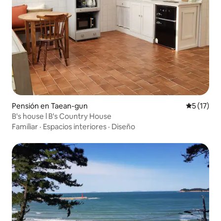
Pensión en Taean-gun
Calificaci
5 (17)
B's house l B's Country House
Familiar
·
Espacios interiores
·
Diseño