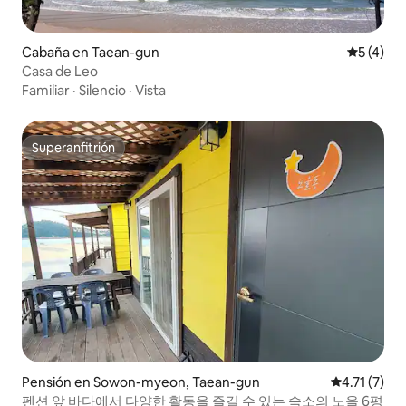
Cabaña en Taean-gun
Calificac
5 (4)
Casa de Leo
Familiar
·
Silencio
·
Vista
Superanfitrión
Superanfitrión
Pensión en Sowon-myeon, Taean-gun
Calificación
4.71 (7)
펜션 앞 바다에서 다양한 활동을 즐길 수 있는 숙소의 노을 6평