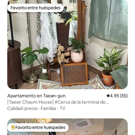
Favorito entre huéspedes
Favorito entre huéspedes
Apartamento en Taean-gun
Calificación 
4.95 (55)
[Taean Chaum House] #Cerca de la terminal de
autobuses de Taean #Alojamiento con encanto #2
Calidad-precio
·
Familiar
·
TV
dormitorios
Favorito entre huéspedes
Favorito entre huéspedes preferido