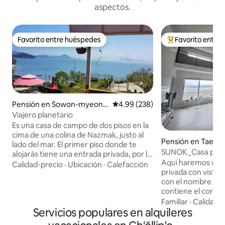
aspectos.
Favorito entre huéspedes
Favorito entre
Favorito entre huéspedes
Favorito entre hu
Pensión en Sowon-myeon,
Calificación promedio: 4.99 de 5
4.99 (238)
Taean-gun
Viajero planetario
Es una casa de campo de dos pisos en la
cima de una colina de Nazmak, justo al
Pensión en Taean
lado del mar. El primer piso donde te
SUNOK_Casa para 
alojarás tiene una entrada privada, por lo
Mar Occidental. P
Aquí haremos una p
que puedes usar todo el primer piso (26
Calidad-precio
·
Ubicación
·
Calefacción
privada con vista
pyeong) como espacio independiente, y
con el nombre de
el segundo piso está ocupado por la
contiene el corazó
pareja anfitriona. Está al oeste, pero está
SUNOK es un espac
Familiar
·
Calidad-
de moda, así que puedes ver el
Servicios populares en alquileres
construido por nues
amanecer desde el interior de la casa
nombre «SUNOK» d
por la mañana, hay un arboreto cerca y