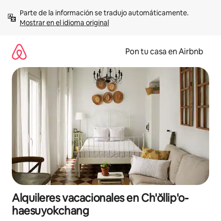
Omite
Parte de la información se tradujo automáticamente. 
el
Mostrar en el idioma original
contenido
Pon tu casa en Airbnb
Alquileres vacacionales en Ch'ŏllip'o-
haesuyokchang