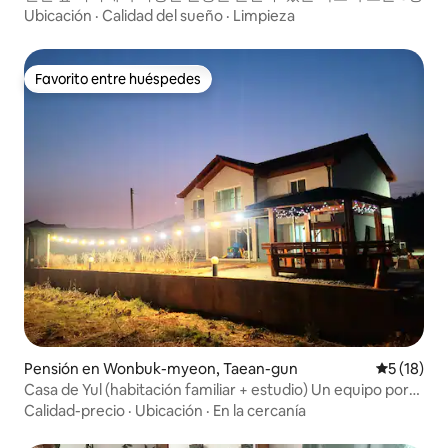
Ubicación
·
Calidad del sueño
·
Limpieza
Favorito entre huéspedes
Favorito entre huéspedes
Pensión en Wonbuk-myeon, Taean-gun
Calificaci
5 (18)
Casa de Yul (habitación familiar + estudio) Un equipo por
día, piscina de agua caliente, vista al mar, experiencia en
Calidad-precio
·
Ubicación
·
En la cercanía
las marismas, patio con césped, fogata, se admiten perros