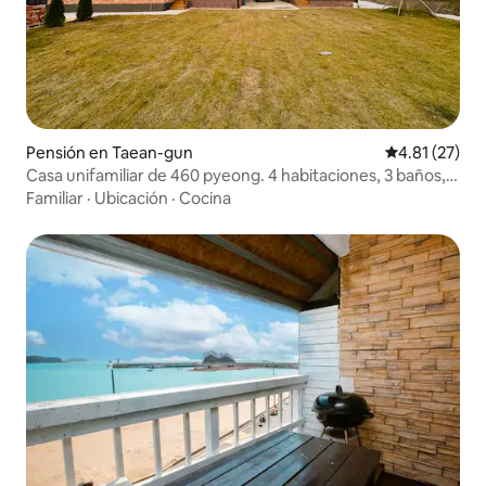
Pensión en Taean-gun
Calificación 
4.81 (27)
Casa unifamiliar de 460 pyeong. 4 habitaciones, 3 baños,
ático, casa J con anexo/hasta 16 personas.
Familiar
·
Ubicación
·
Cocina