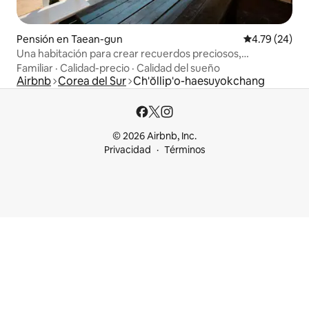
Pensión en Taean-gun
Calificación 
4.79 (24)
Una habitación para crear recuerdos preciosos,
habitación 303
Familiar
·
Calidad-precio
·
Calidad del sueño
Airbnb
Corea del Sur
Ch'ŏllip'o-haesuyokchang
© 2026 Airbnb, Inc.
Privacidad
Términos