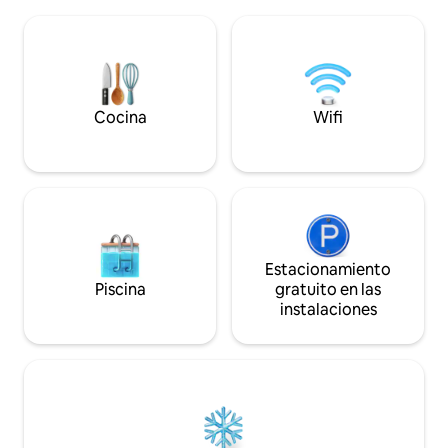
con bidet, buena 
casa, estratégicamente ubicada, tiene
secador de pelo, 
un jardín que desemboca directamente
rápido y TV con Netfli
en la suave arena.
alta, colchón de a
almohadas, A.Aco
Ventilador.
Cocina
Wifi
Estacionamiento
Piscina
gratuito en las
instalaciones