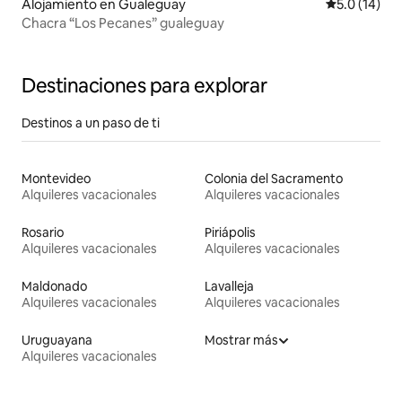
Alojamiento en Gualeguay
Calificación
5.0 (14)
Chacra “Los Pecanes” gualeguay
Destinaciones para explorar
Destinos a un paso de ti
Montevideo
Colonia del Sacramento
Alquileres vacacionales
Alquileres vacacionales
Rosario
Piriápolis
Alquileres vacacionales
Alquileres vacacionales
Maldonado
Lavalleja
Alquileres vacacionales
Alquileres vacacionales
Uruguayana
Mostrar más
Alquileres vacacionales