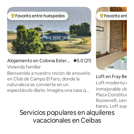
Favorito entre huéspedes
Favorito entre
Favorito entre huéspedes preferido
Favorito entre hu
Alojamiento en Colonia Esterel
Calificación promedio: 5.0 de 
5.0 (21)
la
Vivienda familiar
Bienvenido a nuestro rincón de ensueño
Loft en Fray Bent
en Club de Campo El Faro, donde la
Loft moderno en c
naturaleza se convierte en un
Inmejorable ubica
espectáculo diario. Imagina una casa que
Plaza Constitución
no solo mira hacia la playa, sino que el sol
Roosevelt, cerca 
mismo parece ponerse en escena justo
bares. Loft super práctico y completo,
enfrente, regalándote los atardeceres
Servicios populares en alquileres
capacidad para 2 
más espectaculares que puedas
matrimonial y sof
imaginar. Esta exclusiva propiedad no
vacacionales en Ceibas
dormir separados. Planta baja, Living 
solo ofrece comodidad, sino que
Cocina completa con
redefine la experiencia costera. Nuestra