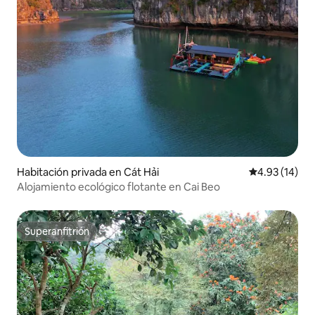
Habitación privada en Cát Hải
Calificación 
4.93 (14)
Alojamiento ecológico flotante en Cai Beo
Superanfitrión
Superanfitrión