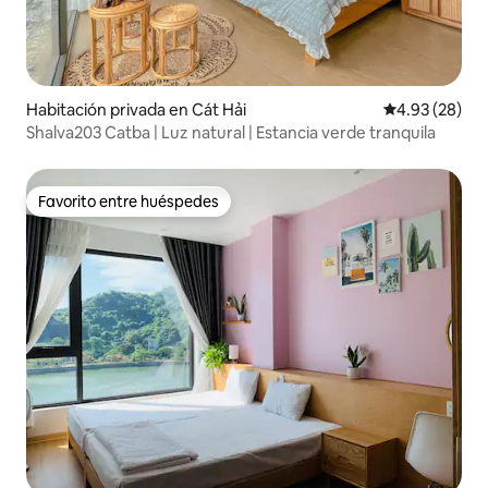
Habitación privada en Cát Hải
Calificación p
4.93 (28)
Shalva203 Catba | Luz natural | Estancia verde tranquila
Favorito entre huéspedes
Favorito entre huéspedes