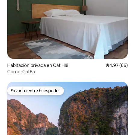
Habitación privada en Cát Hải
Calificación p
4.97 (66)
CornerCatBa
Favorito entre huéspedes
Favorito entre huéspedes