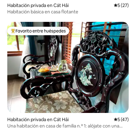
Habitación privada en Cát Hải
Calificaci
5 (27)
Habitación básica en casa flotante
Favorito entre huéspedes
Favorito entre huéspedes preferido
Habitación privada en Cát Hải
Calificaci
5 (47)
Una habitación en casa de familia n.º 1: alójate con una
familia local