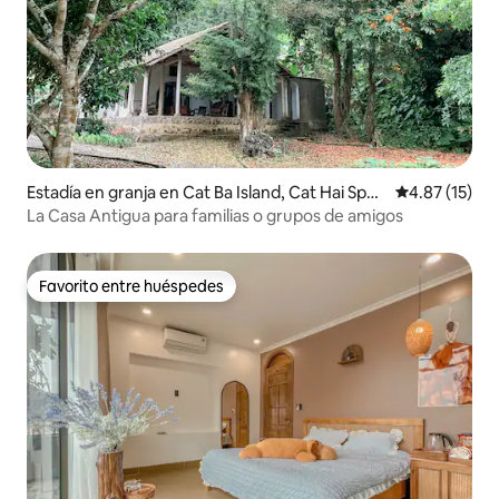
Estadía en granja en Cat Ba Island, Cat Hai Spec
Calificación 
4.87 (15)
ial Zone
La Casa Antigua para familias o grupos de amigos
Favorito entre huéspedes
Favorito entre huéspedes