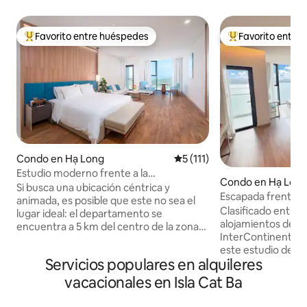
Favorito entre huéspedes
Favorito entre
Favorito entre huéspedes preferido
Favorito entre hu
Condo en Hạ Long
Calificación promedio: 5 de 5
5 (111)
Estudio moderno frente a la
Condo en Hạ Lon
playa•Bañera•Totalmente equipado
Si busca una ubicación céntrica y
Escapada frente a 
animada, es posible que este no sea el
playa•Impresionan
Clasificado entre e
lugar ideal: el departamento se
mar•Netflix
alojamientos de Airbnb Ubicado
encuentra a 5 km del centro de la zona
InterContinental 
turística de Bãi Cháy y a 12 km del centro
este estudio de 4
de la ciudad de Hạ Long, con pocos
Servicios populares en alquileres
totalmente amueb
servicios en los alrededores y cortes de
impresionantes vis
electricidad breves y ocasionales en la
vacacionales en Isla Cat Ba
de Ha Long desde e
temporada de calor. Sin embargo, si
de servicios compl
valora la tranquilidad y el aire fresco del