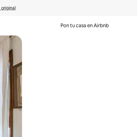
 original
Pon tu casa en Airbnb
o o desliza el dedo.