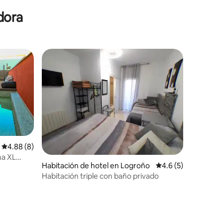
dora
Calificación promedio: 4.88 de 5, 8 reseñas
4.88 (8)
ma XL
Habitación de hotel en Logroño
Calificación promed
4.6 (5)
Habitación triple con baño privado