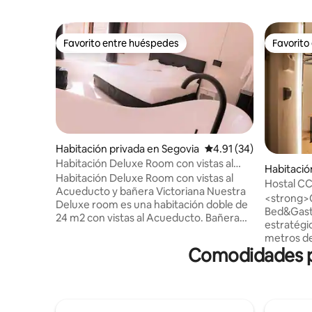
Favorito entre huéspedes
Favorito
Favorito entre huéspedes
Favorito
Habitación privada en Segovia
Calificación promedio:
4.91 (34)
Habitación Deluxe Room con vistas al
Habitació
Acueducto
Habitación Deluxe Room con vistas al
d
Hostal CC
Acueducto y bañera Victoriana Nuestra
económica
<strong>
Deluxe room es una habitación doble de
Reembols
Bed&Gast
24 m2 con vistas al Acueducto. Bañera
estratégi
estilo victoriano y un banco mirador.
metros de 
Cama King size con colchón de alta gama
Comodidades po
Gran Vía,
y edredón nórdico, para mayor confort .
los alrede
Wifi de alta velocidad, Televisión led 42”
y restaur
con Smart tv, Aire acondicionado ultra
creativos
silence, calefacción con mando individual
están mar
e iluminación led ambiental. Mininevera.