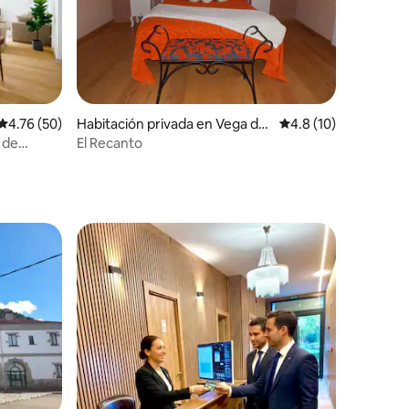
Calificación promedio: 4.76 de 5, 50 reseñas
4.76 (50)
Habitación privada en Vega de
Calificación promedi
4.8 (10)
Valcarce
 de
El Recanto