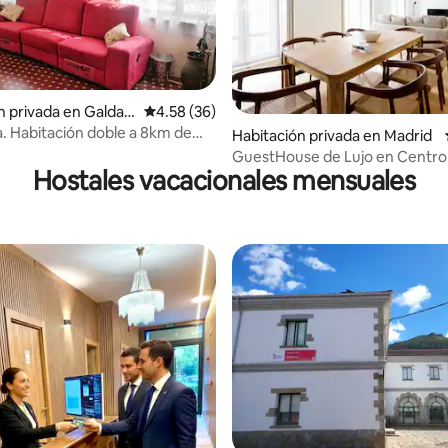
 4.54 de 5, 37 reseñas
n privada en Galdak
Calificación promedio: 4.58 de 5, 36 reseñas
4.58 (36)
km de
Habitación privada en Madrid
GuestHouse de Lujo en Centro
Hostales vacacionales mensuales
Madrid