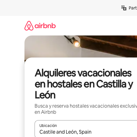
Omite
Part
el
contenido
Alquileres vacacionales
en hostales en Castilla y
León
Busca y reserva hostales vacacionales exclusi
en Airbnb
Ubicación
Cuando los resultados estén disponibles, navega co