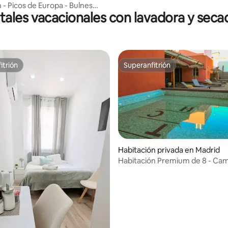
 - Picos de Europa - Bulnes
tales vacacionales con lavadora y seca
itrión
Superanfitrión
itrión
Superanfitrión
Habitación privada en Madrid
Habitación Premium de 8 - Ca
(1.20m x 2.00m)