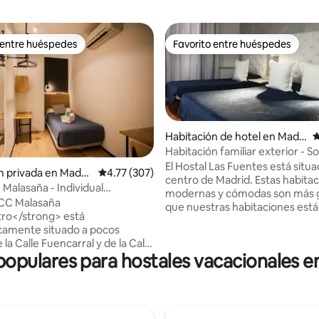
 entre huéspedes
Favorito entre huéspedes
 entre huéspedes
Favorito entre huéspedes
Habitación de hotel en Madri
C
d Center
Habitación familiar exterior - So
 4.91 de 5, 34 reseñas
habitación
El Hostal Las Fuentes está situa
n privada en Madri
Calificación promedio: 4.77 de 5, 307 reseñas
4.77 (307)
centro de Madrid. Estas habita
 Malasaña - Individual
modernas y cómodas son más 
 . Baño privado - No
CC Malasaña
que nuestras habitaciones estánda
able
ro</strong> está
habitaciones incluyen un baño 
camente situado a pocos
con ducha, toallas, secador de 
la Calle Fuencarral y de la Calle
papel higiénico. Las habitaciones ofrecen
pulares para hostales vacacionales en 
 en pleno centro de Madrid. En
minibar, caja de seguridad, telé
dores del Hostal hay cafeterías
acondicionado, servicio de
antes de moda, originales y
despertador/despertador, balc
, además de otros negocios que
escritorio, calefacción, canales 
cando tendencia en el centro
satélite, TV de pantalla plana, 