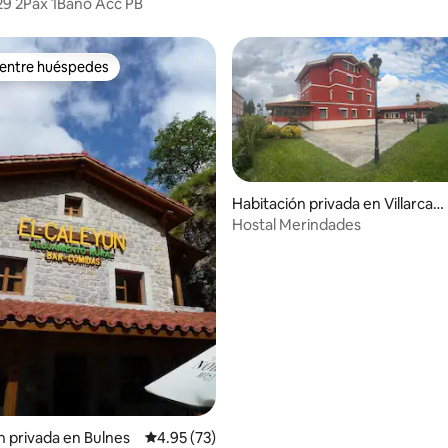
9 2Pax 1Baño Acc PB
fuera shared
 entre huéspedes
 entre huéspedes
Habitación privada en Villarcay
o
Hostal Merindades
 4.93 de 5, 14 reseñas
n privada en Bulnes
Calificación promedio: 4.95 de 5, 73 reseñas
4.95 (73)