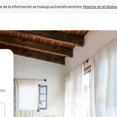
e de la información se tradujo automáticamente. 
Mostrar en el idioma
vos
n las teclas de flecha hacia arriba y hacia abajo o explora con el tact