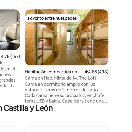
Habitaci
Favorito entre huéspedes
Favorito entre huéspedes
Dobo SB2
Esta enc
encuentra
Bernardo 20. Con una
privilegi
la ciudad. Cabe destacar que tambi
está: - A tan solo 2 minutos a pie de la
alificación promedio: 4.76 de 5, 167 reseñas
4.76 (167)
estación
lo
min cami
do en el
Habitación compartida en M
Calificación promedio: 
4.85 (498)
Gran Vía 
ciones
adrid
Cama en Hab. Mixta de 14. The Loft
majestuos
grandes
House Madrid
Cama en dormitorio amplio con luz
capacida
r. Las
natural. Literas de 2 metros de largo.
encontrar
privado
Cada cama tiene su propia luz, enchufe,
una buen
pelo y
toma USB y balda. Cada litera tiene una
Castilla y León
cortina estilo "blackout" para una mayor
fono, aire
privacidad, además de un amplio cajón
individual bajo la cama que se puede
ón,
cerrar con candado. (Alquilable en
vía
recepción). Disponen de: Aire
entrada