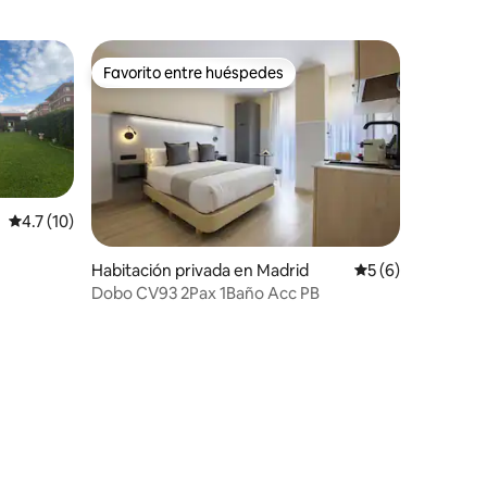
Favorito entre huéspedes
Favorito entre huéspedes
Calificación promedio: 4.7 de 5, 10 reseñas
4.7 (10)
Habitación privada en Madrid
Calificación prome
5 (6)
Dobo CV93 2Pax 1Baño Acc PB