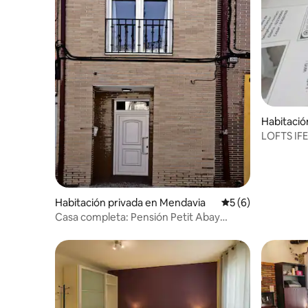
Habitació
LOFTS IF
superior
Habitación privada en Mendavia
Calificación prome
5 (6)
Casa completa: Pensión Petit Abay
Mendavia **