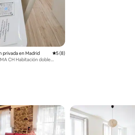
n privada en Madrid
Calificación promedio: 5 de 5, 8 reseñas
5 (8)
EMA CH Habitación doble
dio: 5 de 5, 6 reseñas