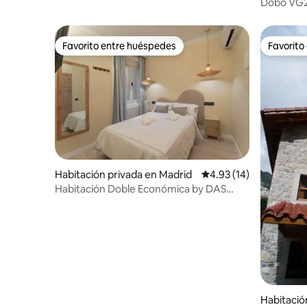
Dobo VG2
Favorito entre huéspedes
Favorito
Favorito entre huéspedes
Favorito
Habitación privada en Madrid
Calificación promedio:
4.93 (14)
Habitación Doble Económica by DAS
Hostales
Habitació