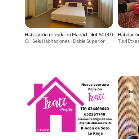
Habitación privada en Madrid
Calificación promedio:
4.54 (37)
Habitació
ao
CH Seis Habitaciones · Doble Superior
Tuul Etxea. Habitación doble a 8
Bilbao (2)