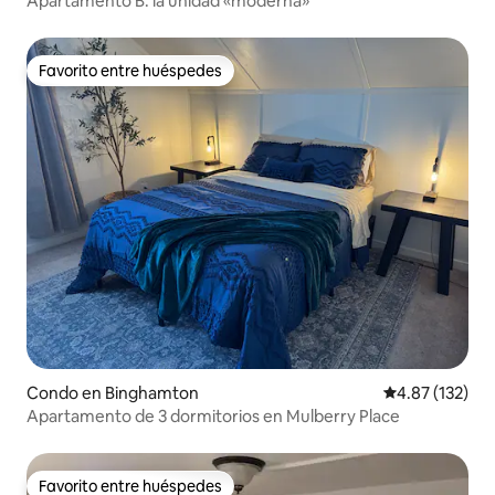
Apartamento B: la unidad «moderna»
Favorito entre huéspedes
Favorito entre huéspedes
Condo en Binghamton
Calificación p
4.87 (132)
Apartamento de 3 dormitorios en Mulberry Place
Favorito entre huéspedes