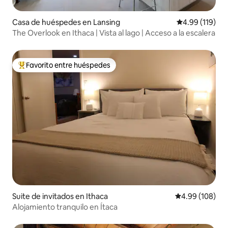
Casa de huéspedes en Lansing
Calificación p
4.99 (119)
The Overlook en Ithaca | Vista al lago | Acceso a la escalera
Favorito entre huéspedes
Favorito entre huéspedes preferido
Suite de invitados en Ithaca
Calificación pr
4.99 (108)
Alojamiento tranquilo en Ítaca