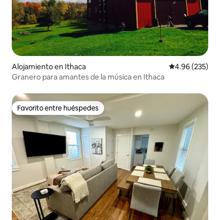
Alojamiento en Ithaca
Calificación pr
4.96 (235)
Granero para amantes de la música en Ithaca
Favorito entre huéspedes
Favorito entre huéspedes