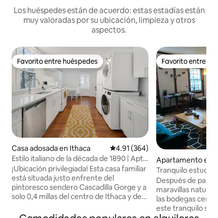
Los huéspedes están de acuerdo: estas estadías están
muy valoradas por su ubicación, limpieza y otros
aspectos.
Favorito entre huéspedes
Favorito entre h
Favorito entre huéspedes
Favorito entre h
Casa adosada en Ithaca
Calificación promedio: 4.91 de 5
4.91 (364)
Estilo italiano de la década de 1890 | Apto
Apartamento en I
para familias, 3 habitaciones
¡Ubicación privilegiada! Esta casa familiar
Tranquilo estudio 
está situada justo enfrente del
baño, ¡a poca dista
Después de pasar e
pintoresco sendero Cascadilla Gorge y a
ciudad!
maravillas naturale
solo 0,4 millas del centro de Ithaca y de
las bodegas cercan
los restaurantes de The Commons.
este tranquilo san
Justo al final de la colina de la
corazón del distrit