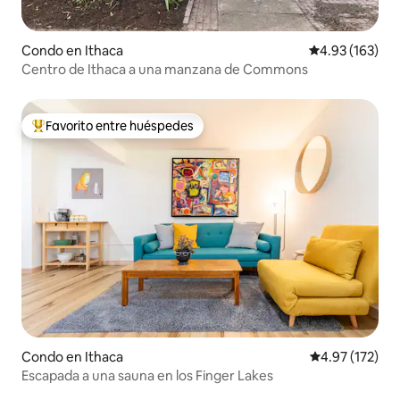
Condo en Ithaca
Calificación p
4.93 (163)
Centro de Ithaca a una manzana de Commons
Favorito entre huéspedes
Favorito entre huéspedes preferido
Condo en Ithaca
Calificación p
4.97 (172)
Escapada a una sauna en los Finger Lakes