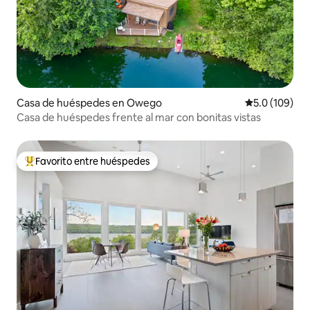
Casa de huéspedes en Owego
Calificación 
5.0 (109)
Casa de huéspedes frente al mar con bonitas vistas
Favorito entre huéspedes
Favorito entre huéspedes preferido