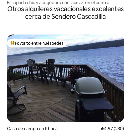
Escapada chic y acogedora con jacuzzi en el centro
Otros alquileres vacacionales excelentes
cerca de Sendero Cascadilla
Favorito entre huéspedes
Favorito entre huéspedes preferido
Casa de campo en Ithaca
Calificación pr
4.97 (230)