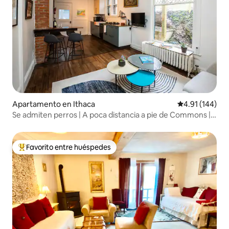
Apartamento en Ithaca
Calificación p
4.91 (144)
Se admiten perros | A poca distancia a pie de Commons |
Lindo y acogedor
Favorito entre huéspedes
Favorito entre huéspedes preferido