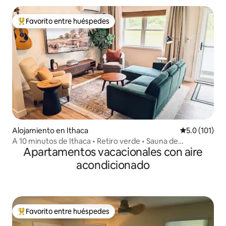
Favorito entre huéspedes
Favorito entre huéspedes preferido
Alojamiento en Ithaca
Calificación 
5.0 (101)
A 10 minutos de Ithaca • Retiro verde • Sauna de
Apartamentos vacacionales con aire
infrarrojos
acondicionado
Favorito entre huéspedes
Favorito entre huéspedes preferido