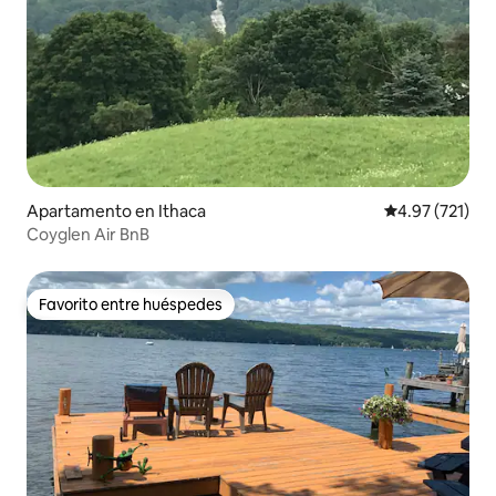
Apartamento en Ithaca
Calificación p
4.97 (721)
Coyglen Air BnB
Favorito entre huéspedes
Favorito entre huéspedes