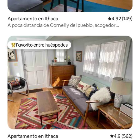
Apartamento en Ithaca
Calificación pr
4.92 (149)
A poca distancia de Cornell y del pueblo, acogedor
departamento de 1 dormitorio para 3 personas
Favorito entre huéspedes
Favorito entre huéspedes preferido
Apartamento en Ithaca
Calificación p
4.9 (562)