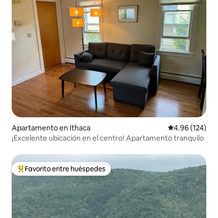
Apartamento en Ithaca
Calificación pr
4.96 (124)
¡Excelente ubicación en el centro! Apartamento tranquilo
Favorito entre huéspedes
Favorito entre huéspedes preferido