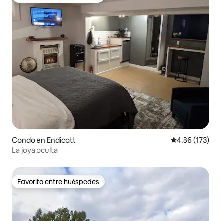
Favorito entre huéspedes
Condo en Endicott
Calificación p
4.86 (173)
La joya oculta
Favorito entre huéspedes
Favorito entre huéspedes