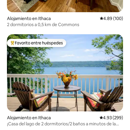
Alojamiento en Ithaca
Calificación pr
4.89 (100)
2 dormitorios a 0,5 km de Commons
Favorito entre huéspedes
Favorito entre huéspedes preferido
Alojamiento en Ithaca
Calificación pr
4.93 (299)
¡Casa del lago de 2 dormitorios/2 baños a minutos de la
ciudad y el campus!