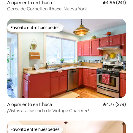
Alojamiento en Ithaca
Calificación pr
4.96 (241)
Cerca de Cornell en Ithaca, Nueva York
Favorito entre huéspedes
Favorito entre huéspedes
Alojamiento en Ithaca
Calificación p
4.77 (279)
¡Vistas a la cascada de Vintage Charmer!
Favorito entre huéspedes
Favorito entre huéspedes