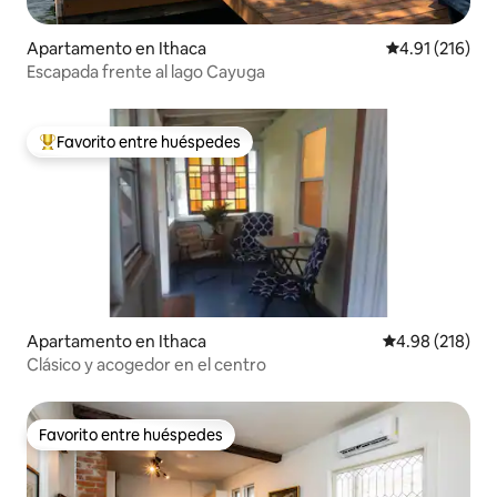
Apartamento en Ithaca
Calificación p
4.91 (216)
Escapada frente al lago Cayuga
Favorito entre huéspedes
Favorito entre huéspedes preferido
Apartamento en Ithaca
Calificación pr
4.98 (218)
Clásico y acogedor en el centro
Favorito entre huéspedes
Favorito entre huéspedes