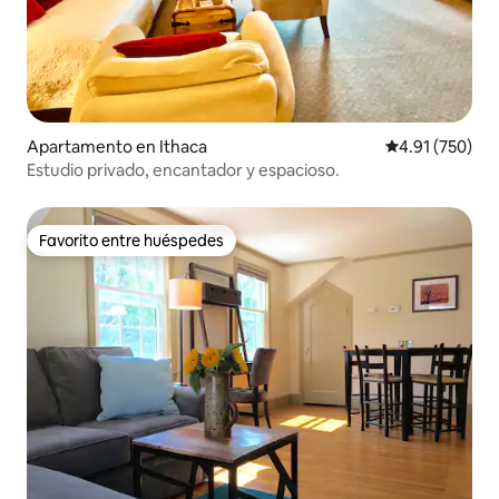
Apartamento en Ithaca
Calificación p
4.91 (750)
Estudio privado, encantador y espacioso.
Favorito entre huéspedes
Favorito entre huéspedes