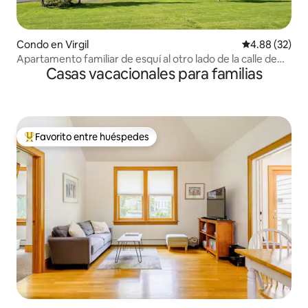
Condo en Virgil
Calificación p
4.88 (32)
Apartamento familiar de esquí al otro lado de la calle de
Casas vacacionales para familias
Greek Peak
Favorito entre huéspedes
Favorito entre huéspedes preferido