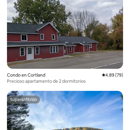
Condo en Cortland
Calificación p
4.89 (79)
Precioso apartamento de 2 dormitorios
Superanfitrión
Superanfitrión