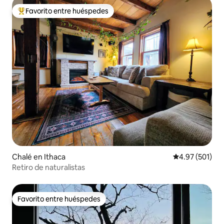
Favorito entre huéspedes
Favorito entre huéspedes preferido
Chalé en Ithaca
Calificación p
4.97 (501)
Retiro de naturalistas
Favorito entre huéspedes
Favorito entre huéspedes