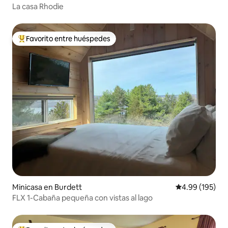
La casa Rhodie
Favorito entre huéspedes
Favorito entre huéspedes preferido
Minicasa en Burdett
Calificación pr
4.99 (195)
FLX 1-Cabaña pequeña con vistas al lago