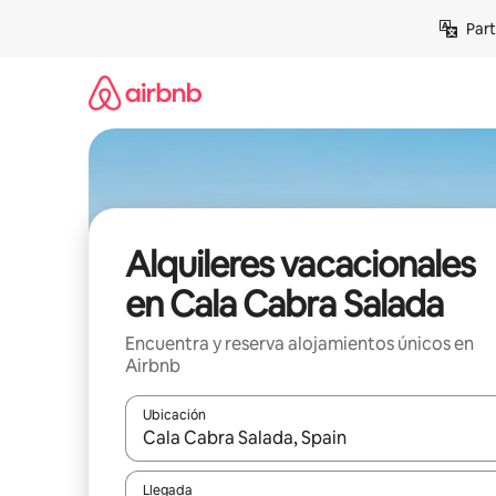
Omite
Part
el
contenido
Alquileres vacacionales
en Cala Cabra Salada
Encuentra y reserva alojamientos únicos en
Airbnb
Ubicación
Cuando los resultados estén disponibles, navega co
Llegada