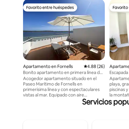
Favorito entre huéspedes
Favorito
Favorito entre huéspedes
Favorito
Apartamento en Fornells
Calificación promedio:
4.88 (26)
Apartame
Bonito apartamento en primera línea de
Escapada 
mar
Acogedor apartamento situado en el
Apartamen
Paseo Marítimo de Fornells en
playa, gr
primerísima línea y con espectaculares
piscinas y
vistas al mar. Equipado con aire
la montañ
Servicios popu
acondicionado en el salón y en el
doble, sa
dormitorio, así como acceso a internet
tranquila,
WiFi. El apartamento consta una
(supermer
habitación principal con cama doble, un
golf...dispo
baño completo, salón-comedor con tv,
disfrutar
cocina totalmente equipada con
calas tan