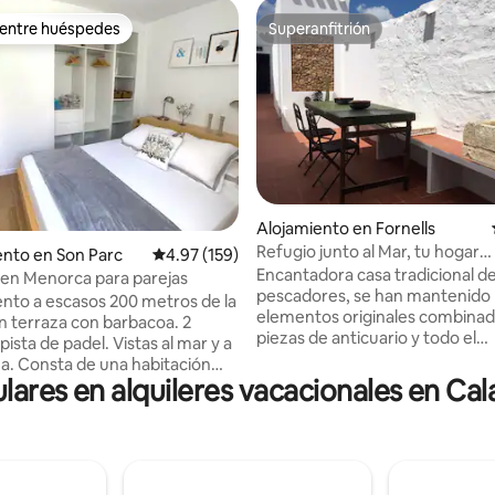
 entre huéspedes
Superanfitrión
 entre huéspedes
Superanfitrión
Alojamiento en Fornells
Refugio junto al Mar, tu hogar
 4.88 de 5, 26 reseñas
nto en Son Parc
Calificación promedio: 4.97 de 5, 159 reseñas
4.97 (159)
independiente
Encantadora casa tradicional d
en Menorca para parejas
pescadores, se han mantenido
to a escasos 200 metros de la
elementos originales combina
an terraza con barbacoa. 2
piezas de anticuario y todo el
 pista de padel. Vistas al mar y a
equipamiento nuevo necesario
a. Consta de una habitación
de marés encaladas – suelo de 
lares en alquileres vacacionales en Ca
lón, cocina y un baño. Zona muy
original – techos blancos de vig
 con servicios cercanos
madera – forja menorquina – ca
cado, zona comercial,
verde carruaje – cortinas de fib
ne de parking privado. podrás
naturales – lámparas modernist
 de un verano estupendo, visitar
mobiliario de anticuario – deco
 bonitas como cala pregonda,