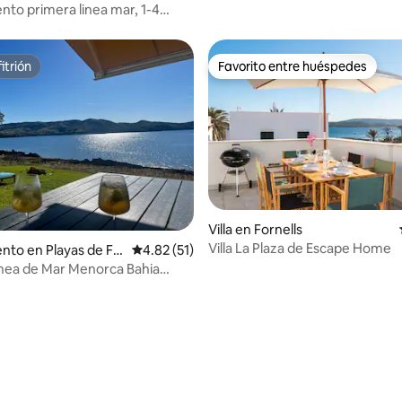
to primera linea mar, 1-4
niños)
itrión
Favorito entre huéspedes
itrión
Favorito entre huéspedes
Villa en Fornells
Villa La Plaza de Escape Home
to en Playas de Fo
Calificación promedio: 4.82 de 5, 51 reseñas
4.82 (51)
inea de Mar Menorca Bahia
io: 5 de 5, 13 reseñas