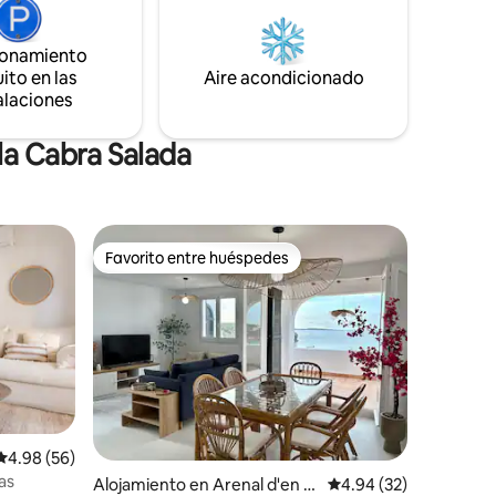
straciones
mediterráneo. Un lugar para
desconectar.
ionamiento
ito en las
Aire acondicionado
alaciones
la Cabra Salada
Favorito entre huéspedes
Favorito entre huéspedes
Calificación promedio: 4.98 de 5, 56 reseñas
4.98 (56)
as
Alojamiento en Arenal d'en C
Calificación promedio:
4.94 (32)