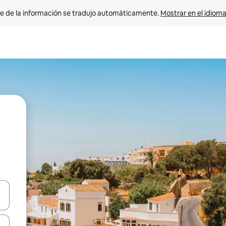
e de la información se tradujo automáticamente. 
Mostrar en el idioma
n las teclas de flecha hacia arriba y hacia abajo o explora con el tact