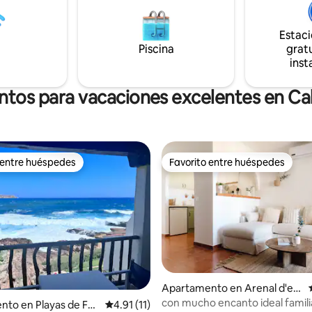
la isla y lugares del mundo – ilu
, etc. Al estar en el centro es
– algo marinero – auténtico –
 conocer la isla. El apartamento
Mediterráneo.
Estac
lmente equipado.
Piscina
gratu
inst
ntos para vacaciones excelentes en Ca
 entre huéspedes
Favorito entre huéspedes
 entre huéspedes
Favorito entre huéspedes
io: 5 de 5, 26 reseñas
Apartamento en Arenal d'en
Castell
con mucho encanto ideal famili
to en Playas de For
Calificación promedio: 4.91 de 5, 11 reseñas
4.91 (11)