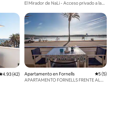
astell
El Mirador de NaLi - Acceso privado a la
playa
Apartamento en Fornells
Calificación prom
5 (5)
Calificación promedio: 4.93 de 5, 42 reseñas
4.93 (42)
APARTAMENTO FORNELLS FRENTE AL
MAR AL