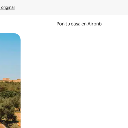
 original
Pon tu casa en Airbnb
o o desliza el dedo.