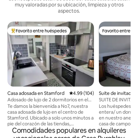
muy valoradas por su ubicación, limpieza y otros
aspectos.
Favorito entre huéspedes
Favorito entre h
Favorito entre huéspedes preferido
Favorito entre h
Casa adosada en Stamford
Calificación promedio: 4.99 de 5
4.99 (104)
Suite de invitados
ord
Adosado de lujo de 2 dormitorios en el
SUITE DE INVITA
centro de Stamford
DE STAMFORD CO
Te damos la bienvenida a No7, nuestra
Los huéspedes tie
casa adosada de lujo en el centro de
entera/ un dormit
Stamford. Ubicado a solo unos minutos a
en nuestro anexo, 
pie del corazón de las tiendas,
casa de campo isab
Comodidades populares en alquileres
restaurantes, pubs y cafeterías de la
el corazón de Stam
histórica Stamford. Nos encanta
apenas 1 minuto a p