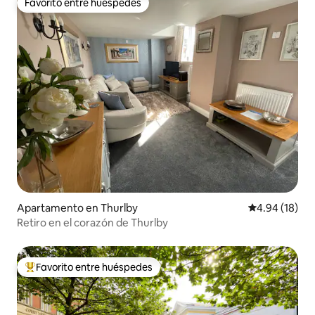
Favorito entre huéspedes
Favorito entre huéspedes
Apartamento en Thurlby
Calificación 
4.94 (18)
Retiro en el corazón de Thurlby
Favorito entre huéspedes
Favorito entre huéspedes preferido