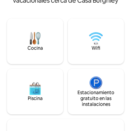
vacacionales cerca de Casa Burghley
alojarnos en Stamford, por lo que hemos
tranquila, ya que 
creado una casa cómoda y acogedora,
acceso solo). El a
una propiedad victoriana de 2
privada con 2 cerr
dormitorios, ubicada en un encantador
Estacionamiento gr
vecindario. Recientemente renovado
Baño privado y du
por completo, creando un espacio para
wifi, TV, microond
que te relajes y disfrutes. Todo lo que
desayuno ligero (c
necesitas para un descanso fabuloso,
huéspedes pueden u
leche fresca en el refrigerador, máquina
lavandería de nue
Cocina
Wifi
Nespresso, sábanas de algodón
crujiente, Wi-Fi
Estacionamiento
Piscina
gratuito en las
instalaciones