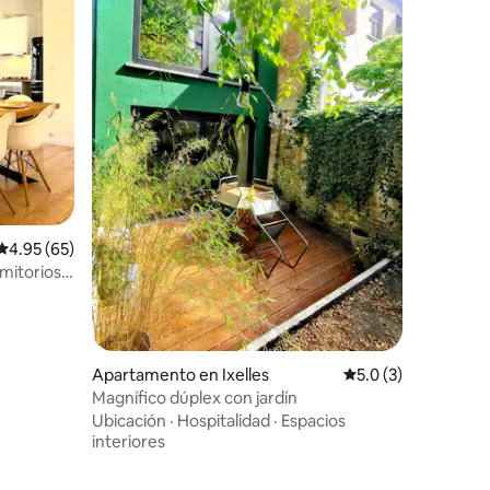
Calificación promedio: 4.95 de 5, 65 reseñas
4.95 (65)
mitorios
Apartamento en Ixelles
Calificación promed
5.0 (3)
Magnífico dúplex con jardín
Ubicación
·
Hospitalidad
·
Espacios
interiores