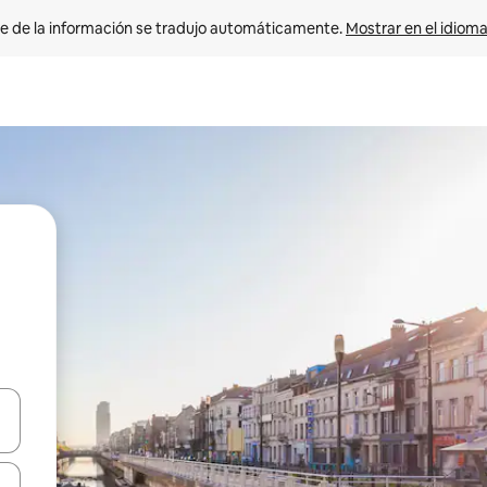
e de la información se tradujo automáticamente. 
Mostrar en el idioma
n las teclas de flecha hacia arriba y hacia abajo o explora con el tact