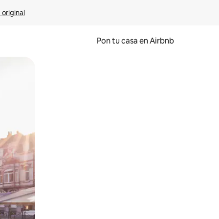
 original
Pon tu casa en Airbnb
o o desliza el dedo.