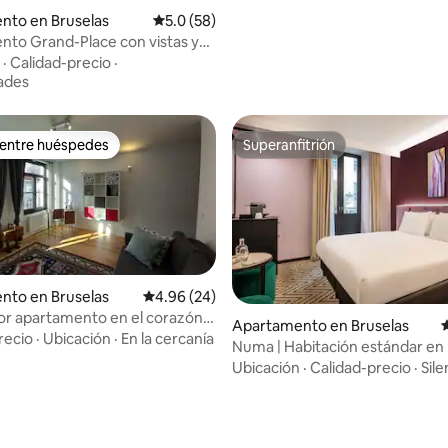
nto en Bruselas
Calificación promedio: 5.0 de 5, 58 reseñas
5.0 (58)
to Grand-Place con vistas y
·
Calidad-precio
·
ades
 entre huéspedes
Superanfitrión
 entre huéspedes
Superanfitrión
 4.94 de 5, 17 reseñas
nto en Bruselas
Calificación promedio: 4.96 de 5, 24 reseñas
4.96 (24)
r apartamento en el corazón
Apartamento en Bruselas
C
as- Marolles.
recio
·
Ubicación
·
En la cercanía
Numa | Habitación estándar en
Ubicación
·
Calidad-precio
·
Sile