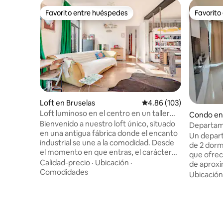
Favorito entre huéspedes
Favorito
Favorito entre huéspedes
Favorito
Loft en Bruselas
Calificación promedio: 
4.86 (103)
Loft luminoso en el centro en un taller
Condo en
reconvertido
Bienvenido a nuestro loft único, situado
Departam
en una antigua fábrica donde el encanto
con terra
Un depar
industrial se une a la comodidad. Desde
de 2 dorm
el momento en que entras, el carácter
que ofrec
del lugar brilla: un auténtico estudio de
Calidad-precio
·
Ubicación
·
de aprox
peluquería con sillas de barbero vintage y
Comodidades
grandes v
Ubicación
un banco de trabajo hecho a mano. A la
moderna. 
izquierda, la cocina abierta se centra en
comunica 
una gran isla: cocina en un lado, comedor
equipada c
en el otro. Justo delante, un columpio
cálido y a
colgante añade un toque lúdico e
o trabaja