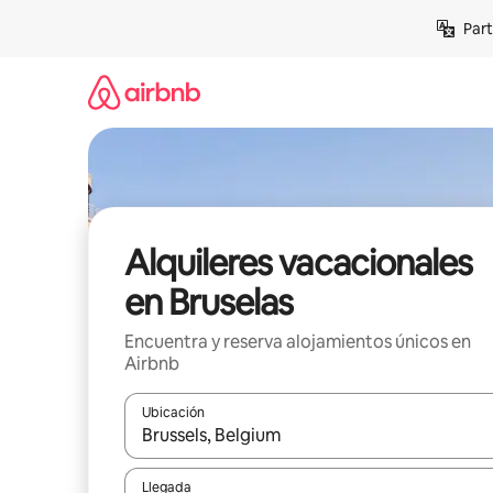
Omite
Part
el
contenido
Alquileres vacacionales
en Bruselas
Encuentra y reserva alojamientos únicos en
Airbnb
Ubicación
Cuando los resultados estén disponibles, navega co
Llegada