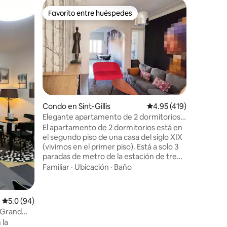
Apartame
Favorito entre huéspedes
Favorit
rido
Favorito entre huéspedes
Favorit
El más ce
Disfruta
este apa
ajetreado
justo al 
Manneken
Ubicació
de artesa
hotel Am
campamen
Condo en Sint-Gillis
Calificación promedio: 
4.95 (419)
explorar
Elegante apartamento de 2 dormitorios
tomar un
en Bruselas
de esta g
El apartamento de 2 dormitorios está en
persona 
el segundo piso de una casa del siglo XIX
con cualq
(vivimos en el primer piso). Está a solo 3
consejos y
paradas de metro de la estación de tren
de Midi y tiene capacidad para 4
Familiar
·
Ubicación
·
Baño
personas. Ten en cuenta que nuestro
apartamento no es apto para niños
menores de 12 años. El apartamento ha
Calificación promedio: 5.0 de 5, 94 reseñas
5.0 (94)
sido completamente renovado y
e Grand
amueblado con buen gusto para hacerte
 la
sentir en casa: cocina totalmente