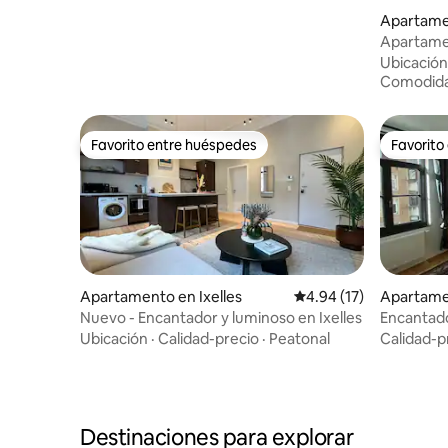
Apartame
Apartamen
terraza
Ubicación
Comodid
Favorito entre huéspedes
Favorito
Favorito entre huéspedes
Favorito
Apartamento en Ixelles
Calificación promedio:
4.94 (17)
Apartame
Nuevo - Encantador y luminoso en Ixelles
Encantado
de Brusel
Ubicación
·
Calidad-precio
·
Peatonal
Calidad-p
Destinaciones para explorar