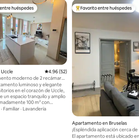
 entre huéspedes
Favorito entre huéspedes
 entre huéspedes
Favorito entre huéspedes prefe
4.86 de 5, 103 reseñas
 Uccle
Calificación promedio: 4.96 de 5, 52 reseñas
4.96 (52)
ento moderno de 2 recámaras
za en Uccle
tamento luminoso y elegante
itorios en el corazón de Uccle,
e un espacio tranquilo y amplio
imadamente 100 m² con
entanales y una decoración
·
Familiar
·
Lavandería
La sala de estar abierta se
con una cocina totalmente
Apartamento en Bruselas
on isla, lo que crea un espacio
¡Espléndida aplicación cerca d
cogedor para relajarse, cocinar
Place !
El apartamento está ubicado en
r. Ambos dormitorios ofrecen