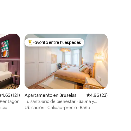
Favorito entre huéspedes
Favorito entre huéspedes preferido
alificación promedio: 4.63 de 5, 121 reseñas
4.63 (121)
Apartamento en Bruselas
Calificación promedio:
4.96 (23)
 Pentagon
Tu santuario de bienestar · Sauna y
gimnasio privados
ncio
Ubicación
·
Calidad-precio
·
Baño