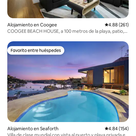
Alojamiento en Coogee
Calificación pr
4.88 (261)
COOGEE BEACH HOUSE, a 100 metros de la playa, patio,
aire acondicionado
Favorito entre huéspedes
Favorito entre huéspedes
Alojamiento en Seaforth
Calificación pr
4.84 (154)
Villa de clase mundial con vista al puerto y playa privada en