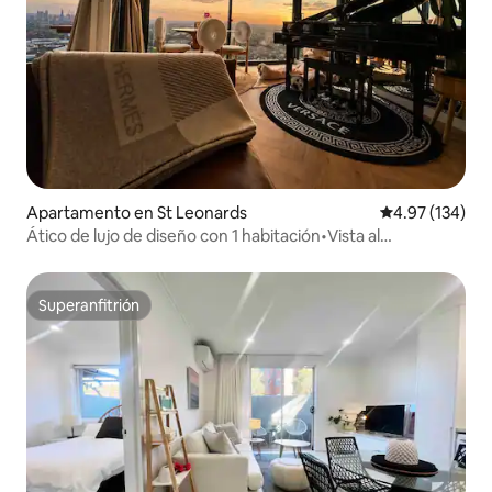
Apartamento en St Leonards
Calificación p
4.97 (134)
Ático de lujo de diseño con 1 habitación•Vista al
horizonte•Estacionamiento
Superanfitrión
Superanfitrión