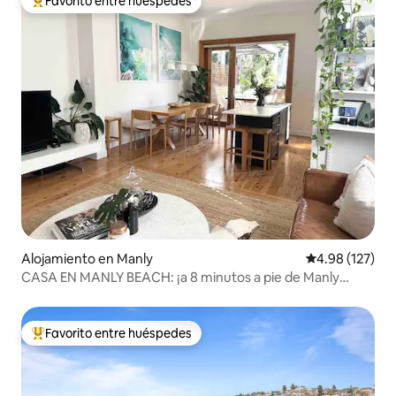
Favorito entre huéspedes
Favorito entre huéspedes preferido
Alojamiento en Manly
Calificación p
4.98 (127)
CASA EN MANLY BEACH: ¡a 8 minutos a pie de Manly
Beach!
Favorito entre huéspedes
Favorito entre huéspedes preferido