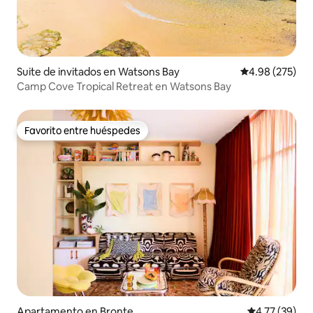
Suite de invitados en Watsons Bay
Calificación pr
4.98 (275)
Camp Cove Tropical Retreat en Watsons Bay
Favorito entre huéspedes
Favorito entre huéspedes
Apartamento en Bronte
Calificación 
4.77 (39)