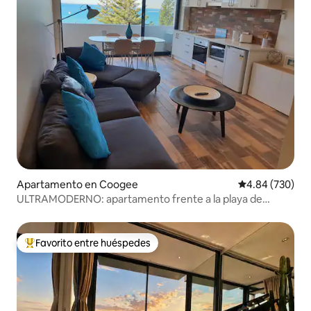
Apartamento en Coogee
Calificación pr
4.84 (730)
ULTRAMODERNO: apartamento frente a la playa de
Coogee con estacionamiento
Favorito entre huéspedes
Favorito entre huéspedes preferido