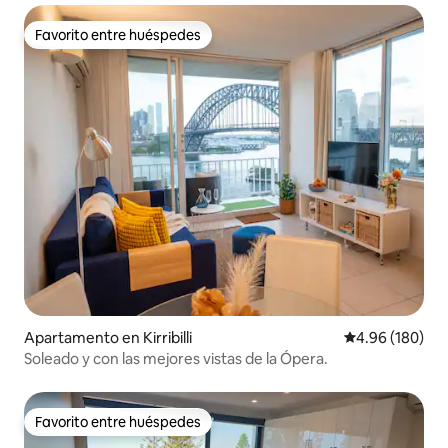
Favorito entre huéspedes
Favorito entre huéspedes
Apartamento en Kirribilli
Calificación pr
4.96 (180)
Soleado y con las mejores vistas de la Ópera.
Favorito entre huéspedes
Favorito entre huéspedes