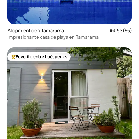
Alojamiento en Tamarama
Calificación p
4.93 (56)
Impresionante casa de playa en Tamarama
Favorito entre huéspedes
Favorito entre huéspedes preferido