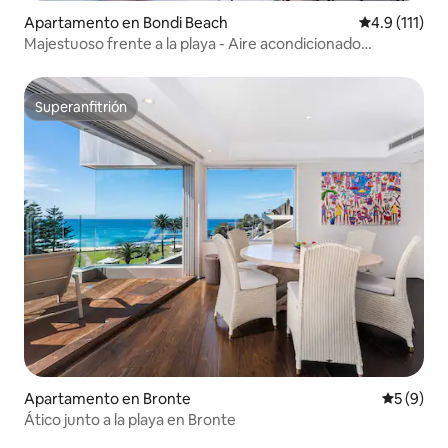
Apartamento en Bondi Beach
Calificación 
4.9 (111)
Majestuoso frente a la playa - Aire acondicionado
Aparcamiento Lavandería Terraza
Superanfitrión
Superanfitrión
Apartamento en Bronte
Calificac
5 (9)
Ático junto a la playa en Bronte