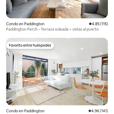
Condo en Paddington
Calificación p
4.85 (115)
Paddington Perch • Terraza soleada + vistas al puerto
Favorito entre huéspedes
Favorito entre huéspedes
Condo en Paddington
Calificación p
4.96 (141)