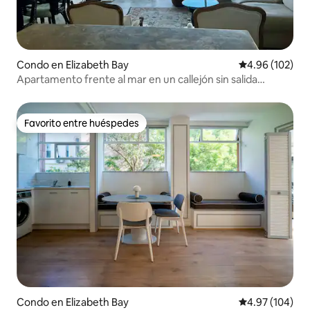
Condo en Elizabeth Bay
Calificación pr
4.96 (102)
Apartamento frente al mar en un callejón sin salida
tranquilo
Favorito entre huéspedes
Favorito entre huéspedes
Condo en Elizabeth Bay
Calificación pr
4.97 (104)