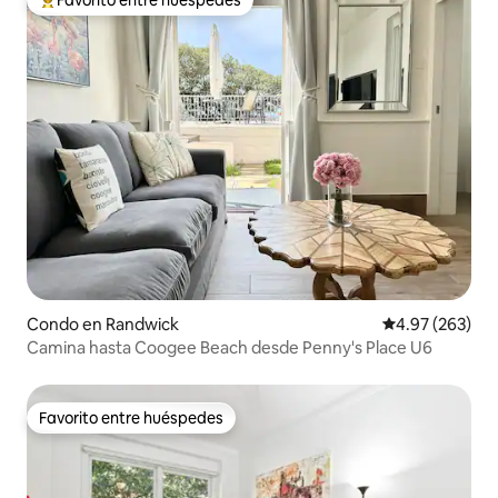
Favorito entre huéspedes
Favorito entre huéspedes preferido
Condo en Randwick
Calificación pr
4.97 (263)
Camina hasta Coogee Beach desde Penny's Place U6
Favorito entre huéspedes
Favorito entre huéspedes