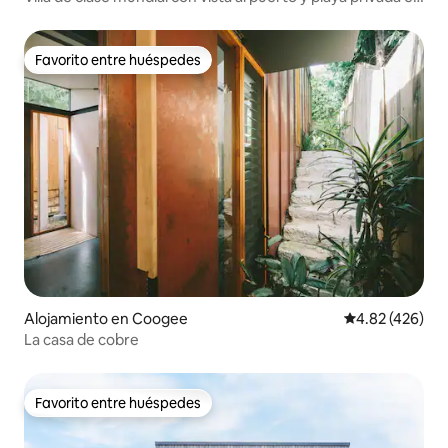
Manly
Favorito entre huéspedes
Favorito entre huéspedes
Alojamiento en Coogee
Calificación pr
4.82 (426)
La casa de cobre
Favorito entre huéspedes
Favorito entre huéspedes