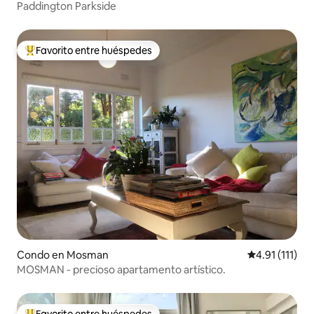
Paddington Parkside
Favorito entre huéspedes
Favorito entre huéspedes preferido
Condo en Mosman
Calificación p
4.91 (111)
MOSMAN - precioso apartamento artístico.