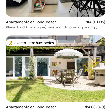
Apartamento en Bondi Beach
Calificación p
4.91 (135)
Playa Bondi (5 min a pie), aire acondicionado, parking y
azotea
Favorito entre huéspedes
Favorito entre huéspedes preferido
Apartamento en Bondi Beach
Calificación pr
4.88 (379)