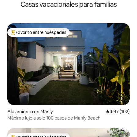
Casas vacacionales para familias
estacionamiento
Favorito entre huéspedes
Favorito entre huéspedes preferido
Alojamiento en Manly
Calificación p
4.97 (102)
Máximo lujo a solo 100 pasos de Manly Beach