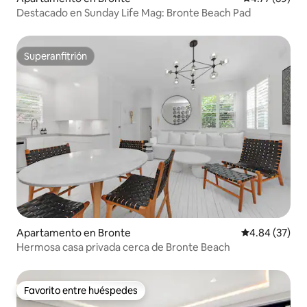
Destacado en Sunday Life Mag: Bronte Beach Pad
Superanfitrión
Superanfitrión
Apartamento en Bronte
Calificación p
4.84 (37)
Hermosa casa privada cerca de Bronte Beach
Favorito entre huéspedes
Favorito entre huéspedes