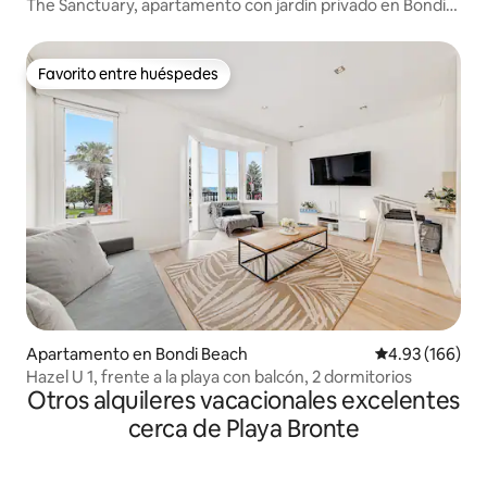
The Sanctuary, apartamento con jardín privado en Bondi
Beach
Favorito entre huéspedes
Favorito entre huéspedes
Apartamento en Bondi Beach
Calificación pr
4.93 (166)
Hazel U 1, frente a la playa con balcón, 2 dormitorios
Otros alquileres vacacionales excelentes
cerca de Playa Bronte