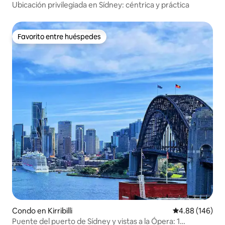
Ubicación privilegiada en Sídney: céntrica y práctica
Favorito entre huéspedes
Favorito entre huéspedes
Condo en Kirribilli
Calificación pr
4.88 (146)
Puente del puerto de Sídney y vistas a la Ópera: 1