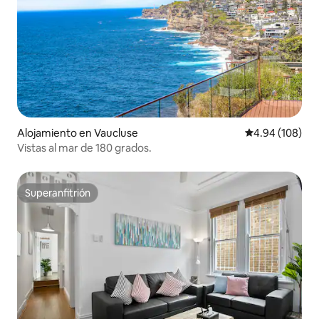
Alojamiento en Vaucluse
Calificación pr
4.94 (108)
Vistas al mar de 180 grados.
Superanfitrión
Superanfitrión