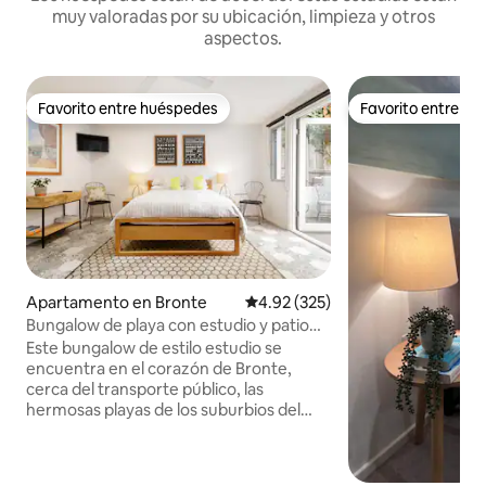
muy valoradas por su ubicación, limpieza y otros
aspectos.
Favorito entre huéspedes
Favorito entre h
Favorito entre huéspedes
Favorito entre h
Apartamento en Bronte
Calificación promedio: 4.92 de 5
4.92 (325)
Bungalow de playa con estudio y patio
acogedor
Este bungalow de estilo estudio se
encuentra en el corazón de Bronte,
cerca del transporte público, las
hermosas playas de los suburbios del
este (Bondi, Tamarama, Bronte y
Clovelly, incluido el mundialmente
famoso paseo costero Bondi-Bronte),