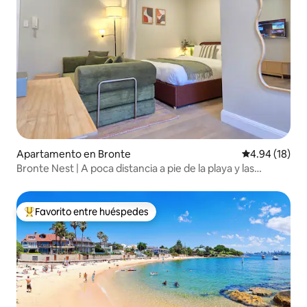
Apartamento en Bronte
Calificación 
4.94 (18)
Bronte Nest | A poca distancia a pie de la playa y las
tiendas
Favorito entre huéspedes
Favorito entre huéspedes preferido