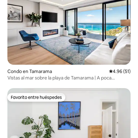
Condo en Tamarama
Calificación 
4.96 (51)
Vistas al mar sobre la playa de Tamarama | A poca
distancia a pie de Bondi
Favorito entre huéspedes
Favorito entre huéspedes