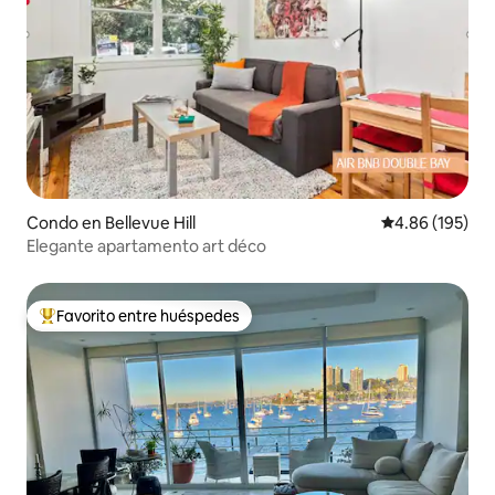
Condo en Bellevue Hill
Calificación pr
4.86 (195)
Elegante apartamento art déco
Favorito entre huéspedes
Favorito entre huéspedes preferido