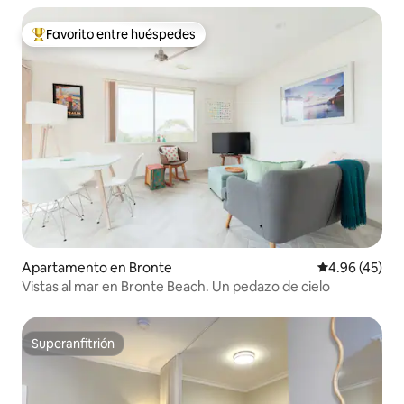
Favorito entre huéspedes
Favorito entre huéspedes preferido
Apartamento en Bronte
Calificación 
4.96 (45)
Vistas al mar en Bronte Beach. Un pedazo de cielo
Superanfitrión
Superanfitrión