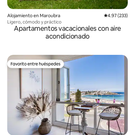
Alojamiento en Maroubra
Calificación pr
4.97 (233)
Ligero, cómodo y práctico
Apartamentos vacacionales con aire
acondicionado
Favorito entre huéspedes
Favorito entre huéspedes