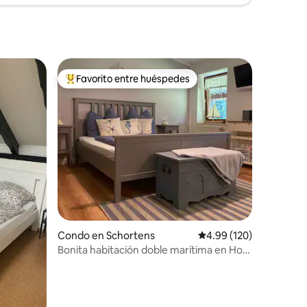
Favorito entre huéspedes
Favorito entre huéspedes preferido
Condo en Schortens
Calificación promedio: 
4.99 (120)
Bonita habitación doble marítima en Hof
Branterei