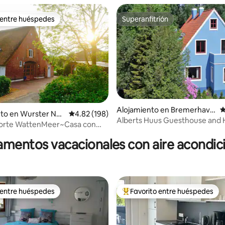
 entre huéspedes
Superanfitrión
 entre huéspedes
Superanfitrión
Alojamiento en Bremerhave
C
to en Wurster Nor
Calificación promedio: 4.82 de 5, 198 reseñas
4.82 (198)
n
Alberts Huus Guesthouse and 
4.98 de 5, 168 reseñas
e
Norte WattenMeer~Casa con
(Casa de huéspedes y hostal)
paja HUS AM DIEK, 77 m²
mentos vacacionales con aire acondi
 entre huéspedes
Favorito entre huéspedes
 entre huéspedes
Favorito entre huéspedes prefe