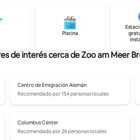
actividad marítima en la dese
temente a poca distancia a
del Weser y la estación de prác
que, el antiguo puerto y la zona
marítimos. Pasa el día en la play
elten con sus atracciones
regresa a esta joya arquitectón
olo unos minutos, lo que hace
después de emocionantes excu
Estac
artamento sea el punto de
la ciudad costera.
Piscina
gratu
eal para una estadía relajante
inst
rhaven.
res de interés cerca de Zoo am Meer 
Centro de Emigración Alemán
Recomendado por 154 personas locales
Columbus Center
Recomendado por 26 personas locales