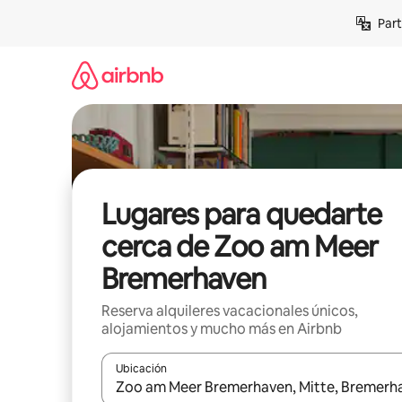
Omite
Part
el
contenido
Lugares para quedarte
cerca de Zoo am Meer
Bremerhaven
Reserva alquileres vacacionales únicos,
alojamientos y mucho más en Airbnb
Ubicación
Cuando los resultados estén disponibles, navega co