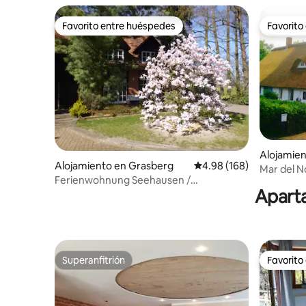
Favorito entre huéspedes
Favorito
Favorito entre huéspedes
Favorito
Alojamien
Alojamiento en Grasberg
Calificación promedio: 
4.98 (168)
dseeküst
Mar del 
Ferienwohnung Seehausen /
techo de 
Aparta
Worpswede
Superanfitrión
Favorito
Superanfitrión
Favorito