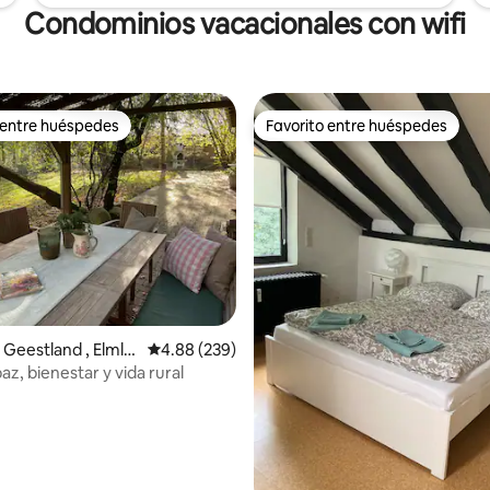
Condominios vacacionales con wifi
 entre huéspedes
Favorito entre huéspedes
 entre huéspedes
Favorito entre huéspedes
4.88 de 5, 170 reseñas
Geestland , Elmlo
Calificación promedio: 4.88 de 5, 239 reseñas
4.88 (239)
az, bienestar y vida rural