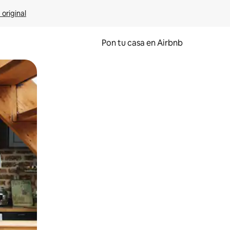
 original
Pon tu casa en Airbnb
o o desliza el dedo.