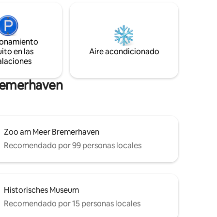
mbocadura
Bremerhaven o el dique están a 10
ticos
minutos en auto. Se puede llegar a la
a o
capital del estado, Bremen, en tren en 45
ica
minutos, incluso más rápido en coche. Se
rsiones a
ionamiento
puede llegar a las playas del Mar del
ito en las
Aire acondicionado
Norte en un máximo de 30 minutos.
alaciones
Bremerhaven
Zoo am Meer Bremerhaven
Recomendado por 99 personas locales
Historisches Museum
Recomendado por 15 personas locales