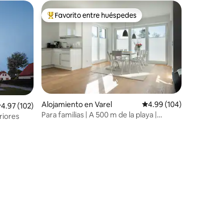
Favorito entre huéspedes
rido
Favorito entre huéspedes preferido
Alojamiento en Varel
Calificación promedio: 
4.99 (104)
alificación promedio: 4.97 de 5, 102 reseñas
4.97 (102)
Para familias | A 500 m de la playa |
riores
Chimenea y jardín