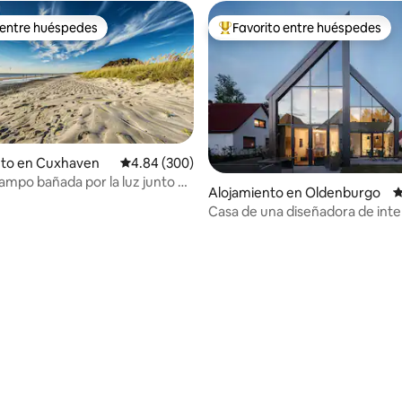
 entre huéspedes
Favorito entre huéspedes
 entre huéspedes
Favorito entre huéspedes prefe
nto en Cuxhaven
Calificación promedio: 4.84 de 5, 300 reseñas
4.84 (300)
ampo bañada por la luz junto al
Alojamiento en Oldenburgo
C
chimenea
Casa de una diseñadora de inte
 5.0 de 5, 121 reseñas