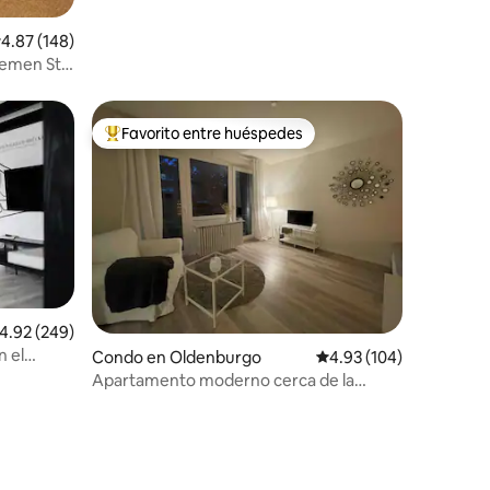
alificación promedio: 4.87 de 5, 148 reseñas
4.87 (148)
remen St
Favorito entre huéspedes
Favorito entre huéspedes preferido
alificación promedio: 4.92 de 5, 249 reseñas
4.92 (249)
n el
Condo en Oldenburgo
Calificación promedio: 
4.93 (104)
Apartamento moderno cerca de la
universidad