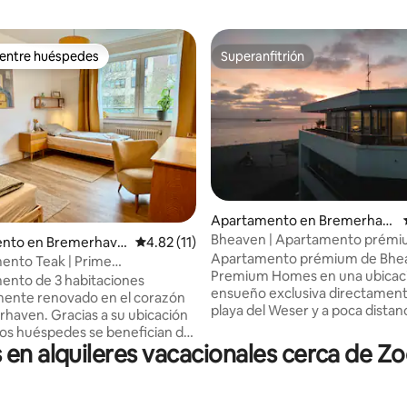
 entre huéspedes
Superanfitrión
 entre huéspedes
Superanfitrión
o: 5.0 de 5, 9 reseñas
Apartamento en Bremerhav
en
Bheaven | Apartamento prémiu
nto en Bremerhave
Calificación promedio: 4.82 de 5, 11 reseñas
4.82 (11)
ático
Apartamento prémium de Bhe
ento Teak | Prime
Premium Homes en una ubicac
en • Elegante
ento de 3 habitaciones
ensueño exclusiva directament
ente renovado en el corazón
playa del Weser y a poca distanc
haven. Gracias a su ubicación
de los lugares de interés. Te es
 los huéspedes se benefician de
alojamiento de lujo con vistas
en alquileres vacacionales cerca de 
s conexiones de transporte y
panorámicas al agua, una gran 
plia gama de opciones de
un diseño excepcional. Disfrut
n la zona. Todo lo que
puestas de sol únicas y observa 
para el día a día está