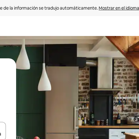
e de la información se tradujo automáticamente. 
Mostrar en el idioma
n las teclas de flecha hacia arriba y hacia abajo o explora con el tact