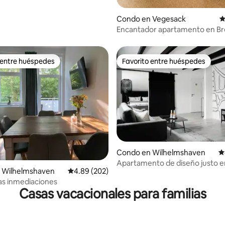
Condo en Vegesack
C
Encantador apartamento en B
Magnus
 entre huéspedes
Favorito entre huéspedes
 entre huéspedes
Favorito entre huéspedes
Condo en Wilhelmshaven
C
Apartamento de diseño justo e
4.98 de 5, 126 reseñas
 Wilhelmshaven
Calificación promedio: 4.89 de 5, 202 reseñas
4.89 (202)
centro de Wilhelmshaven
as inmediaciones
Casas vacacionales para familias