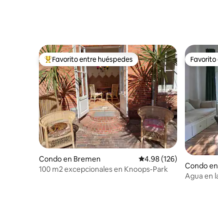
Favorito entre huéspedes
Favorito
Favorito entre huéspedes preferido
Favorito
Condo en Bremen
Calificación promedio: 
4.98 (126)
Condo en
100 m2 excepcionales en Knoops-Park
Agua en l