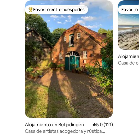
Favorito entre huéspedes
Favorito
Favorito entre huéspedes preferido
Favorito
Alojamie
Casa de c
mar con 
Alojamiento en Butjadingen
Calificación promedio:
5.0 (121)
Casa de artistas acogedora y rústica
junto al Parque Nacional