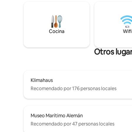
estacionamiento. Las camas con somier
convenien
de alta calidad y un cómodo sofá cama
pie. El di
garantizan un sueño reparador. Además,
de Havenw
le esperan una cocina totalmente
están a s
equipada, un baño con ducha y un
que el ap
segundo inodoro, un televisor inteligente
Cocina
Wifi
partida id
de 65 pulgadas y Wi-Fi de alta velocidad.
en Breme
Otros luga
Klimahaus
Recomendado por 176 personas locales
Museo Marítimo Alemán
Recomendado por 47 personas locales