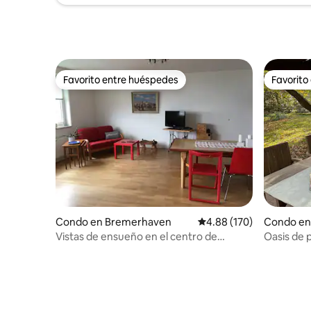
Favorito entre huéspedes
Favorito
Favorito entre huéspedes
Favorito
Condo en Bremerhaven
Calificación promedio: 
4.88 (170)
Condo en 
he
Vistas de ensueño en el centro de
Oasis de p
Bremerhaven