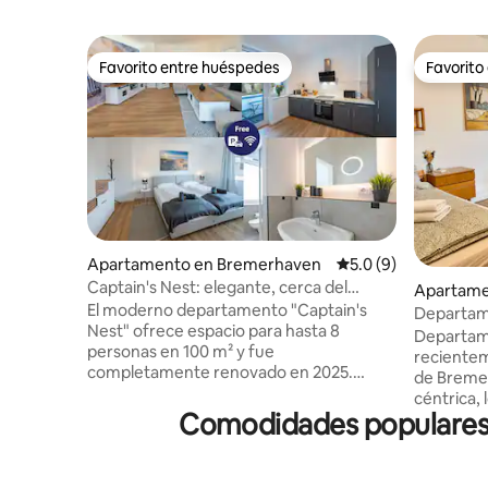
Favorito entre huéspedes
Favorito
Favorito entre huéspedes
Favorito
Apartamento en Bremerhaven
Calificación promedi
5.0 (9)
Captain's Nest: elegante, cerca del
Apartame
puerto, 2 lugares de estacionamiento
El moderno departamento "Captain's
n
Departam
Nest" ofrece espacio para hasta 8
Havenwelt
Departam
personas en 100 m² y fue
recientem
completamente renovado en 2025.
de Bremer
Ubicado en el centro de la zona peatonal,
céntrica,
podrá dormir tranquilo gracias a las
Comodidades populares 
muy buena
ventanas de triple acristalamiento. El
de una am
departamento cuenta con un pequeño
compras e
balcón, una cochera y otro lugar de
necesitas 