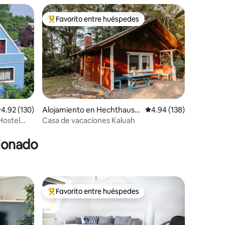
Favorito entre huéspedes
Favorito entre huéspedes preferido
alificación promedio: 4.92 de 5, 130 reseñas
4.92 (130)
Alojamiento en Hechthause
Calificación promedio: 
4.94 (138)
n
Hostel
Casa de vacaciones Kaluah
cionado
Favorito entre huéspedes
rido
Favorito entre huéspedes preferido