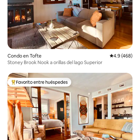
Condo en Tofte
Calificación p
4.9 (468)
Stoney Brook Nook a orillas del lago Superior
Favorito entre huéspedes
Favorito entre huéspedes preferido