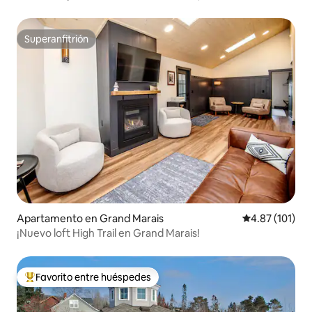
Superanfitrión
Superanfitrión
Apartamento en Grand Marais
Calificación p
4.87 (101)
¡Nuevo loft High Trail en Grand Marais!
Favorito entre huéspedes
Favorito entre huéspedes preferido