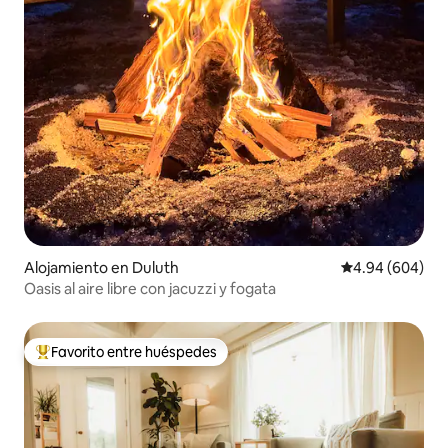
Alojamiento en Duluth
Calificación pr
4.94 (604)
Oasis al aire libre con jacuzzi y fogata
Favorito entre huéspedes
Favorito entre huéspedes preferido