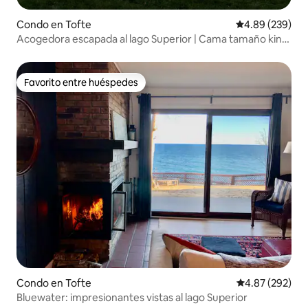
Condo en Tofte
Calificación pr
4.89 (239)
Acogedora escapada al lago Superior | Cama tamaño king
| Jacuzzi
Favorito entre huéspedes
Favorito entre huéspedes
Condo en Tofte
Calificación pr
4.87 (292)
Bluewater: impresionantes vistas al lago Superior