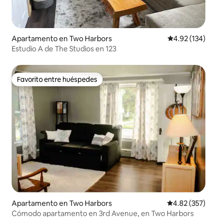
Apartamento en Two Harbors
Calificación p
4.92 (134)
Estudio A de The Studios en 123
Favorito entre huéspedes
Favorito entre huéspedes
Apartamento en Two Harbors
Calificación pr
4.82 (357)
Cómodo apartamento en 3rd Avenue, en Two Harbors