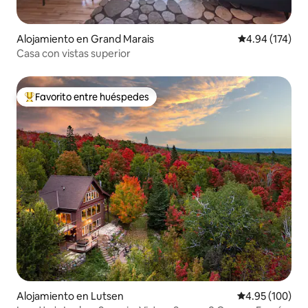
Alojamiento en Grand Marais
Calificación p
4.94 (174)
Casa con vistas superior
Favorito entre huéspedes
Favorito entre huéspedes preferido
Alojamiento en Lutsen
Calificación pr
4.95 (100)