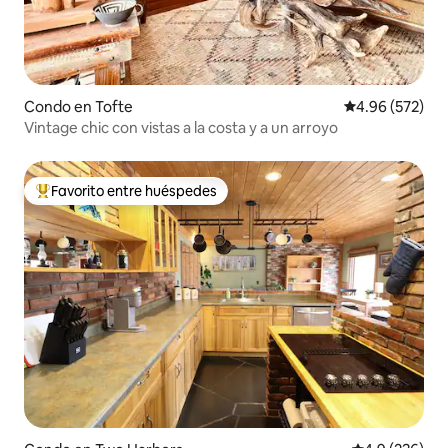
Condo en Tofte
Calificación pr
4.96 (572)
Vintage chic con vistas a la costa y a un arroyo
Favorito entre huéspedes
Favorito entre huéspedes preferido