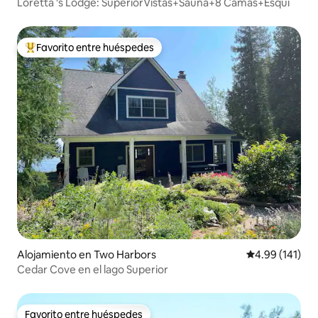
Loretta 's Lodge: SuperiorVistas+Sauna+8 Camas+Esquí
Favorito entre huéspedes
Favorito entre huéspedes preferido
Alojamiento en Two Harbors
Calificación p
4.99 (141)
Cedar Cove en el lago Superior
Favorito entre huéspedes