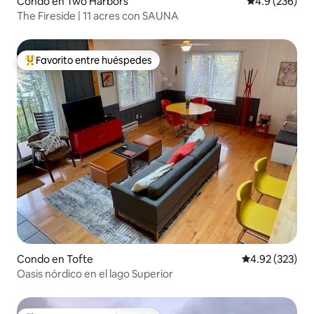
Condo en Two Harbors
Calificación p
4.9 (236)
The Fireside | 11 acres con SAUNA
Favorito entre huéspedes
Favorito entre huéspedes preferido
Condo en Tofte
Calificación pr
4.92 (323)
Oasis nórdico en el lago Superior