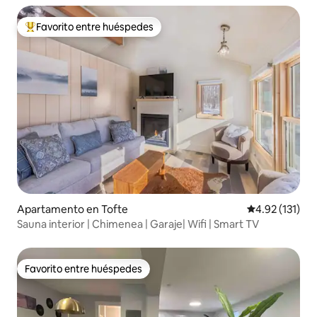
Favorito entre huéspedes
Favorito entre huéspedes preferido
Apartamento en Tofte
Calificación p
4.92 (131)
Sauna interior | Chimenea | Garaje| Wifi | Smart TV
Favorito entre huéspedes
Favorito entre huéspedes