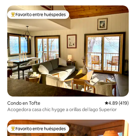
Favorito entre huéspedes
Favorito entre huéspedes preferido
Condo en Tofte
Calificación pr
4.89 (419)
Acogedora casa chic hygge a orillas del lago Superior
Favorito entre huéspedes
Favorito entre huéspedes preferido