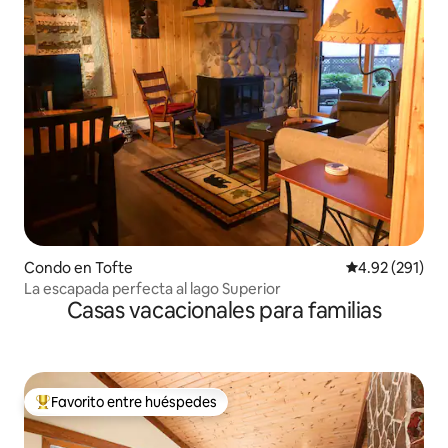
Condo en Tofte
Calificación p
4.92 (291)
La escapada perfecta al lago Superior
Casas vacacionales para familias
Favorito entre huéspedes
Favorito entre huéspedes preferido