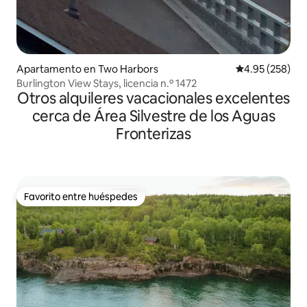
Apartamento en Two Harbors
Calificación pr
4.95 (258)
Burlington View Stays, licencia n.º 1472
Otros alquileres vacacionales excelentes
cerca de Área Silvestre de los Aguas
Fronterizas
Favorito entre huéspedes
Favorito entre huéspedes