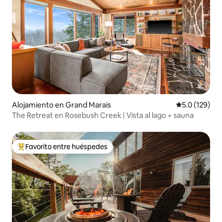
Alojamiento en Grand Marais
Calificación 
5.0 (129)
The Retreat en Rosebush Creek | Vista al lago + sauna
Favorito entre huéspedes
Favorito entre huéspedes preferido