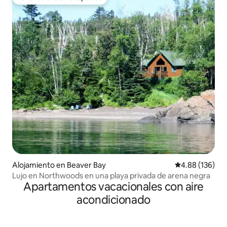
Favorito entre huéspedes
Alojamiento en Beaver Bay
Calificación pr
4.88 (136)
Lujo en Northwoods en una playa privada de arena negra
Apartamentos vacacionales con aire
acondicionado