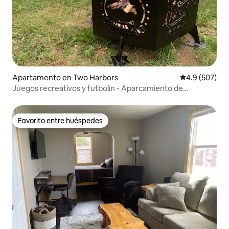
Apartamento en Two Harbors
Calificación p
4.9 (507)
Juegos recreativos y futbolín - Aparcamiento de
caravanas n.º 1406
Favorito entre huéspedes
Favorito entre huéspedes