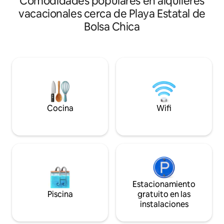
Comodidades populares en alquileres
Pacific City y Main St. ¡★Sauna,
enjuágate en nuest
vacacionales cerca de Playa Estatal de
chapuzón en frío y gimnasio incluidos! •
pasea por la orilla 
Bolsa Chica
Terraza al aire libre con barbacoa y
de una barbacoa e
chimenea. • El sueño de los surfistas. •
Spectrum Cable, wi
Electrodomésticos nuevos. • Aire
Bluetooth, calefac
acondicionado centralizado. • Lavadora y
acondicionado en c
secadora en la unidad. • Entrada sin llave
plaza de aparcami
con wifi rápido. * ¡Sauna, piscina de agua
gratuito en la calle. *Nota: Durante l
fría y gimnasio incluidos! Se admiten
meses de invierno,
mascotas (75 USD/mascota). A poca
un terraplén de ar
distancia a pie del parque canino.
Esto puede afectar 
Cocina
Wifi
baja. Ver fotos.
Estacionamiento
Piscina
gratuito en las
instalaciones