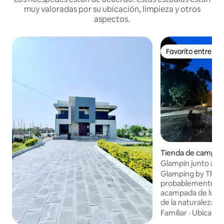
muy valoradas por su ubicación, limpieza y otros
aspectos.
Favorito entre h
Favorito entre h
Tienda de campo 
r
Glampin junto a T
Glamping by Thar
probablemente un
acampada de lujo 
de la naturaleza 
los alojamientos 
Familiar
·
Ubicació
abreviatura de “c