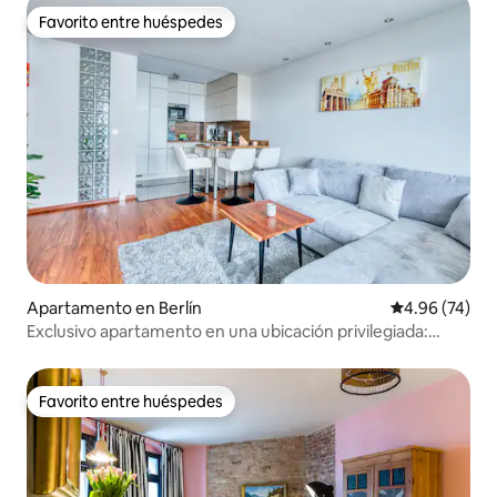
Favorito entre huéspedes
Favorito entre huéspedes
Apartamento en Berlín
Calificación p
4.96 (74)
Exclusivo apartamento en una ubicación privilegiada:
Berlín-Mitte
Favorito entre huéspedes
Favorito entre huéspedes