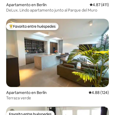
Apartamento en Berlín
Calificación p
4.87 (411)
DeLux. Lindo apartamento junto al Parque del Muro
Favorito entre huéspedes
Favorito entre huéspedes preferido
Apartamento en Berlín
Calificación pr
4.88 (124)
Terraza verde
Favorito entre huéspedes