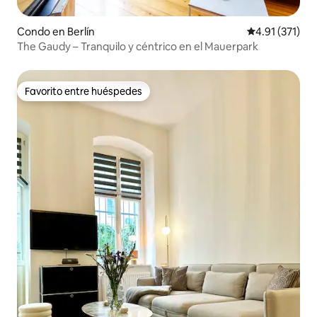
Condo en Berlín
Calificación p
4.91 (371)
The Gaudy – Tranquilo y céntrico en el Mauerpark
Favorito entre huéspedes
Favorito entre huéspedes