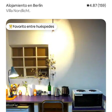
Alojamiento en Berlín
Calificación p
4.87 (159)
Villa Nordlicht.
Favorito entre huéspedes
Favorito entre huéspedes preferido