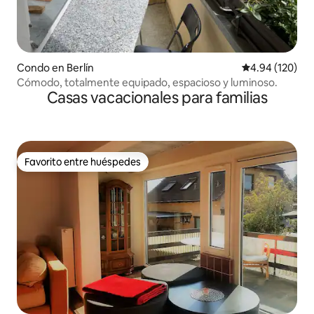
Condo en Berlín
Calificación pr
4.94 (120)
Cómodo, totalmente equipado, espacioso y luminoso.
Casas vacacionales para familias
Favorito entre huéspedes
Favorito entre huéspedes