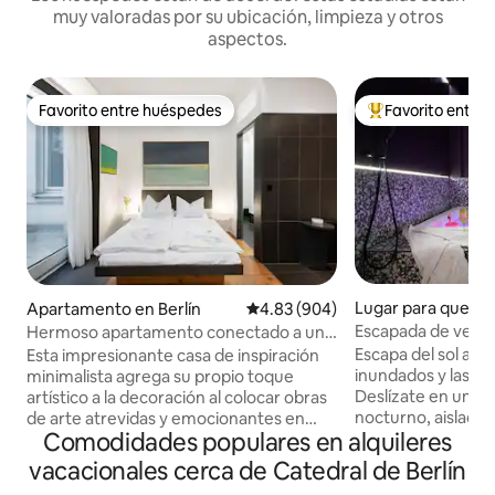
muy valoradas por su ubicación, limpieza y otros
aspectos.
Favorito entre huéspedes
Favorito entre
Favorito entre huéspedes
Favorito entre hu
Lugar para quedar
Apartamento en Berlín
Calificación promedio: 4.83 de 5
4.83 (904)
ín
Escapada de verano
Hermoso apartamento conectado a una
privado en Kreuz
galería de arte
Escapa del sol abra
Esta impresionante casa de inspiración
inundados y las ca
minimalista agrega su propio toque
Deslízate en un fr
artístico a la decoración al colocar obras
nocturno, aislado d
de arte atrevidas y emocionantes en
Comodidades populares en alquileres
verano. Sumérgete
todas las habitaciones. Con pisos de
cristalinas y burbu
madera y accesorios en blanco y negro,
vacacionales cerca de Catedral de Berlín
privado de 1,80 x 1,80 m.
cada espacio tiene un encanto y