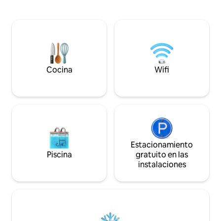
absoluta intimidad
carácter elegantes. Impressum Aglaja
cortinas opacas, c
Schott Gütlingstr. 18B 14167 Berlin
ambiental, sombra
Nuestro espacio es realmente único
frías que ofrecen
porque ofrece a nuestros huéspedes
conexión de cinco 
experimentar el arte mientras viven en
acogedor alojamie
el popular distrito de Mitte de Berlín. La
también cuenta c
galería y el departamento son propiedad
efecto lluvia, una
de un artista, que diseñó el espacio para
Cocina
Wifi
pequeña cocina y 
mostrar su obra. Los huéspedes podrán
tamaño king. Sigu
acceder a toda la galería, pero en alquiler
solo se encuentra el apartamento
privado que se adhiere a la galería, que
incluye una pequeña cocina, una sala de
estar combinada para dormir con una
bañera tipo loft y un baño separado
adjunto con ducha. La otra área para
Estacionamiento
dormir se puede separar por paredes
Piscina
gratuito en las
móviles y también tiene un baño
instalaciones
adicional con ducha e inodoro. Los
huéspedes también tienen acceso al
patio trasero hasta las 10 pm. Nuestro
objetivo es dar la bienvenida a todos
nuestros huéspedes personalmente y
mostrarles todo y ayudarles a empezar