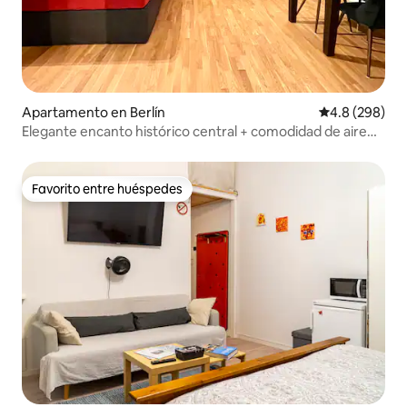
Apartamento en Berlín
Calificación p
4.8 (298)
Elegante encanto histórico central + comodidad de aire
acondicionado
Favorito entre huéspedes
Favorito entre huéspedes