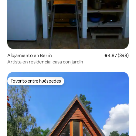
Alojamiento en Berlín
Calificación pr
4.87 (398)
Artista en residencia: casa con jardín
Favorito entre huéspedes
Favorito entre huéspedes