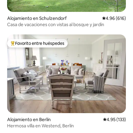
Alojamiento en Schulzendorf
Calificación pr
4.96 (616)
Casa de vacaciones con vistas al bosque y jardín
Favorito entre huéspedes
Favorito entre huéspedes preferido
Alojamiento en Berlín
Calificación p
4.95 (133)
Hermosa villa en Westend, Berlín