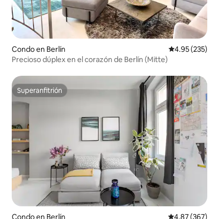
Condo en Berlín
Calificación pr
4.95 (235)
Precioso dúplex en el corazón de Berlín (Mitte)
Superanfitrión
Superanfitrión
Condo en Berlín
Calificación pr
4.87 (367)