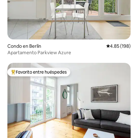
Condo en Berlín
Calificación pr
4.85 (198)
Apartamento Parkview Azure
Favorito entre huéspedes
Favorito entre huéspedes preferido