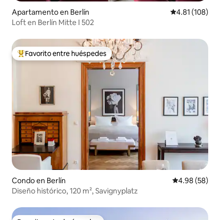
Apartamento en Berlín
Calificación p
4.81 (108)
Loft en Berlín Mitte I 502
Favorito entre huéspedes
Favorito entre huéspedes preferido
Condo en Berlín
Calificación p
4.98 (58)
Diseño histórico, 120 m², Savignyplatz