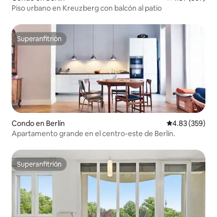
Piso urbano en Kreuzberg con balcón al patio
Superanfitrión
Superanfitrión
Condo en Berlín
Calificación pr
4.83 (359)
Apartamento grande en el centro-este de Berlín.
Superanfitrión
Superanfitrión