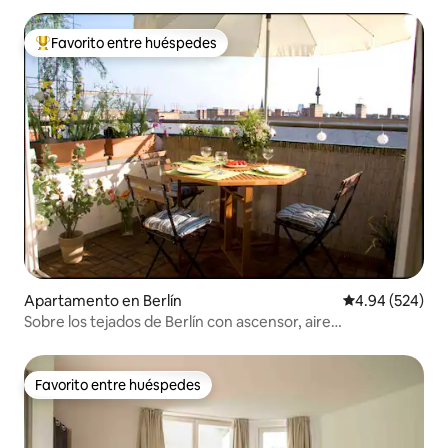
Favorito entre huéspedes
Favorito entre huéspedes preferido
Apartamento en Berlín
Calificación pr
4.94 (524)
Sobre los tejados de Berlín con ascensor, aire
acondicionado y Netflix
Favorito entre huéspedes
Favorito entre huéspedes