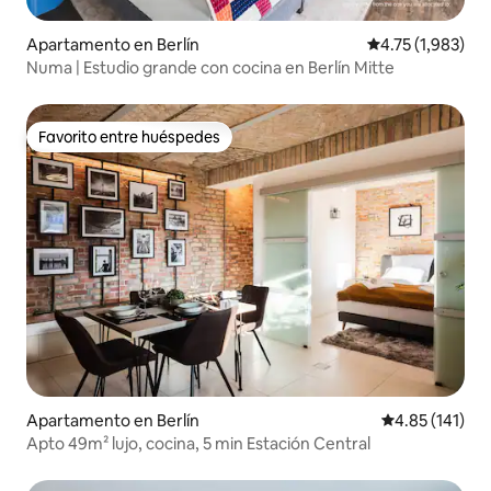
Apartamento en Berlín
Calificación pro
4.75 (1,983)
Numa | Estudio grande con cocina en Berlín Mitte
Favorito entre huéspedes
Favorito entre huéspedes
Apartamento en Berlín
Calificación p
4.85 (141)
Apto 49m² lujo, cocina, 5 min Estación Central