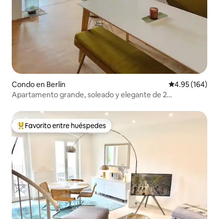
Condo en Berlín
Calificación pr
4.95 (164)
Apartamento grande, soleado y elegante de 2
dormitorios. Apartamento en el corazón de Berlín
Favorito entre huéspedes
Favorito entre huéspedes preferido