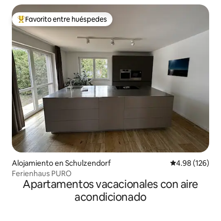
Favorito entre huéspedes
Favorito entre huéspedes preferido
Alojamiento en Schulzendorf
Calificación pr
4.98 (126)
Ferienhaus PURO
Apartamentos vacacionales con aire
acondicionado