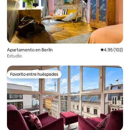
Apartamento en Berlín
Calificación p
4.95 (102)
Estudio
Favorito entre huéspedes
Favorito entre huéspedes