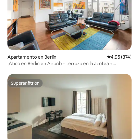
Apartamento en Berlín
Calificación pr
4.95 (374)
¡Ático en Berlín en Airbnb + terraza en la azotea +
aparcamiento!
Superanfitrión
Superanfitrión