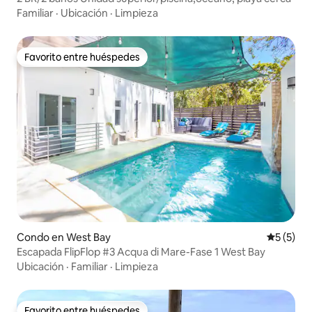
Familiar
·
Ubicación
·
Limpieza
Favorito entre huéspedes
Favorito entre huéspedes
Condo en West Bay
Calificac
5 (5)
Escapada FlipFlop #3 Acqua di Mare-Fase 1 West Bay
Ubicación
·
Familiar
·
Limpieza
Favorito entre huéspedes