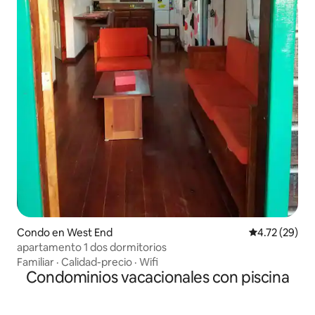
Condo en West End
Calificación 
4.72 (29)
apartamento 1 dos dormitorios
Familiar
·
Calidad-precio
·
Wifi
Condominios vacacionales con piscina