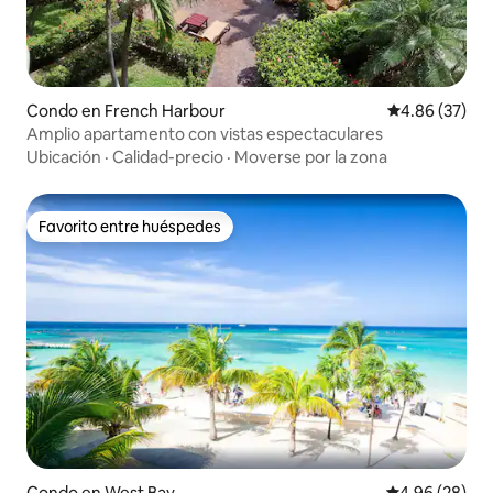
Condo en French Harbour
Calificación p
4.86 (37)
Amplio apartamento con vistas espectaculares
Ubicación
·
Calidad-precio
·
Moverse por la zona
Favorito entre huéspedes
Favorito entre huéspedes
Condo en West Bay
Calificación p
4.96 (28)