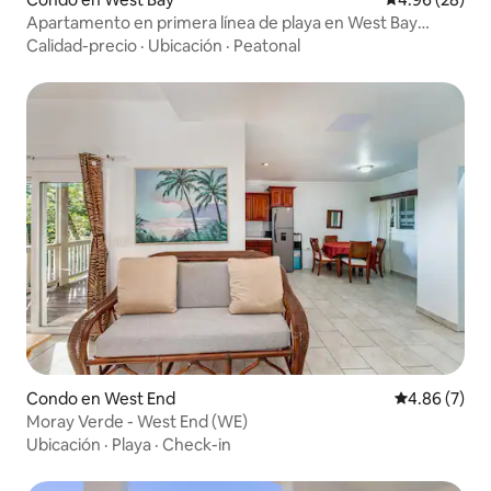
Apartamento en primera línea de playa en West Bay
Roatán, Coral Sands 2
Calidad-precio
·
Ubicación
·
Peatonal
Condo en West End
Calificación
4.86 (7)
Moray Verde - West End (WE)
Ubicación
·
Playa
·
Check-in