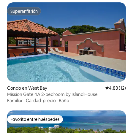
Superanfitrión
Superanfitrión
Condo en West Bay
Calificación 
4.83 (12)
Mission Gate 4A 2-bedroom by Island House
Familiar
·
Calidad-precio
·
Baño
Favorito entre huéspedes
Favorito entre huéspedes