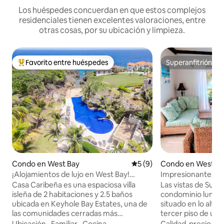
Los huéspedes concuerdan en que estos complejos
residenciales tienen excelentes valoraciones, entre
otras cosas, por su ubicación y limpieza.
Favorito entre huéspedes
Superanfitrión
Favorito entre huéspedes preferido
Superanfitrión
Condo en West Bay
Calificación promedio: 5 de
5 (9)
Condo en West E
¡Alojamientos de lujo en West Bay!
Impresionantes vis
¡Hermosa piscina!
Casa Caribeña es una espaciosa villa
Las vistas de Suns
isleña de 2 habitaciones y 2.5 baños
condominio lumino
ubicada en Keyhole Bay Estates, una de
situado en lo alto d
las comunidades cerradas más
tercer piso de una
exclusivas de West Bay en la isla de
segura en West En
Ubicación
·
Familiar
·
Cocina
Calidad-precio
·
Ub