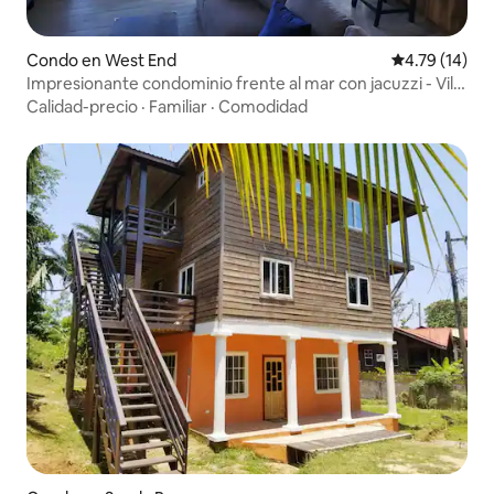
Condo en West End
Calificación 
4.79 (14)
Impresionante condominio frente al mar con jacuzzi - Villa
Delfín
Calidad-precio
·
Familiar
·
Comodidad