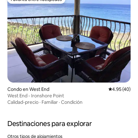
Favorito entre huéspedes
Condo en West End
Calificación 
4.95 (40)
West End - Ironshore Point
Calidad-precio
·
Familiar
·
Condición
Destinaciones para explorar
Otros tipos de alojamientos