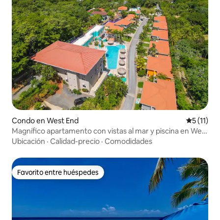
Condo en West End
Calificaci
5 (11)
Magnífico apartamento con vistas al mar y piscina en West
End
Ubicación
·
Calidad-precio
·
Comodidades
Favorito entre huéspedes
Favorito entre huéspedes