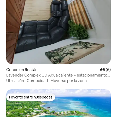
Condo en Roatán
Calificac
5 (6)
Lavender Complex CD Agua caliente + estacionamiento +
wifi
Ubicación
·
Comodidad
·
Moverse por la zona
Favorito entre huéspedes
Favorito entre huéspedes