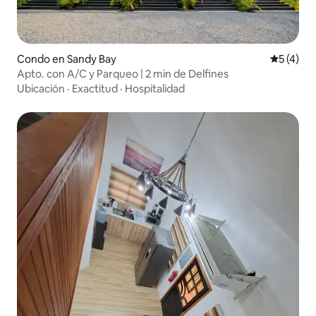
Condo en Sandy Bay
Calificac
5 (4)
Apto. con A/C y Parqueo | 2 min de Delfines
Ubicación
·
Exactitud
·
Hospitalidad