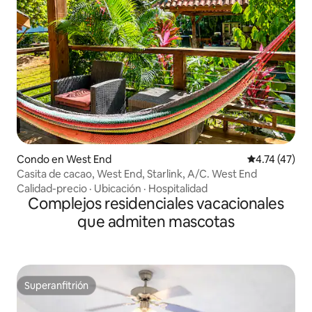
Condo en West End
Calificación 
4.74 (47)
Casita de cacao, West End, Starlink, A/C. West End
Calidad-precio
·
Ubicación
·
Hospitalidad
Complejos residenciales vacacionales
que admiten mascotas
Superanfitrión
Superanfitrión