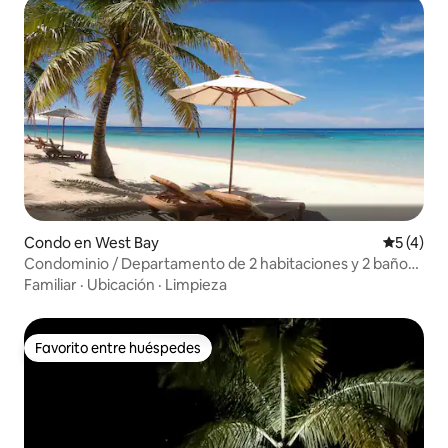
Condo en West Bay
Calificac
5 (4)
Condominio / Departamento de 2 habitaciones y 2 baños /
Complejo turístico - Infinity Bay
Familiar
·
Ubicación
·
Limpieza
Favorito entre huéspedes
Favorito entre huéspedes