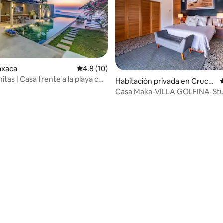
Oaxaca
Calificación promedio: 4.8 de 5, 10 reseñas
4.8 (10)
initas | Casa frente a la playa con
Habitación privada en Cruce
C
inita
cita
Casa Maka-VILLA GOLFINA-St
Oceanfront Villa
dio: 5 de 5, 3 reseñas