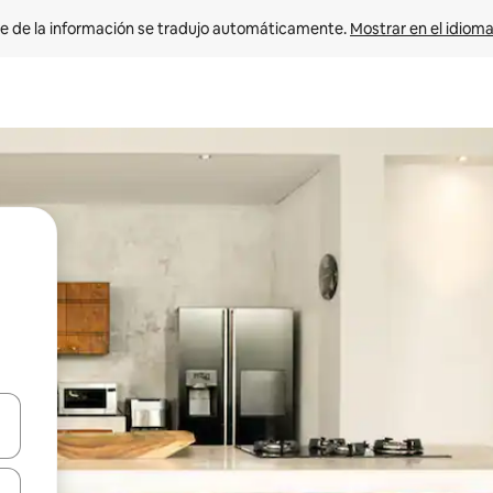
e de la información se tradujo automáticamente. 
Mostrar en el idioma
n las teclas de flecha hacia arriba y hacia abajo o explora con el tact