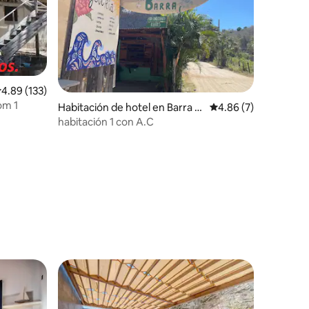
alificación promedio: 4.89 de 5, 133 reseñas
4.89 (133)
om 1
Habitación de hotel en Barra d
Calificación promedio
4.86 (7)
e la Cruz
habitación 1 con A.C