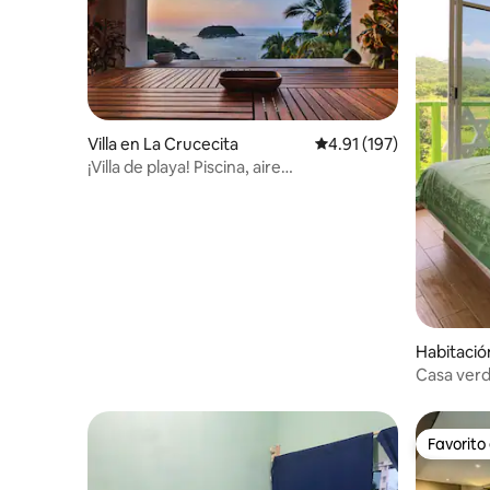
Villa en La Crucecita
Calificación promedio: 
4.91 (197)
¡Villa de playa! Piscina, aire
acondicionado, solárium, ¡las mejores
vistas! ¡12 personas!
Habitació
e la Cruz
Casa ver
Favorito
Favorito