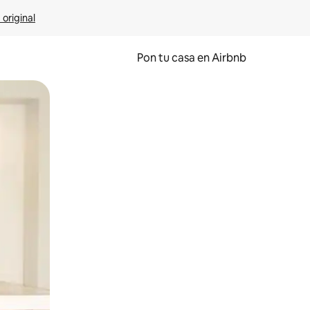
 original
Pon tu casa en Airbnb
o o desliza el dedo.