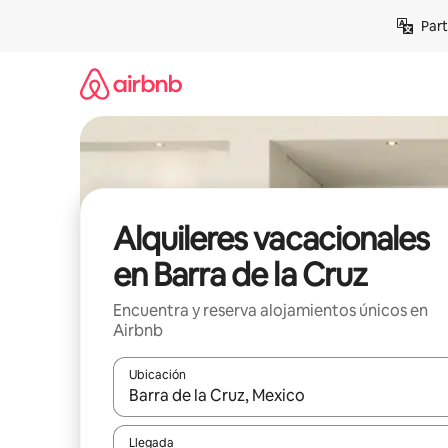
Omite
Part
el
contenido
Alquileres vacacionales
en Barra de la Cruz
Encuentra y reserva alojamientos únicos en
Airbnb
Ubicación
Cuando los resultados estén disponibles, navega co
Llegada