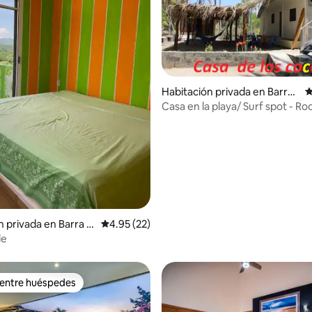
4.91 de 5, 197 reseñas
Habitación privada en Barra
C
de la Cruz
Casa en la playa/ Surf spot - Ro
n privada en Barra d
Calificación promedio: 4.95 de 5, 22 reseñas
4.95 (22)
de
 entre huéspedes
 entre huéspedes