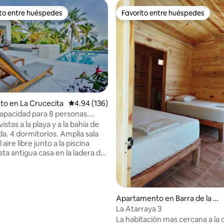
ito entre huéspedes
Favorito entre huéspedes
 entre huéspedes preferido
Favorito entre huéspedes
dio: 5 de 5, 7 reseñas
to en La Crucecita
Calificación promedio: 4.94 de 5, 136 reseñas
4.94 (136)
 capacidad para 8 personas.
a playa. Piscina,
istas a la playa y a la bahía de
miento y wifi
a. 4 dormitorios. Amplia sala
 aire libre junto a la piscina
sta antigua casa en la ladera de
a se encuentra entre un
entorno paradisíaco,
e y tranquilo. Cocina
mente equipada, internet de
Apartamento en Barra de la Cr
ca y wifi, aparcamiento privado
uz
La Atarraya 3
ealiza una caminata de 5
La habitación mas cercana a la o
asta la pequeña playa privada