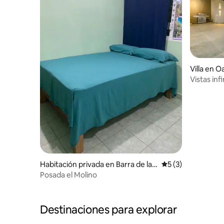
Villa en 
Vistas inf
piscina inf
Habitación privada en Barra de la
Calificación prome
5 (3)
Cruz
Posada el Molino
Destinaciones para explorar