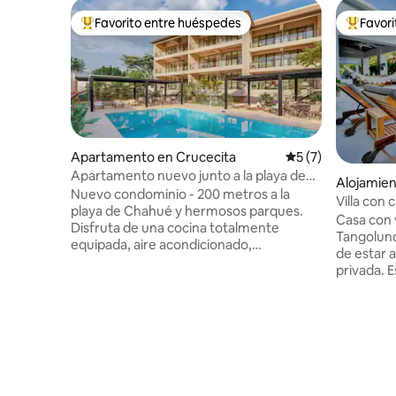
Favorito entre huéspedes
Favor
Favorito entre huéspedes preferido
Favorito
Apartamento en Crucecita
Calificación prome
5 (7)
Apartamento nuevo junto a la playa de
Alojamien
Chahué
Nuevo condominio - 200 metros a la
Villa con
playa de Chahué y hermosos parques.
Acceso a l
Casa con v
Disfruta de una cocina totalmente
estaciona
Tangolund
equipada, aire acondicionado,
de estar al
ventiladores de techo, wifi Starlink, TV
privada. E
inteligente y un gran balcón privado con
una colin
vistas abiertas. Ubicado en un complejo
increíble 
tranquilo y seguro con aparcamiento. A
exuberant
poca distancia de restaurantes,
completa
cafeterías, tiendas y servicios. Ideal para
fibra ópti
viajeros adultos y estancias largas.
seguro. R
Comodidad, calma y conveniencia en el
minutos h
soleado Huatulco. Tenga en cuenta que