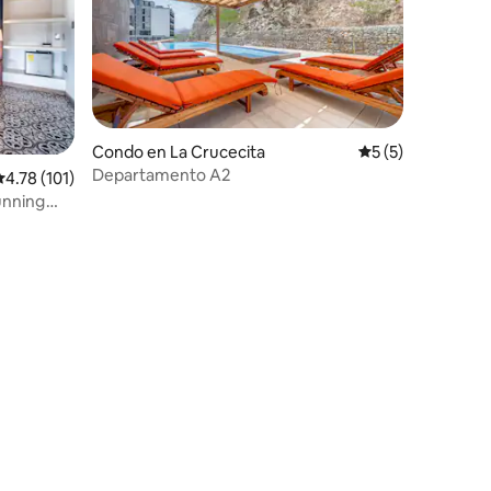
Condo en La Crucecita
Calificación prom
5 (5)
Departamento A2
alificación promedio: 4.78 de 5, 101 reseñas
4.78 (101)
unning