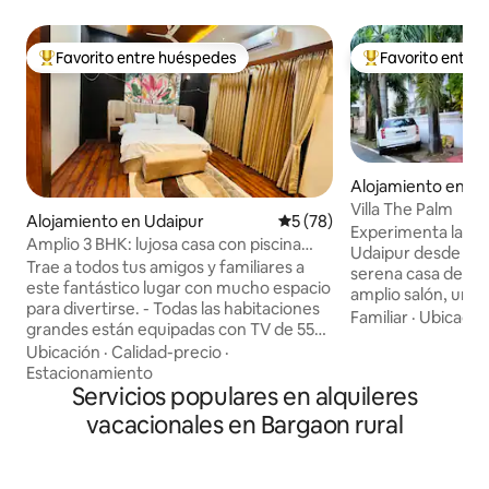
Favorito entre huéspedes
Favorito entre
Favorito entre huéspedes preferido
Favorito entre hu
Alojamiento en Ud
Villa The Palm
Alojamiento en Udaipur
Calificación promedio: 5 de 
5 (78)
Experimenta la en
Amplio 3 BHK: lujosa casa con piscina
Udaipur desde la 
privada
Trae a todos tus amigos y familiares a
serena casa de do
este fantástico lugar con mucho espacio
amplio salón, una 
para divertirse. - Todas las habitaciones
tres baños. ¡Disfruta de la hospitalidad
Familiar
·
Ubicació
grandes están equipadas con TV de 55
de Rajastán en su
pulgadas. - Interiores amplios, limpios y
Ubicación
·
Calidad-precio
·
nuestra divertida y 
con un mobiliario de gran belleza - Una
Estacionamiento
Lugares turísticos
habitación con piscina privada de 225
Servicios populares en alquileres
Sagar, Saheliyon ki
pies cuadrados - Wifi rápido y TV
Moti Magri y el t
vacacionales en Bargaon rural
inteligente. - Cocina totalmente
en un radio de 5 km. Ya sea que bus
equipada - Todos los artículos básicos -
una escapada romá
Agua caliente y aire acondicionado 24/7
familiar, nuestra 