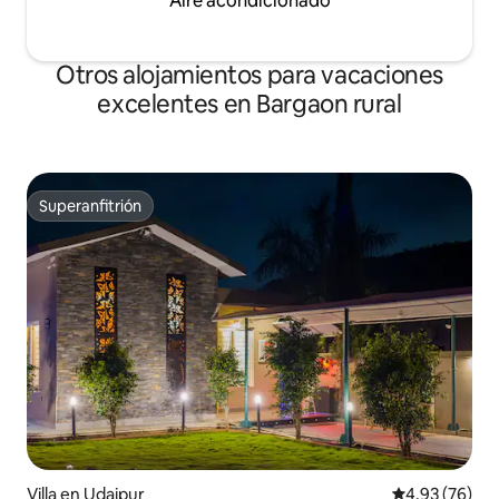
Aire acondicionado
Otros alojamientos para vacaciones
excelentes en Bargaon rural
Superanfitrión
Superanfitrión
Villa en Udaipur
Calificación p
4.93 (76)