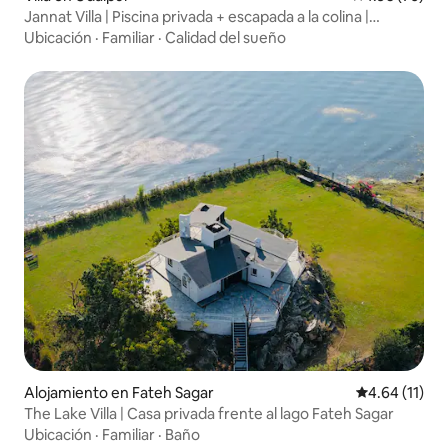
Jannat Villa | Piscina privada + escapada a la colina |
Udaipur
Ubicación
·
Familiar
·
Calidad del sueño
Alojamiento en Fateh Sagar
Calificación 
4.64 (11)
The Lake Villa | Casa privada frente al lago Fateh Sagar
Ubicación
·
Familiar
·
Baño