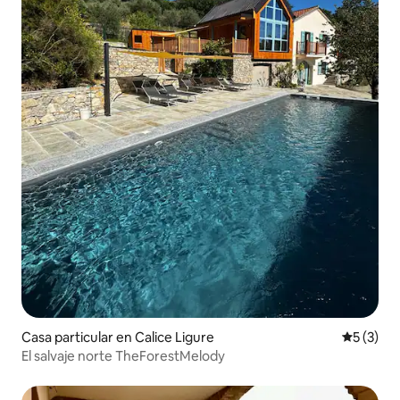
Casa particular en Calice Ligure
Calificac
5 (3)
El salvaje norte TheForestMelody