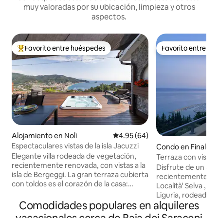
muy valoradas por su ubicación, limpieza y otros
aspectos.
Favorito entre huéspedes
Favorito entre h
Favorito entre huéspedes preferido
Favorito entre h
Alojamiento en Noli
Calificación promedio: 4.95 de 
4.95 (64)
Espectaculares vistas de la isla Jacuzzi
Condo en Finale L
Elegante villa rodeada de vegetación,
Terraza con vista
recientemente renovada, con vistas a la
Disfrute de un ac
isla de Bergeggi. La gran terraza cubierta
recientemente re
con toldos es el corazón de la casa:
Località' Selva , un antiguo pueblo de
jacuzzi incorporado, parrilla, cocina al
Liguria, rodeado 
aire libre, máquina de hielo, ducha
Comodidades populares en alquileres
mediterráneos y olivos. Se encuentra a
caliente al aire libre y zona de descanso
unos 3 Km del cent