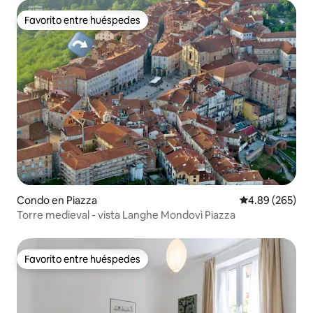
Favorito entre huéspedes
Favorito entre huéspedes
Condo en Piazza
Calificación pr
4.89 (265)
Torre medieval - vista Langhe Mondovì Piazza
Favorito entre huéspedes
Favorito entre huéspedes