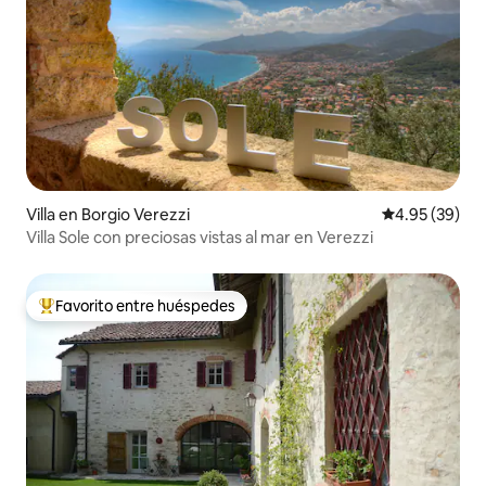
Villa en Borgio Verezzi
Calificación p
4.95 (39)
Villa Sole con preciosas vistas al mar en Verezzi
Favorito entre huéspedes
Favorito entre huéspedes preferido