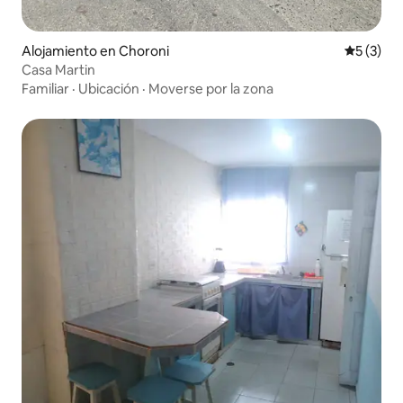
Alojamiento en Choroni
Calificac
5 (3)
Casa Martin
Familiar
·
Ubicación
·
Moverse por la zona