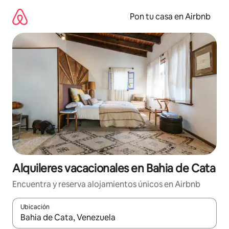
Omite
el
Pon tu casa en Airbnb
contenido
Alquileres vacacionales en Bahia de Cata
Encuentra y reserva alojamientos únicos en Airbnb
Ubicación
Cuando los resultados estén disponibles, navega con las teclas d