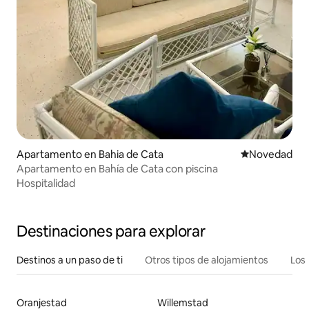
Apartamento en Bahia de Cata
Lugar para ho
Novedad
Apartamento en Bahía de Cata con piscina
Hospitalidad
Destinaciones para explorar
Destinos a un paso de ti
Otros tipos de alojamientos
Los 
Oranjestad
Willemstad