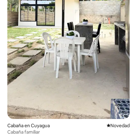
Cabaña en Cuyagua
Lugar para ho
Novedad
Cabaña familiar