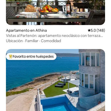
Apartamento en Athina
Calificación 
5.0 (148)
Vistas al Partenón: apartamento neoclásico con terraza
en la Acrópolis
Ubicación
·
Familiar
·
Comodidad
Favorito entre huéspedes
Favorito entre huéspedes preferido