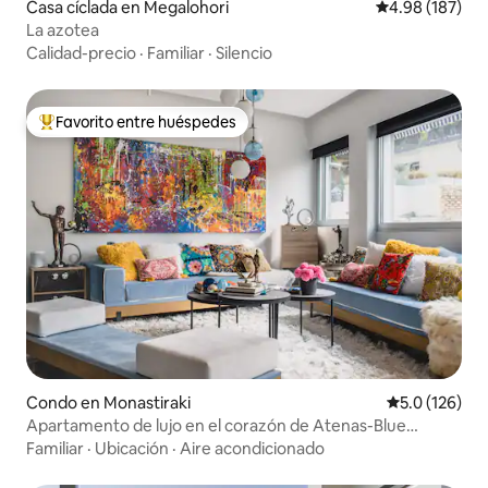
Casa cíclada en Megalohori
Calificación pr
4.98 (187)
La azotea
Calidad-precio
·
Familiar
·
Silencio
Favorito entre huéspedes
Favorito entre huéspedes preferido
Condo en Monastiraki
Calificación 
5.0 (126)
Apartamento de lujo en el corazón de Atenas-Blue
Graphite
Familiar
·
Ubicación
·
Aire acondicionado