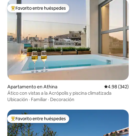
Favorito entre huéspedes
Favorito entre huéspedes preferido
Apartamento en Athina
Calificación pr
4.98 (342)
Ático con vistas a la Acrópolis y piscina climatizada
Ubicación
·
Familiar
·
Decoración
Favorito entre huéspedes
Favorito entre huéspedes preferido