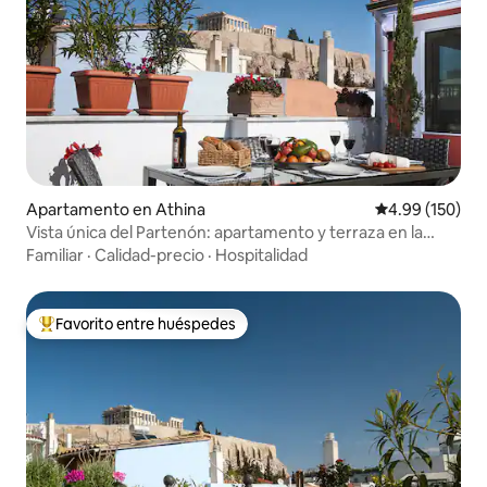
Apartamento en Athina
Calificación pr
4.99 (150)
Vista única del Partenón: apartamento y terraza en la
Acrópolis
Familiar
·
Calidad-precio
·
Hospitalidad
Favorito entre huéspedes
Favorito entre huéspedes preferido