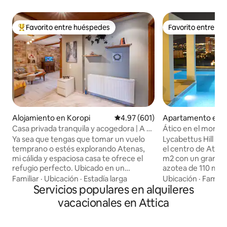
Favorito entre huéspedes
Favorito entre h
Favorito entre huéspedes preferido
Favorito entre h
Alojamiento en Koropi
Calificación promedio: 4.97 de 5
4.97 (601)
Apartamento en 
oi
Casa privada tranquila y acogedora | A 10
Ático en el monte 
minutos del aeropuerto
azotea
Ya sea que tengas que tomar un vuelo
Lycabettus Hill Pe
temprano o estés explorando Atenas,
el centro de Atenas. Es un ático d
mi cálida y espaciosa casa te ofrece el
m2 con un gran ja
refugio perfecto. Ubicado en un
azotea de 110 m2 y
vecindario tranquilo, puedes relajarte
conectado internam
Familiar
·
Ubicación
·
Estadía larga
Ubicación
·
Familia
por completo mientras te mantienes
Servicios populares en alquileres
ático está en perf
conectado con todo. A 10 minutos en
diseño excelente. 
vacacionales en Attica
auto del aeropuerto de Atenas y a 5
ciudad, no en una 
minutos de la estación de metro, lo que
sino en la tranquili
le permite acceder al centro de Atenas y
Lycabettus, frente