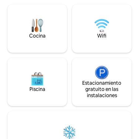
más allá. Equipado con todas las
vistas panorámicas
comodidades para una estadía cómoda y
Te encantará la vist
sin estrés. Ideal para viajeros, familias y
privacidad, la abun
asistentes a la exposición que buscan
de la colina, la paz
comodidad sin sacrificar la paz y la
centro.
tranquilidad
Cocina
Wifi
Estacionamiento
Piscina
gratuito en las
instalaciones