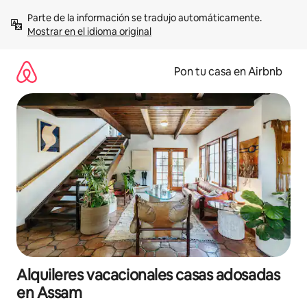
Omite
Parte de la información se tradujo automáticamente. 
el
Mostrar en el idioma original
contenido
Pon tu casa en Airbnb
Alquileres vacacionales casas adosadas
en Assam