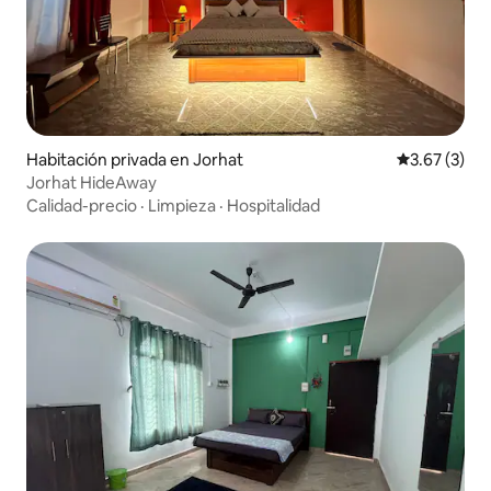
Habitación privada en Jorhat
Calificación
3.67 (3)
Jorhat HideAway
Calidad-precio
·
Limpieza
·
Hospitalidad