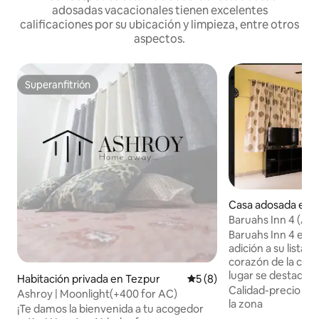
adosadas vacacionales tienen excelentes
calificaciones por su ubicación y limpieza, entre otros
aspectos.
Superanfitrión
Superanfitrión
Casa adosada en 
Baruahs Inn 4 (A
terraza)
Baruahs Inn 4 es el
adición a su lista d
corazón de la ciu
lugar se destaque
Habitación privada en Tezpur
Calificación promedio: 5 de
5 (8)
una terraza priva
Calidad-precio
·
Ub
Ashroy | Moonlight(+400 for AC)
barbacoa y relajar
la zona
¡Te damos la bienvenida a tu acogedor
seres queridos o un