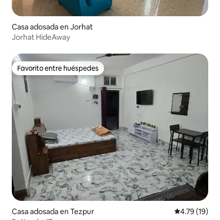
Casa adosada en Jorhat
Jorhat HideAway
Favorito entre huéspedes
Favorito entre huéspedes
Casa adosada en Tezpur
Calificación 
4.79 (19)