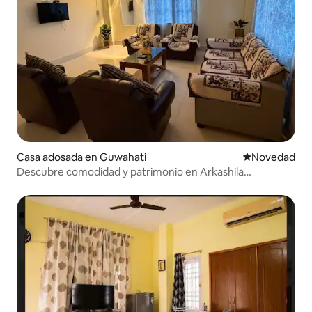
Casa adosada en Guwahati
Lugar para ho
Novedad
Descubre comodidad y patrimonio en Arkashila
Homestay