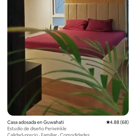
Casa adosada en Guwahati
Calificación p
4.88 (68)
Estudio de diseño Periwinkle
Calidad-precio
·
Familiar
·
Comodidades