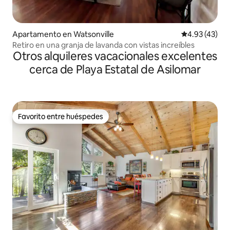
Apartamento en Watsonville
Calificación 
4.93 (43)
Retiro en una granja de lavanda con vistas increíbles
Otros alquileres vacacionales excelentes
cerca de Playa Estatal de Asilomar
Favorito entre huéspedes
Favorito entre huéspedes