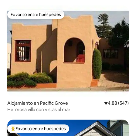
Favorito entre huéspedes
Favorito entre huéspedes
Alojamiento en Pacific Grove
Calificación pr
4.88 (547)
Hermosa villa con vistas al mar
Favorito entre huéspedes
Favorito entre huéspedes preferido