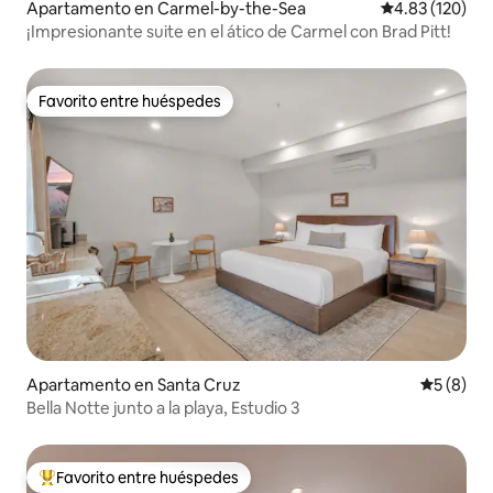
Apartamento en Carmel-by-the-Sea
Calificación p
4.83 (120)
¡Impresionante suite en el ático de Carmel con Brad Pitt!
Favorito entre huéspedes
Favorito entre huéspedes
Apartamento en Santa Cruz
Calificac
5 (8)
Bella Notte junto a la playa, Estudio 3
Favorito entre huéspedes
Favorito entre huéspedes preferido