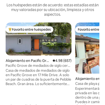
Los huéspedes están de acuerdo: estas estadías están
muy valoradas por su ubicación, limpieza y otros
aspectos.
Favorito entre huéspedes
Favorito entre h
Favorito entre huéspedes preferido
Favorito entre h
Alojamiento en Pacific Grov
Calificación promedio: 4.98 de 5
4.98 (657)
e
Pacific Grove de mediados de siglo cerca
de la playa
Casa de mediados de mediados de siglo
en Pacific Grove en 17 Mile Drive. A solo
Alojamiento en De
un par de cuadras de la puerta de Pebble
orest
Casa de playa priv
Beach. Gran área. Lo suficientemente
árbol
cerca como para caminar a restaurantes
Experimentarás un
y tiendas de la ciudad, Asilomar State
privada en las cop
Beach y otros sitios, todo a pocos
dentro de una pro
minutos de nuestra casa. Patio privado
Puedes ir caminan