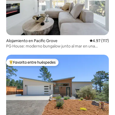
Alojamiento en Pacific Grove
Calificación p
4.97 (117)
PG House: moderno bungalow junto al mar en una
ubicación increíble
Favorito entre huéspedes
Favorito entre huéspedes preferido