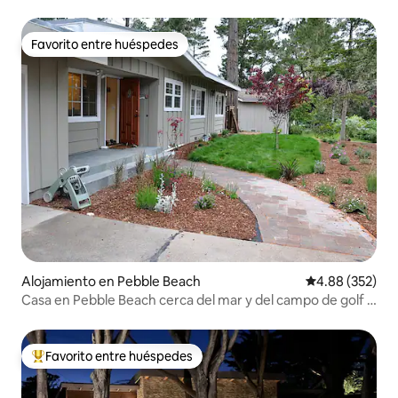
Favorito entre huéspedes
Favorito entre huéspedes
Alojamiento en Pebble Beach
Calificación pr
4.88 (352)
Casa en Pebble Beach cerca del mar y del campo de golf a
17 millas
Favorito entre huéspedes
Favorito entre huéspedes preferido