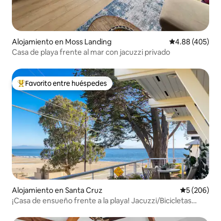
Alojamiento en Moss Landing
Calificación pr
4.88 (405)
Casa de playa frente al mar con jacuzzi privado
Favorito entre huéspedes
Favorito entre huéspedes preferido
Alojamiento en Santa Cruz
Calificación
5 (206)
¡Casa de ensueño frente a la playa! Jacuzzi/Bicicletas
eléctricas/Tablas de surf