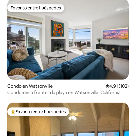
Favorito entre huéspedes
Favorito entre huéspedes
Condo en Watsonville
Calificación p
4.91 (102)
Condominio frente a la playa en Watsonville, California
Favorito entre huéspedes
Favorito entre huéspedes preferido