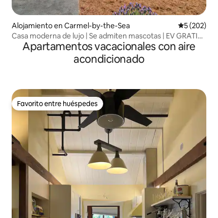
Alojamiento en Carmel-by-the-Sea
Calificación
5 (202)
Casa moderna de lujo | Se admiten mascotas | EV GRATIS |
Apartamentos vacacionales con aire
8 estacionamientos
acondicionado
Favorito entre huéspedes
Favorito entre huéspedes