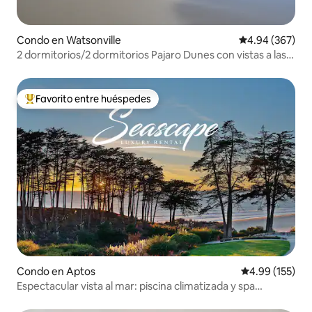
Condo en Watsonville
Calificación pr
4.94 (367)
2 dormitorios/2 dormitorios Pajaro Dunes con vistas a las
dunas y al mar
Favorito entre huéspedes
Favorito entre huéspedes preferido
Condo en Aptos
Calificación p
4.99 (155)
Espectacular vista al mar: piscina climatizada y spa
Seascape