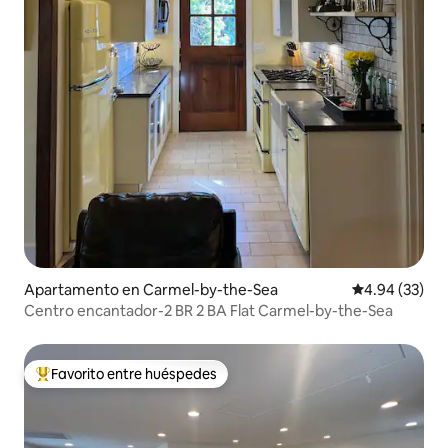
Apartamento en Carmel-by-the-Sea
Calificación p
4.94 (33)
Centro encantador-2 BR 2 BA Flat Carmel-by-the-Sea
Favorito entre huéspedes
Favorito entre huéspedes preferido