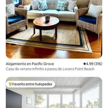
Alojamiento en Pacific Grove
Calificación pr
4.99 (316)
Casa de verano infinito a pasos de Lovers Point Beach
Favorito entre huéspedes
Favorito entre huéspedes preferido