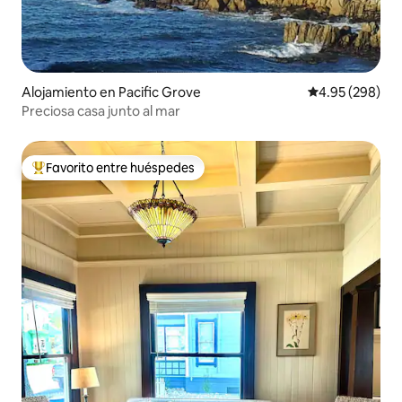
Alojamiento en Pacific Grove
Calificación pr
4.95 (298)
Preciosa casa junto al mar
Favorito entre huéspedes
Favorito entre huéspedes preferido