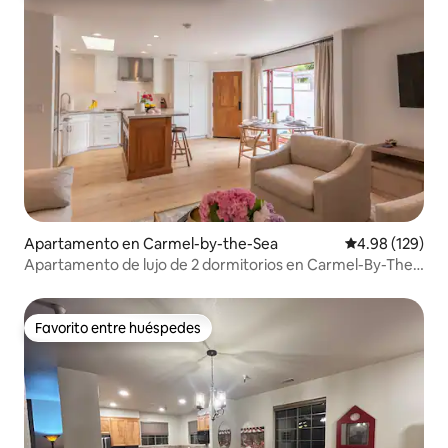
Apartamento en Carmel-by-the-Sea
Calificación pr
4.98 (129)
Apartamento de lujo de 2 dormitorios en Carmel-By-The-
Sea
Favorito entre huéspedes
Favorito entre huéspedes