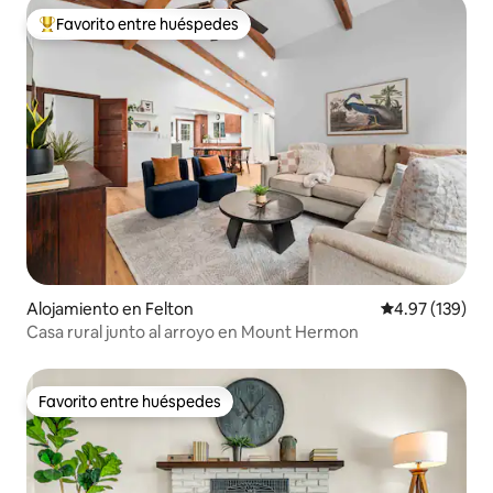
Favorito entre huéspedes
Favorito entre huéspedes preferido
Alojamiento en Felton
Calificación p
4.97 (139)
Casa rural junto al arroyo en Mount Hermon
Favorito entre huéspedes
Favorito entre huéspedes