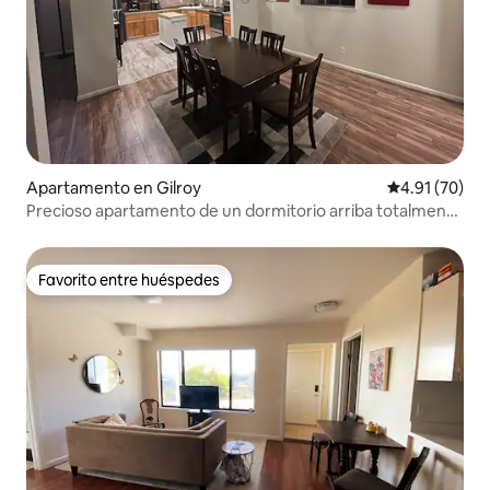
Apartamento en Gilroy
Calificación 
4.91 (70)
Precioso apartamento de un dormitorio arriba totalmente
amueblado.
Favorito entre huéspedes
Favorito entre huéspedes