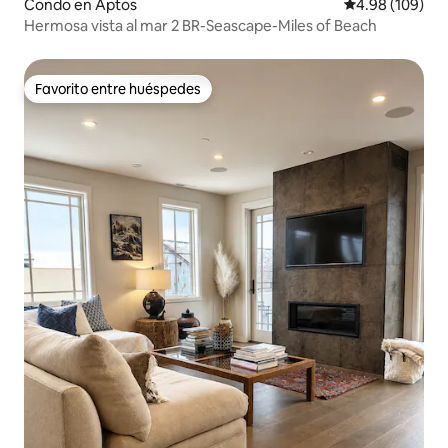
Condo en Aptos
Calificación pr
4.98 (109)
Hermosa vista al mar 2 BR-Seascape-Miles of Beach
Favorito entre huéspedes
Favorito entre huéspedes