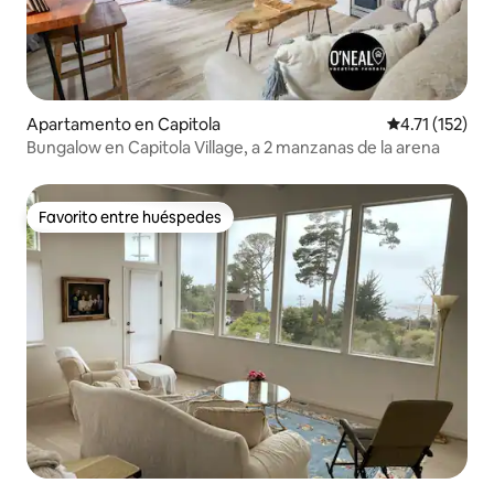
Apartamento en Capitola
Calificación p
4.71 (152)
Bungalow en Capitola Village, a 2 manzanas de la arena
Favorito entre huéspedes
Favorito entre huéspedes