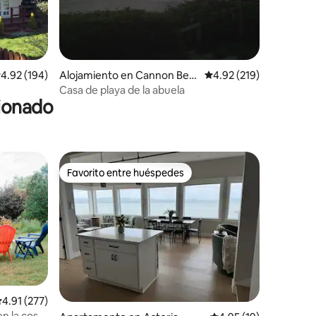
alificación promedio: 4.92 de 5, 194 reseñas
4.92 (194)
Alojamiento en Cannon Bea
Calificación promedio: 
4.92 (219)
ch
Casa de playa de la abuela
cionado
Favorito entre huéspedes
rido
Favorito entre huéspedes
alificación promedio: 4.91 de 5, 277 reseñas
4.91 (277)
n la costa