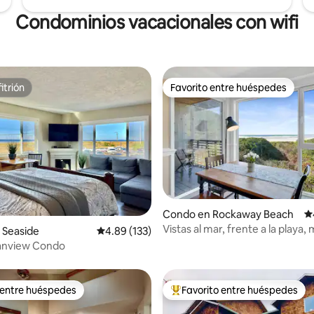
Condominios vacacionales con wifi
itrión
Favorito entre huéspedes
itrión
Favorito entre huéspedes
4.97 de 5, 176 reseñas
Condo en Rockaway Beach
Ca
Vistas al mar, frente a la playa
 Seaside
Calificación promedio: 4.89 de 5, 133 reseñas
4.89 (133)
baños en suite
anview Condo
 entre huéspedes
Favorito entre huéspedes
 entre huéspedes
Favorito entre huéspedes prefe