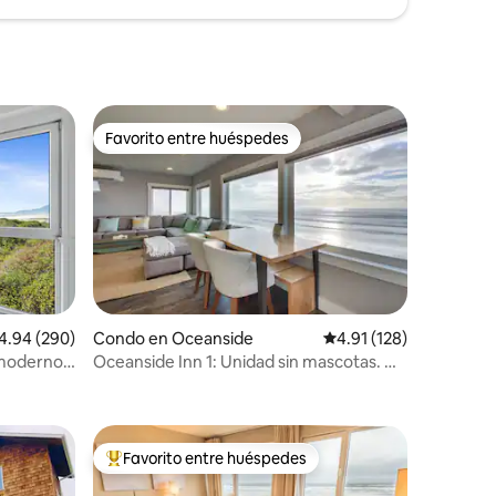
Favorito entre huéspedes
Favorito entre huéspedes
lificación promedio: 4.94 de 5, 290 reseñas
4.94 (290)
Condo en Oceanside
Calificación promedio: 
4.91 (128)
, moderno,
Oceanside Inn 1: Unidad sin mascotas. No
se permiten mascotas.
Favorito entre huéspedes
rido
Favorito entre huéspedes preferido