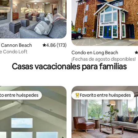
4.96 de 5, 140 reseñas
 Cannon Beach
Calificación promedio: 4.86 de 5, 173 reseñas
4.86 (173)
e Condo Loft
Condo en Long Beach
C
¡Fechas de agosto disponibles!
Casas vacacionales para familias
ito entre huéspedes
Favorito entre huéspedes
 entre huéspedes preferido
Favorito entre huéspedes prefe