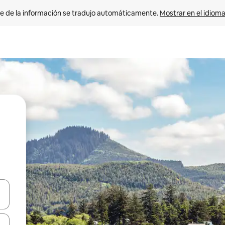
e de la información se tradujo automáticamente. 
Mostrar en el idioma
n las teclas de flecha hacia arriba y hacia abajo o explora con el tact