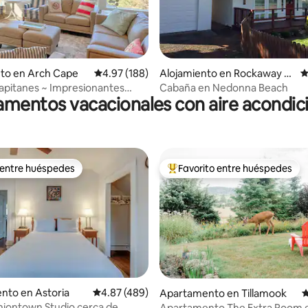
81 de 5, 1,058 reseñas
nto en Arch Cape
Calificación promedio: 4.97 de 5, 188 reseñas
4.97 (188)
Alojamiento en Rockaway B
C
each
apitanes ~ Impresionantes
Cabaña en Nedonna Beach
mentos vacacionales con aire acondi
 minutos a pie de la playa
 entre huéspedes
Favorito entre huéspedes
 entre huéspedes
Favorito entre huéspedes prefe
nto en Astoria
Calificación promedio: 4.87 de 5, 489 reseñas
4.87 (489)
Apartamento en Tillamook
C
niontown Studio cerca de
Apartamento The Extra Room e