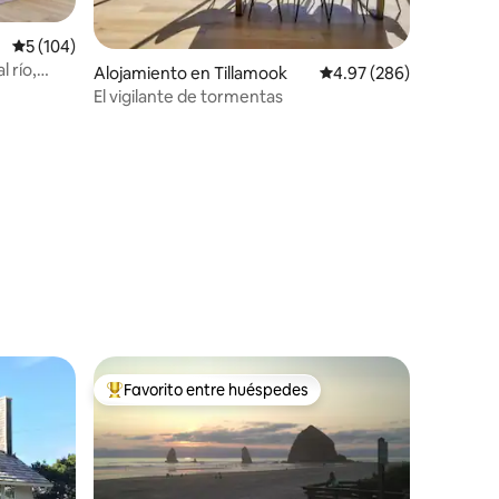
Calificación promedio: 5 de 5, 104 reseñas
5 (104)
 río,
Alojamiento en Tillamook
Calificación promedio: 
4.97 (286)
El vigilante de tormentas
Favorito entre huéspedes
rido
Favorito entre huéspedes preferido