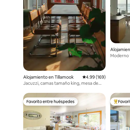
Alojamie
each
Moderno f
Chimene
Alojamiento en Tillamook
Calificación promedio: 
4.99 (169)
Jacuzzi, camas tamaño king, mesa de
billar, tejo, EV
Favorito entre huéspedes
Favor
Favorito entre huéspedes
Favorito