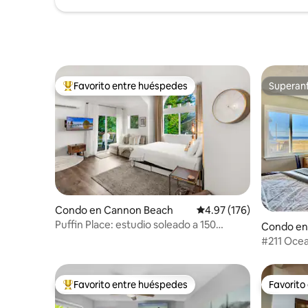
Favorito entre huéspedes
Superanf
Favorito entre huéspedes preferido
Superanf
Condo en Cannon Beach
Calificación promedio: 
4.97 (176)
Puffin Place: estudio soleado a 150
Condo en
metros de la playa con aire
#211 Oce
acondicionado.
Favorito entre huéspedes
Favorito
Favorito entre huéspedes preferido
Favorito