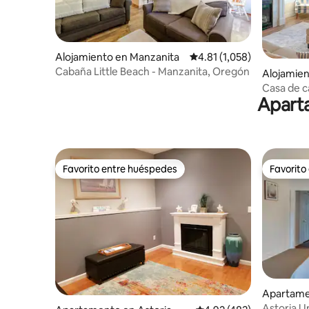
Alojamiento en Manzanita
Calificación promedio: 4.
4.81 (1,058)
Cabaña Little Beach - Manzanita, Oregón
Alojamie
Casa de c
Aparta
vistas a 2
Favorito entre huéspedes
Favorito
Favorito entre huéspedes
Favorito
Apartame
Astoria U