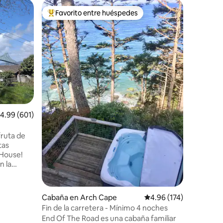
Cabaña e
Favorito entre huéspedes
Favor
rido
Favorito entre huéspedes preferido
Favorit
Surfline 
Nuestra c
pequeña,
vistas a 
costeros
el espaci
tiendas y
mejores l
norte de 
mañanas 
alificación promedio: 4.99 de 5, 601 reseñas
4.99 (601)
aventúrat
puestas d
nuestra g
fruta de
delanter
tas
juegos, a
 House!
es probab
n la
, esta
Cabaña en Arch Cape
Calificación promedio: 
4.96 (174)
ro de
Fin de la carretera - Mínimo 4 noches
uto de
End Of The Road es una cabaña familiar
es