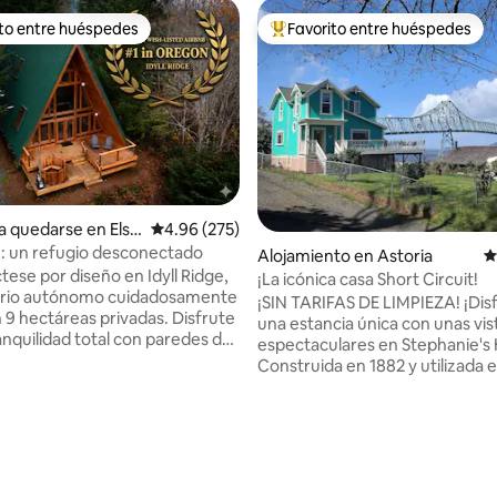
ito entre huéspedes
Favorito entre huéspedes
 entre huéspedes preferido
Favorito entre huéspedes prefe
a quedarse en Elsi
Calificación promedio: 4.96 de 5, 275 reseñas
4.96 (275)
ge: un refugio desconectado
4.96 de 5, 407 reseñas
Alojamiento en Astoria
C
ese por diseño en Idyll Ridge,
¡La icónica casa Short Circuit!
ario autónomo cuidadosamente
¡SIN TARIFAS DE LIMPIEZA! ¡Dis
 9 hectáreas privadas. Disfrute
una estancia única con unas vis
anquilidad total con paredes de
espectaculares en Stephanie's
ansparente, una enorme bañera
Construida en 1882 y utilizada e
asaje a leña y senderos
película de 1986 “Cortocircuito”
en el bosque. Cambiamos el wifi
granja victoriana tiene todas las
ranquilidad absoluta, pero
comodidades modernas. Los huéspedes
os el lujo: una cocina
están a pocos minutos del cent
al, un loft con bañera para dos
Astoria y a poca distancia en a
y un generador de respaldo
nuestras numerosas atraccion