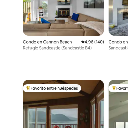
Condo en Cannon Beach
Calificación promedio: 
4.96 (140)
Condo en
Refugio Sandcastle (Sandcastle B4)
Sandcastl
Favorito entre huéspedes
Favor
Favorito entre huéspedes preferido
Favorito