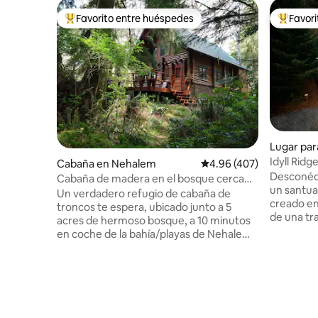
Favorito entre huéspedes
Favor
Favorito entre huéspedes preferido
Favorito
Lugar par
e
Idyll Rid
Cabaña en Nehalem
Calificación promedio: 
4.96 (407)
Desconéct
Cabaña de madera en el bosque cerca
un santu
del río/bahía/mar
Un verdadero refugio de cabaña de
creado en
troncos te espera, ubicado junto a 5
de una tr
acres de hermoso bosque, a 10 minutos
vidrio tr
en coche de la bahía/playas de Nehalem,
de hidrom
a minutos del río. Rústico y acogedor, con
privados 
comodidades modernas para una
por una t
estancia cómoda y relajante. ¡Disfruta de
conservam
un baño en nuestro spa Cadillac con
profesion
todas las campanas y silbatos! ¡Cuarenta
personas 
chorros! Prepara un festín en la cocina