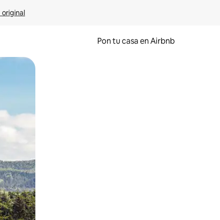
 original
Pon tu casa en Airbnb
o o desliza el dedo.