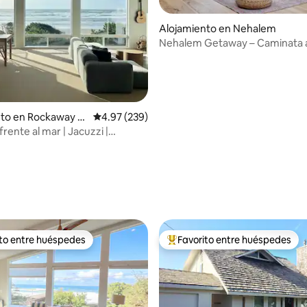
Alojamiento en Nehalem
Nehalem Getaway – Caminata al
cerca del océano
nto en Rockaway B
Calificación promedio: 4.97 de 5, 239 reseñas
4.97 (239)
rente al mar | Jacuzzi |
a
4.99 de 5, 169 reseñas
ito entre huéspedes
Favorito entre huéspedes
 entre huéspedes preferido
Favorito entre huéspedes prefe