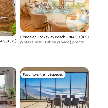
Condo en Rockaway Beach
Calificación promedio: 
4.99 (189)
alificación promedio: 4.95 de 5, 373 reseñas
4.95 (373)
¡Vistas al mar! | Balcón privado | ¡Frente a
la playa!
Favorito entre huéspedes
rido
Favorito entre huéspedes