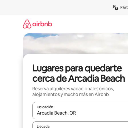
Omite
Part
el
contenido
Lugares para quedarte
cerca de Arcadia Beach
Reserva alquileres vacacionales únicos,
alojamientos y mucho más en Airbnb
Ubicación
Cuando los resultados estén disponibles, navega co
Llegada