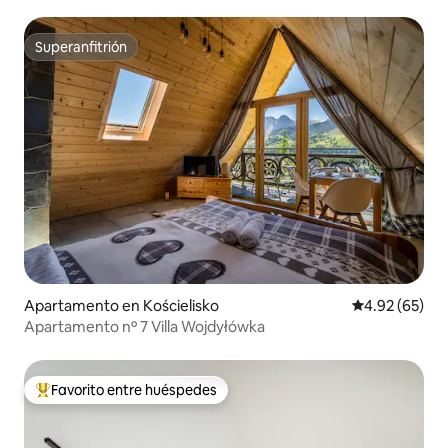
Superanfitrión
Superanfitrión
Apartamento en Kościelisko
Calificación p
4.92 (65)
Apartamento nº 7 Villa Wojdyłówka
Favorito entre huéspedes
Favorito entre huéspedes preferido