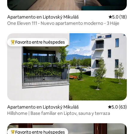
Apartamento en Liptovský Mikuláš
Calificación
5.0 (18)
One Eleven 111 - Nuevo apartamento moderno - 3 Háje
Favorito entre huéspedes
Favorito entre huéspedes preferido
Apartamento en Liptovský Mikuláš
Calificación
5.0 (63)
Hillshome | Base familiar en Liptov, sauna y terraza
Favorito entre huéspedes