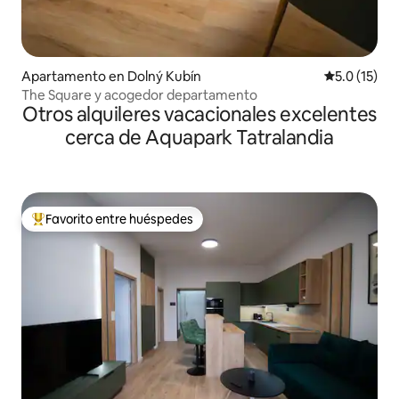
Apartamento en Dolný Kubín
Calificación
5.0 (15)
The Square y acogedor departamento
Otros alquileres vacacionales excelentes
cerca de Aquapark Tatralandia
Favorito entre huéspedes
Favorito entre huéspedes preferido