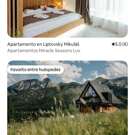
Apartamento en Liptovský Mikuláš
Calificació
5.0 (4)
Apartamentos Miracle Seasons Lux
Favorito entre huéspedes
Favorito entre huéspedes