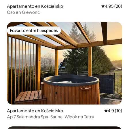
Apartamento en Kościelisko
Calificación p
4.95 (20)
Oso en Giewonć
Favorito entre huéspedes
Favorito entre huéspedes
Apartamento en Kościelisko
Calificación
4.9 (10)
Ap.7 Salamandra Spa–Sauna, Widok na Tatry