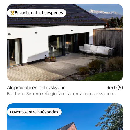
Favorito entre huéspedes
Favorito entre huéspedes preferido
Alojamiento en Liptovský Ján
Calificació
5.0 (9)
Earthen - Sereno refugio familiar en la naturaleza con
sauna
Favorito entre huéspedes
Favorito entre huéspedes