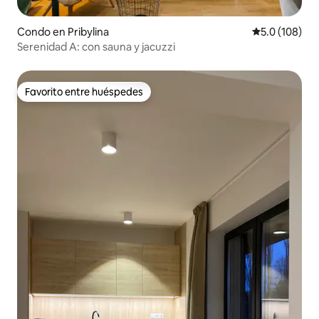
Condo en Pribylina
Calificación 
5.0 (108)
Serenidad A: con sauna y jacuzzi
Favorito entre huéspedes
Favorito entre huéspedes