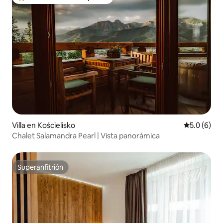
Favorito entre huéspedes preferido
Villa en Kościelisko
Calificació
5.0 (6)
Chalet Salamandra Pearl | Vista panorámica
Superanfitrión
Superanfitrión