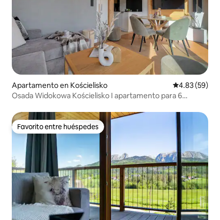
Apartamento en Kościelisko
Calificación p
4.83 (59)
Osada Widokowa Kościelisko I apartamento para 6
personas
Favorito entre huéspedes
Favorito entre huéspedes