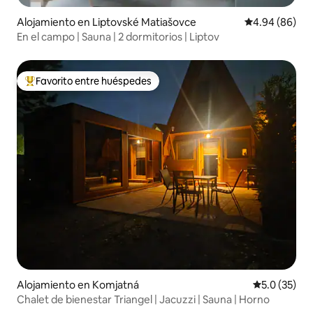
Alojamiento en Liptovské Matiašovce
Calificación p
4.94 (86)
En el campo | Sauna | 2 dormitorios | Liptov
Favorito entre huéspedes
Favorito entre huéspedes preferido
Alojamiento en Komjatná
Calificación
5.0 (35)
Chalet de bienestar Triangel | Jacuzzi | Sauna | Horno