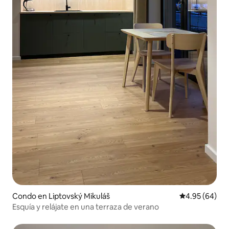
Condo en Liptovský Mikuláš
Calificación p
4.95 (64)
Esquía y relájate en una terraza de verano