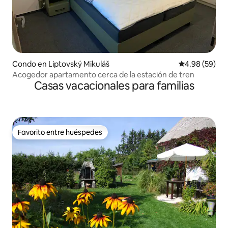
Condo en Liptovský Mikuláš
Calificación p
4.98 (59)
Acogedor apartamento cerca de la estación de tren
Casas vacacionales para familias
Favorito entre huéspedes
Favorito entre huéspedes