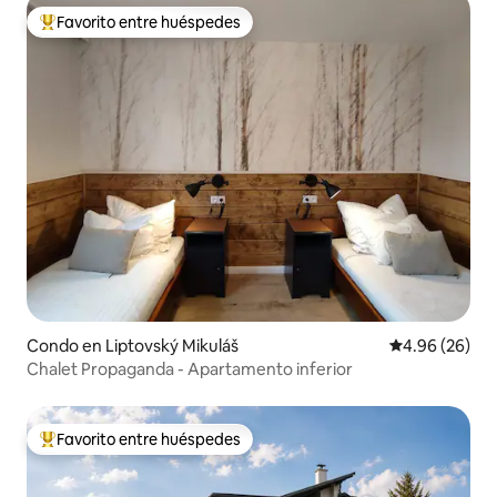
Favorito entre huéspedes
Favorito entre huéspedes preferido
Condo en Liptovský Mikuláš
Calificación p
4.96 (26)
Chalet Propaganda - Apartamento inferior
Favorito entre huéspedes
Favorito entre huéspedes preferido