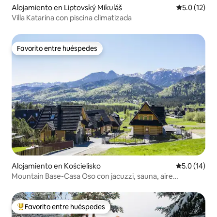
Alojamiento en Liptovský Mikuláš
Calificación
5.0 (12)
Villa Katarína con piscina climatizada
Favorito entre huéspedes
Favorito entre huéspedes
Alojamiento en Kościelisko
Calificación
5.0 (14)
Mountain Base-Casa Oso con jacuzzi, sauna, aire
acondicionado
Favorito entre huéspedes
Favorito entre huéspedes preferido