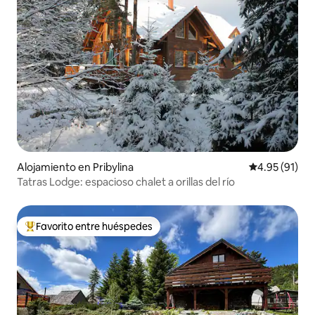
Alojamiento en Pribylina
Calificación 
4.95 (91)
Tatras Lodge: espacioso chalet a orillas del río
Favorito entre huéspedes
Favorito entre huéspedes preferido