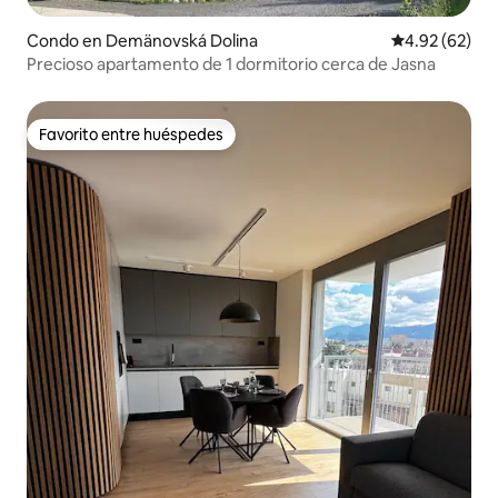
Condo en Demänovská Dolina
Calificación p
4.92 (62)
Precioso apartamento de 1 dormitorio cerca de Jasna
Favorito entre huéspedes
Favorito entre huéspedes