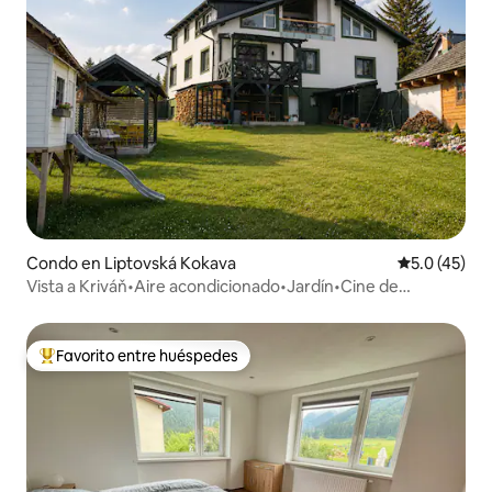
Condo en Liptovská Kokava
Calificación
5.0 (45)
Vista a Kriváň•Aire acondicionado•Jardín•Cine de
verano•Senderos directos
Favorito entre huéspedes
Favorito entre huéspedes preferido