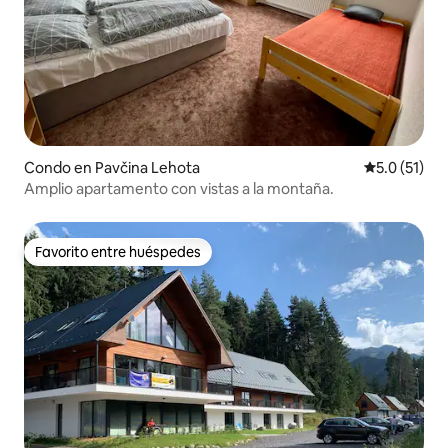
Condo en Pavčina Lehota
Calificación
5.0 (51)
Amplio apartamento con vistas a la montaña.
Favorito entre huéspedes
Favorito entre huéspedes