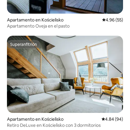
Apartamento en Kościelisko
Calificación p
4.96 (55)
Apartamento Oveja en el pasto
Superanfitrión
Superanfitrión
Apartamento en Kościelisko
Calificación p
4.84 (94)
Retiro DeLuxe en Kościelisko con 3 dormitorios