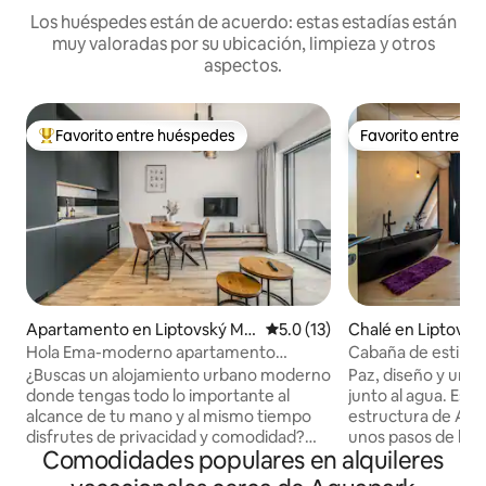
Los huéspedes están de acuerdo: estas estadías están
muy valoradas por su ubicación, limpieza y otros
aspectos.
Favorito entre huéspedes
Favorito entre h
Favorito entre huéspedes preferido
Favorito entre h
Apartamento en Liptovský Mik
Calificación promedio: 5.0 de 
5.0 (13)
Chalé en Liptovsk
uláš
Hola Ema-moderno apartamento
Cabaña de estilo a
urbano
al lago
¿Buscas un alojamiento urbano moderno
Paz, diseño y una 
donde tengas todo lo importante al
junto al agua. Es
alcance de tu mano y al mismo tiempo
estructura de A se
disfrutes de privacidad y comodidad?
unos pasos de la or
Comodidades populares en alquileres
Hola Ema - el departamento premium de
dentro de un centr
la ciudad está ubicado en Liptovský
Ofrece un interior