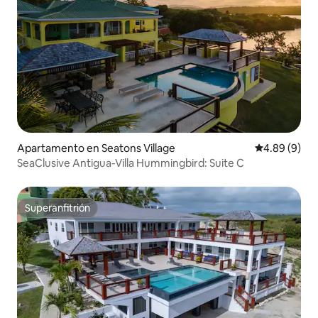
Apartamento en Seatons Village
Calificación 
4.89 (9)
SeaClusive Antigua-Villa Hummingbird: Suite C
Superanfitrión
Superanfitrión