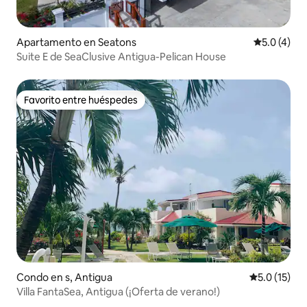
Apartamento en Seatons
Calificació
5.0 (4)
Suite E de SeaClusive Antigua-Pelican House
Favorito entre huéspedes
Favorito entre huéspedes
Condo en s, Antigua
Calificación
5.0 (15)
Villa FantaSea, Antigua (¡Oferta de verano!)