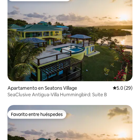
Apartamento en Seatons Village
Calificación
5.0 (29)
SeaClusive Antigua-Villa Hummingbird: Suite B
Favorito entre huéspedes
Favorito entre huéspedes