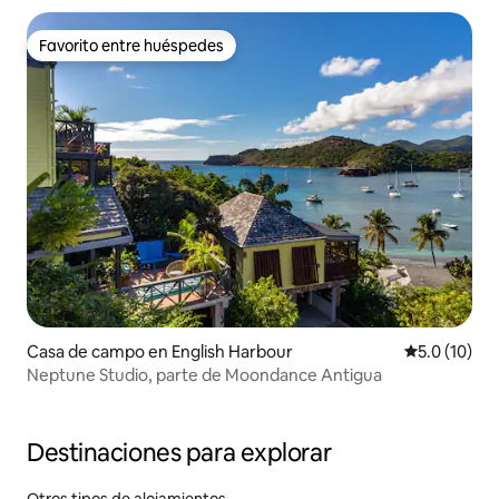
Favorito entre huéspedes
Favorito entre huéspedes
Casa de campo en English Harbour
Calificación
5.0 (10)
Neptune Studio, parte de Moondance Antigua
Destinaciones para explorar
Otros tipos de alojamientos