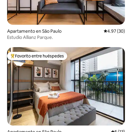
Apartamento en São Paulo
Calificación p
4.97 (30)
Estudio Allianz Parque.
Favorito entre huéspedes
Favorito entre huéspedes preferido
Apartamento en São Paulo
Calificaci
5 (13)