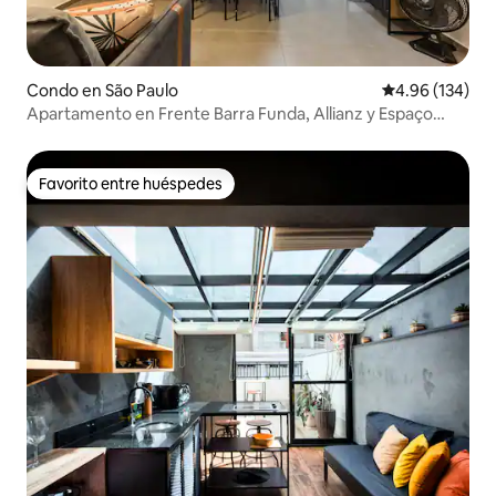
Condo en São Paulo
Calificación pr
4.96 (134)
Apartamento en Frente Barra Funda, Allianz y Espaço
Unimed
Favorito entre huéspedes
Favorito entre huéspedes