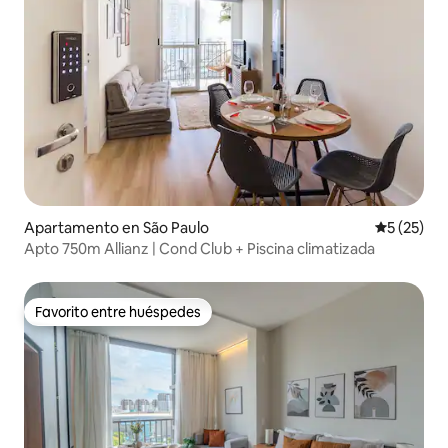
Apartamento en São Paulo
Calificaci
5 (25)
Apto 750m Allianz | Cond Club + Piscina climatizada
Favorito entre huéspedes
Favorito entre huéspedes