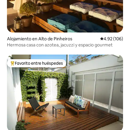
Alojamiento en Alto de Pinheiros
Calificación pr
4.92 (106)
Hermosa casa con azotea, jacuzzi y espacio gourmet
Favorito entre huéspedes
Favorito entre huéspedes preferido