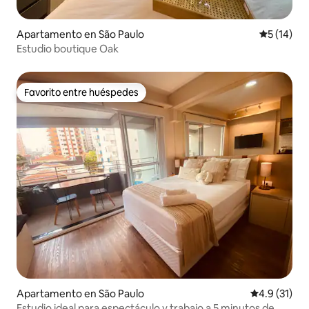
Apartamento en São Paulo
Calificaci
5 (14)
Estudio boutique Oak
Favorito entre huéspedes
Favorito entre huéspedes
Apartamento en São Paulo
Calificación
4.9 (31)
Estudio ideal para espectáculo y trabajo a 5 minutos de