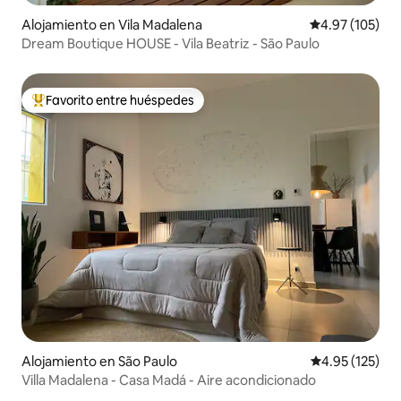
Alojamiento en Vila Madalena
Calificación p
4.97 (105)
Dream Boutique HOUSE - Vila Beatriz - São Paulo
Favorito entre huéspedes
Favorito entre huéspedes preferido
Alojamiento en São Paulo
Calificación p
4.95 (125)
Villa Madalena - Casa Madá - Aire acondicionado