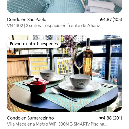
Condo en São Paulo
Calificación p
4.87 (105)
VN 1402 | 2 suites + espacio en frente de Allianz
Favorito entre huéspedes
Favorito entre huéspedes
Condo en Sumarezinho
Calificación pr
4.88 (201)
Villa Madalena Metro WiFi 300MG SMARTv Piscina