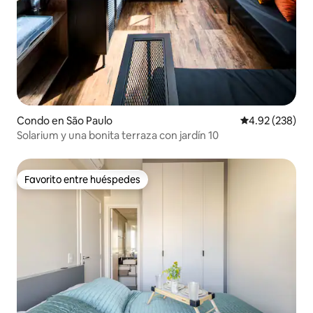
Condo en São Paulo
Calificación pr
4.92 (238)
Solarium y una bonita terraza con jardín 10
Favorito entre huéspedes
Favorito entre huéspedes