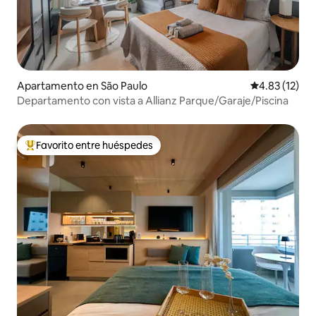
Apartamento en São Paulo
Calificación 
4.83 (12)
Departamento con vista a Allianz Parque/Garaje/Piscina
Favorito entre huéspedes
Favorito entre huéspedes preferido