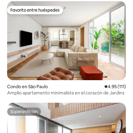
Favorito entre huéspedes
Favorito entre huéspedes
Condo en São Paulo
Calificación p
4.95 (111)
Amplio apartamento minimalista en el corazón de Jardins
Superanfitrión
Superanfitrión