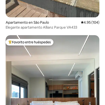
Apartamento en São Paulo
Calificación pr
4.95 (104)
Elegante apartamento Allianz Parque VA433
Favorito entre huéspedes
Favorito entre huéspedes preferido