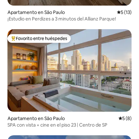
Apartamento en São Paulo
Calificaci
5 (13)
¡Estudio en Perdizes a 3 minutos del Allianz Parque!
Favorito entre huéspedes
Favorito entre huéspedes preferido
Apartamento en São Paulo
Calificac
5 (8)
SPA con vista + cine en el piso 23 | Centro de SP