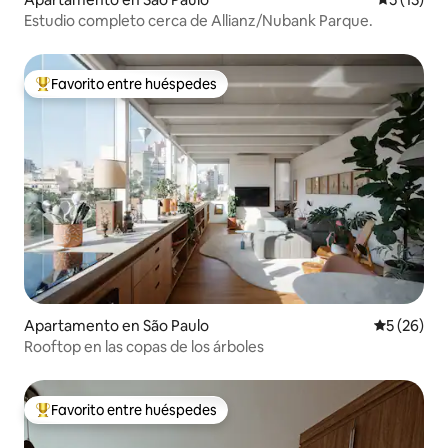
Estudio completo cerca de Allianz/Nubank Parque.
Favorito entre huéspedes
Favorito entre huéspedes preferido
Apartamento en São Paulo
Calificaci
5 (26)
Rooftop en las copas de los árboles
Favorito entre huéspedes
Favorito entre huéspedes preferido