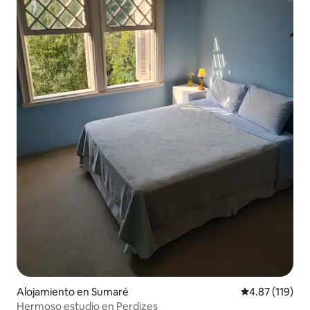
Alojamiento en Sumaré
Calificación p
4.87 (119)
Hermoso estudio en Perdizes