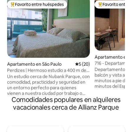
Favorito entre huéspedes
Favorito entre
Favorito entre huéspedes preferido
Favorito entre hu
Apartamento en S
716 - Departamento
Apartamento en São Paulo
Calificación promedio: 5 de 
5 (20)
Garaje / Piscina
Departamento com
Perdizes | Hermoso estudio a 400 m de
balcón y vista al Al
Nubank Parque
Un estudio cerca de Nubank Parque, con
minutos a pie del A
comodidad, practicidad y seguridad en
minutos del Espaç
un entorno perfecto para quienes
diversos comercio
vienen a nuestra ciudad por trabajo o
comerciales y luga
Comodidades populares en alquileres
por placer. El estudio está equipado con:
turístico. Depart
aire acondicionado wifi televisor
vacacionales cerca de Allianz Parque
m², cuenta con ca
inteligente cocina completa con
secador de pelo, 
refrigerador, cafetera, microondas,
cafetera de cápsu
placa de cocción y utensilios para cocinar
minibar, microonda
comida rápida sábanas de cama y baño
quemadores, Smar