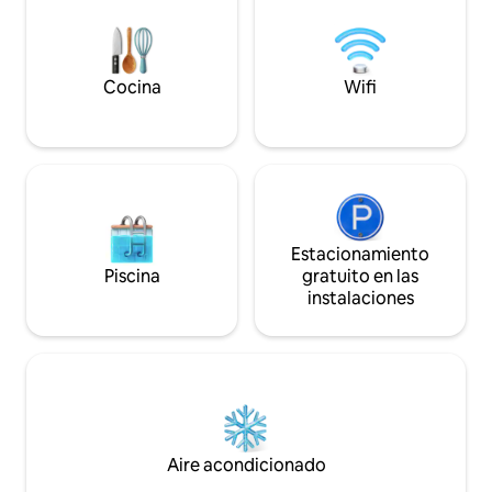
En el edificio puedes usar: alberca
comodidades. Teng
Coworking Sala de televisión academia
condominio con con
mini market guarda volúmenes Cerca de
1 plaza de estacio
dos grandes centros comerciales, de la
sujeto a disponibil
estación de metro/tren y de la parada de
Cocina
Wifi
autobús.
Estacionamiento
Piscina
gratuito en las
instalaciones
Aire acondicionado