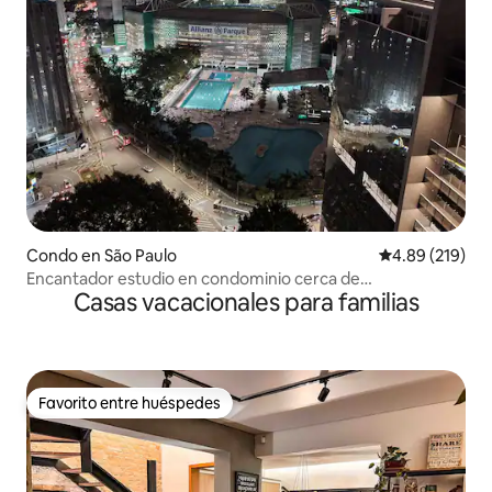
Condo en São Paulo
Calificación pr
4.89 (219)
Encantador estudio en condominio cerca de
Casas vacacionales para familias
Allianz/Nubank
Favorito entre huéspedes
Favorito entre huéspedes