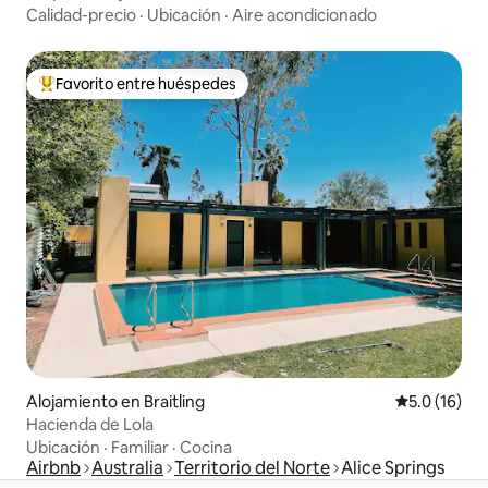
Calidad-precio
·
Ubicación
·
Aire acondicionado
Favorito entre huéspedes
Favorito entre huéspedes preferido
Alojamiento en Braitling
Calificación
5.0 (16)
Hacienda de Lola
Ubicación
·
Familiar
·
Cocina
Airbnb
Australia
Territorio del Norte
Alice Springs