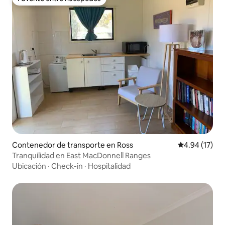
Favorito entre huéspedes
Contenedor de transporte en Ross
Calificación 
4.94 (17)
Tranquilidad en East MacDonnell Ranges
Ubicación
·
Check-in
·
Hospitalidad