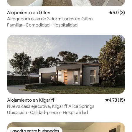
Alojamiento en Gillen
Calificació
5.0 (3)
Acogedora casa de 3 dormitorios en Gillen
Familiar
·
Comodidad
·
Hospitalidad
Alojamiento en Kilgariff
Calificación 
4.73 (15)
Nueva casa ejecutiva, Kilgariff Alice Springs
Ubicación
·
Calidad-precio
·
Hospitalidad
Favorito entre huéspedes