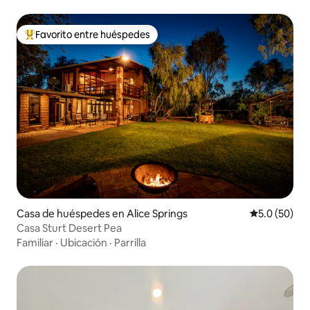
Favorito entre huéspedes
Favorito entre huéspedes preferido
Casa de huéspedes en Alice Springs
Calificación
5.0 (50)
Casa Sturt Desert Pea
Familiar
·
Ubicación
·
Parrilla