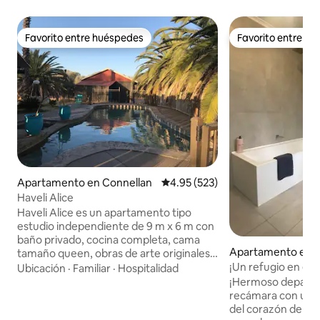
Favorito entre huéspedes
Favorito entre h
Favorito entre huéspedes
Favorito entre h
Apartamento en Connellan
Calificación promedio: 4.95 de 5
4.95 (523)
Haveli Alice
Haveli Alice es un apartamento tipo
estudio independiente de 9 m x 6 m con
baño privado, cocina completa, cama
Apartamento en E
tamaño queen, obras de arte originales,
¡Un refugio en el d
wifi Starlink, TV, Netflix, cinco acres de
Ubicación
·
Familiar
·
Hospitalidad
matorrales, abundante avifauna y
¡Hermoso depart
algunas lagartijas, goannas, gallinas,
recámara con ubic
caballos y un gato. Piscina de agua salada
del corazón de A