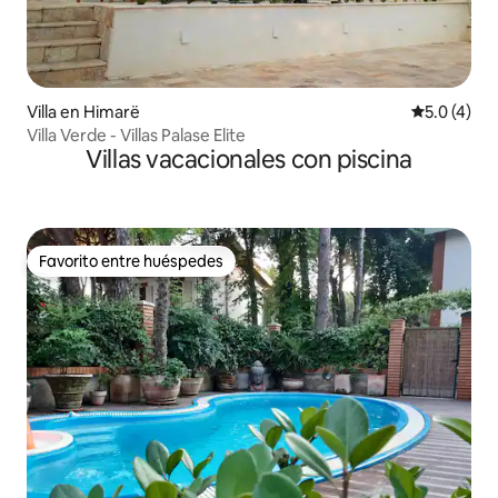
Villa en Himarë
Calificació
5.0 (4)
Villa Verde - Villas Palase Elite
Villas vacacionales con piscina
Favorito entre huéspedes
Favorito entre huéspedes