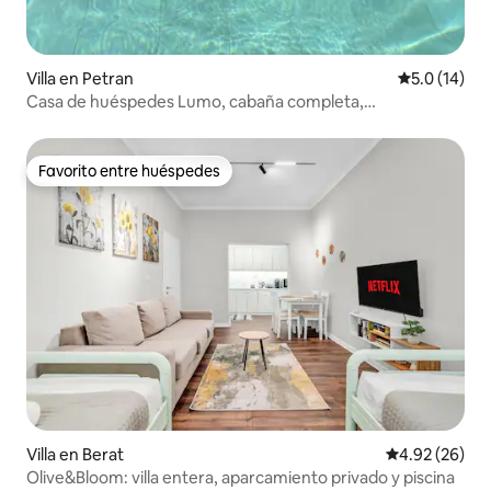
Villa en Petran
Calificación
5.0 (14)
Casa de huéspedes Lumo, cabaña completa,
impresionantes vistas y piscina
Favorito entre huéspedes
Favorito entre huéspedes
Villa en Berat
Calificación p
4.92 (26)
Olive&Bloom: villa entera, aparcamiento privado y piscina