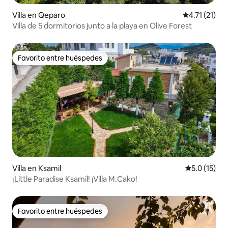
Villa en Qeparo
Calificación 
4.71 (21)
Villa de 5 dormitorios junto a la playa en Olive Forest
Favorito entre huéspedes
Favorito entre huéspedes
Villa en Ksamil
Calificación
5.0 (15)
¡Little Paradise Ksamil! ¡Villa M.Cako!
Favorito entre huéspedes
Favorito entre huéspedes