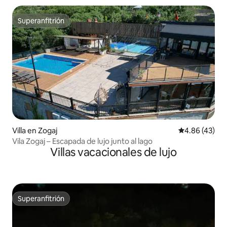
Superanfitrión
Superanfitrión
Villa en Zogaj
Calificación 
4.86 (43)
Vila Zogaj – Escapada de lujo junto al lago
Villas vacacionales de lujo
Superanfitrión
Superanfitrión