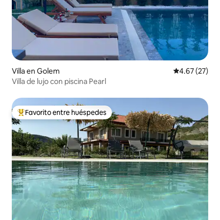
Villa en Golem
Calificación 
4.67 (27)
Villa de lujo con piscina Pearl
Favorito entre huéspedes
Favorito entre huéspedes preferido