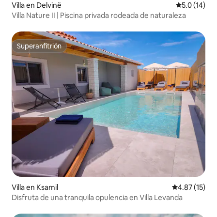
Villa en Delvinë
Calificación
5.0 (14)
Villa Nature II | Piscina privada rodeada de naturaleza
Superanfitrión
Superanfitrión
Villa en Ksamil
Calificación 
4.87 (15)
Disfruta de una tranquila opulencia en Villa Levanda