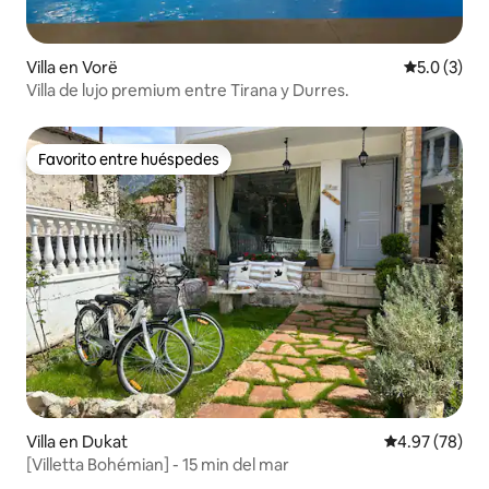
Villa en Vorë
Calificació
5.0 (3)
Villa de lujo premium entre Tirana y Durres.
Favorito entre huéspedes
Favorito entre huéspedes
Villa en Dukat
Calificación p
4.97 (78)
[Villetta Bohémian] - 15 min del mar