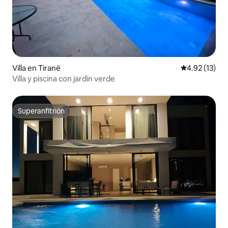
Villa en Tiranë
Calificación 
4.92 (13)
Villa y piscina con jardín verde
Superanfitrión
Superanfitrión