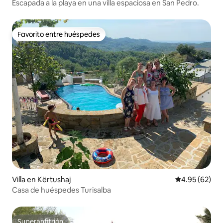
Escapada a la playa en una villa espaciosa en San Pedro.
Favorito entre huéspedes
Favorito entre huéspedes
Villa en Kërtushaj
Calificación p
4.95 (62)
Casa de huéspedes Turisalba
Superanfitrión