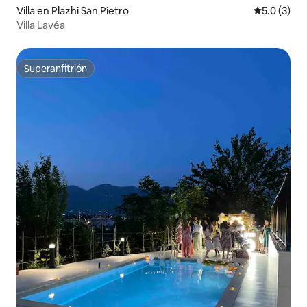
Villa en Plazhi San Pietro
Calificació
5.0 (3)
Villa Lavéa
Superanfitrión
Superanfitrión