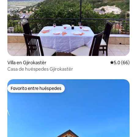
Villa en Gjirokastër
Calificación
5.0 (66)
Casa de huéspedes Gjirokastër
Favorito entre huéspedes
Favorito entre huéspedes