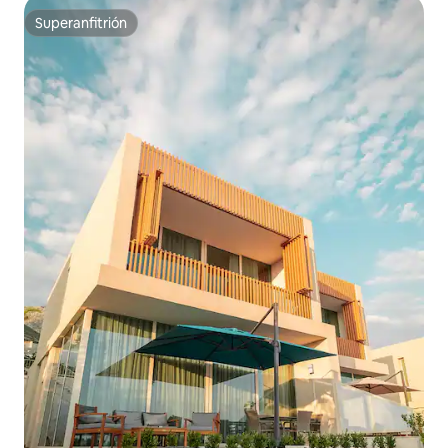
Superanfitrión
Superanfitrión