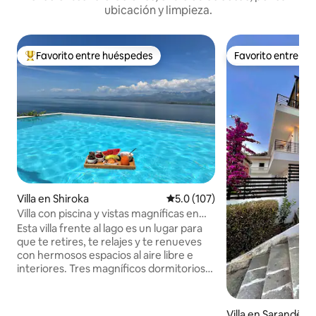
ubicación y limpieza.
Favorito entre huéspedes
Favorito entre h
Favorito entre huéspedes preferido
Favorito entre h
Villa en Shiroka
Calificación promedio: 5.0 de 5
5.0 (107)
Villa con piscina y vistas magníficas en
Lake Breeze
Esta villa frente al lago es un lugar para
que te retires, te relajes y te renueves
con hermosos espacios al aire libre e
interiores. Tres magníficos dormitorios
con vistas al lago. Disfruta de las
mañanas junto a la encantadora piscina
de nuestra villa y toma el sol en nuestras
Villa en Sarandë