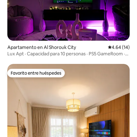
Apartamento en Al Shorouk City
Calificación 
4.64 (14)
Lux Apt · Capacidad para 10 personas · PS5 GameRoom ·
20 minutos del aeropuerto
Favorito entre huéspedes
Favorito entre huéspedes