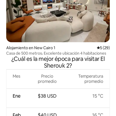
Alojamiento en New Cairo 1
Calificaci
5 (29)
Casa de 500 metros، Excelente ubicación 4 habitaciones
¿Cuál es la mejor época para visitar El
Sherouk 2?
Mes
Precio
Temperatura
promedio
promedio
Ene
$38 USD
15 °C
Feb
$40 USD
16 °C