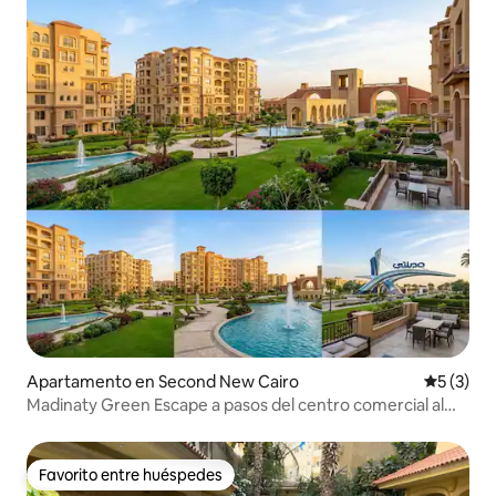
Apartamento en Second New Cairo
Calificac
5 (3)
Madinaty Green Escape a pasos del centro comercial al
aire libre y de los parques
Favorito entre huéspedes
Favorito entre huéspedes