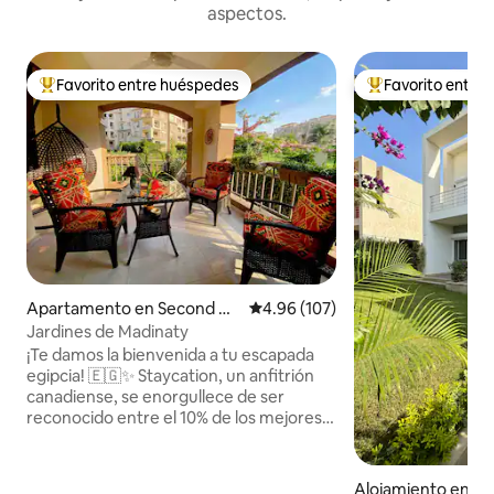
aspectos.
Favorito entre huéspedes
Favorito entre
Favorito entre huéspedes preferido
Favorito entre hu
Apartamento en Second Ne
Calificación promedio: 4.96 de 5
4.96 (107)
w Cairo
Jardines de Madinaty
¡Te damos la bienvenida a tu escapada
egipcia! 🇪🇬✨ Staycation, un anfitrión
canadiense, se enorgullece de ser
reconocido entre el 10% de los mejores
anfitriones de Egipto y ofrece estancias
excepcionales para viajeros de todo el
mundo. Este refugio tranquilo y privado
Alojamiento en S