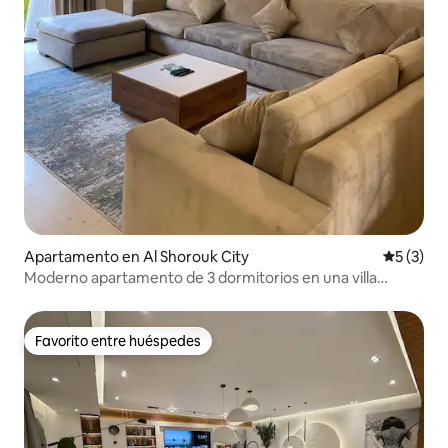
Apartamento en Al Shorouk City
Calificac
5 (3)
Moderno apartamento de 3 dormitorios en una villa
cerrada en la ciudad de Shorouk
Favorito entre huéspedes
Favorito entre huéspedes