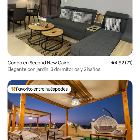
Condo en Second New Cairo
Calificación 
4.92 (71)
Elegante con jardín, 3 dormitorios y 2 baños.
Favorito entre huéspedes
Favorito entre huéspedes preferido