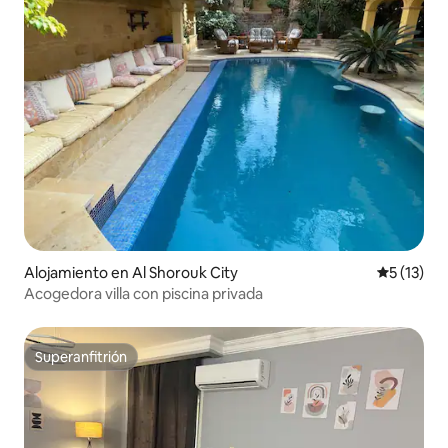
Alojamiento en Al Shorouk City
Calificaci
5 (13)
Acogedora villa con piscina privada
Superanfitrión
Superanfitrión