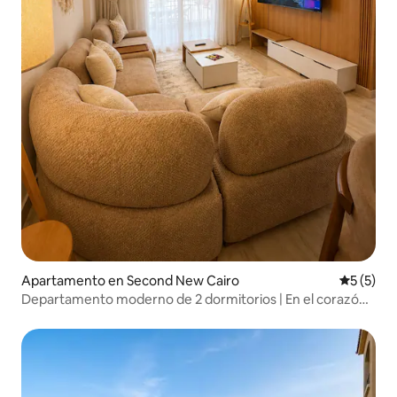
Apartamento en Second New Cairo
Calificac
5 (5)
Departamento moderno de 2 dormitorios | En el corazón
de Madinaty