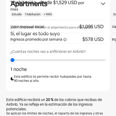
Apartments
1 habitación
· desde $1,529 USD
por
mes
Estudio
1 habitación
+ MÁS
E
$1,095 USD
Valor mensual inicial
Va
¿Los huéspedes tendrán el alojamiento para ellos solos?
Sí, el lugar es todo suyo
$578 USD
Ingresos promedio
por semana
In
¿Cuántas noches vas a anfitrionar en Airbnb?
1 noche
Este edificio te permite recibir huéspedes por hasta
90 noches al año
Este edificio recibirá un
20 %
de los cobros que recibas de
Airbnb. Ya se refleja en la estimación de los ingresos
potenciales.
Se aplican los límites de noches, el reparto de los ingresos y otras