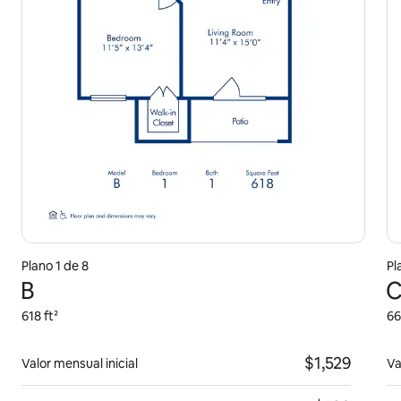
Plano 1 de 8
Pl
B
618 ft²
66
$1,529
Valor mensual inicial
Va