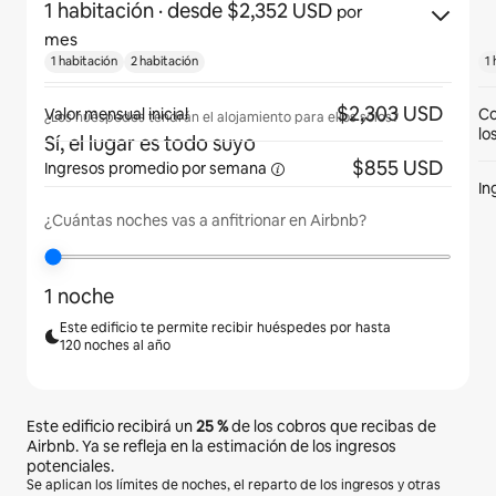
1 habitación
· desde $2,352 USD
por
mes
1 habitación
2 habitación
1 
$2,303 USD
Valor mensual inicial
Co
¿Los huéspedes tendrán el alojamiento para ellos solos?
lo
Sí, el lugar es todo suyo
$855 USD
Ingresos promedio
por semana
In
¿Cuántas noches vas a anfitrionar en Airbnb?
1 noche
Este edificio te permite recibir huéspedes por hasta
120 noches al año
Este edificio recibirá un
25 %
de los cobros que recibas de
Airbnb. Ya se refleja en la estimación de los ingresos
potenciales.
Se aplican los límites de noches, el reparto de los ingresos y otras