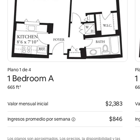
Plano 1 de 4
Pl
1 Bedroom A
1
665 ft²
66
$2,383
Valor mensual inicial
Va
$846
Ingresos promedio
por semana
In
Los planos son aproximados. Los precios, la disponibilidad y las