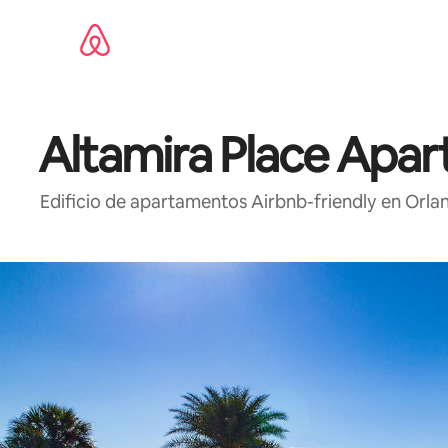
Omite
el
contenido
Altamira Place Ap
Edificio de apartamentos Airbnb-friendly en Orlan