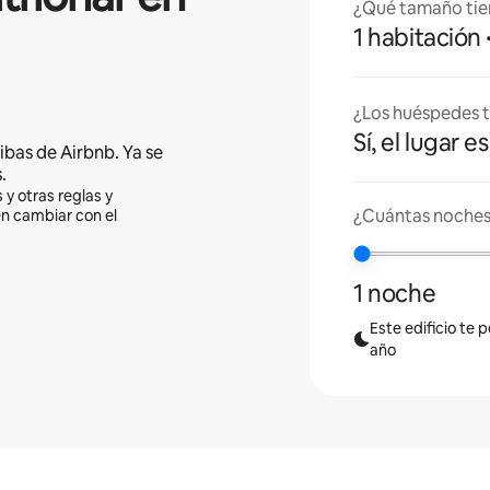
¿Qué tamaño tie
1 habitación
¿Los huéspedes t
Sí, el lugar 
ibas de Airbnb. Ya se
.
 y otras reglas y
¿Cuántas noches 
en cambiar con el
1 noche
Este edificio te 
año