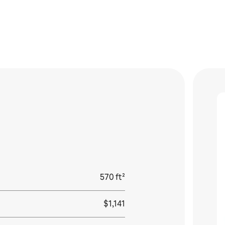
570 ft²
$1,141