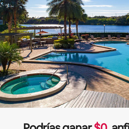
Podrías ganar
$
0
anf