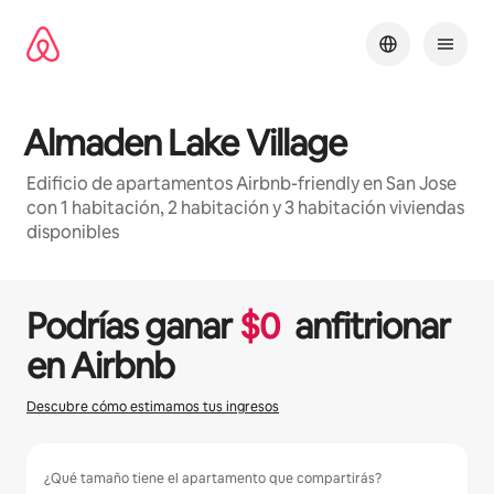
Omite
el
contenido
Almaden Lake Village
Edificio de apartamentos Airbnb-friendly en San Jose
con 1 habitación, 2 habitación y 3 habitación viviendas
disponibles
1 / 30
Se muestran0 de 0 elementos
Podrías ganar
$
0
anfitrionar
en Airbnb
Descubre cómo estimamos tus ingresos
¿Qué tamaño tiene el apartamento que compartirás?