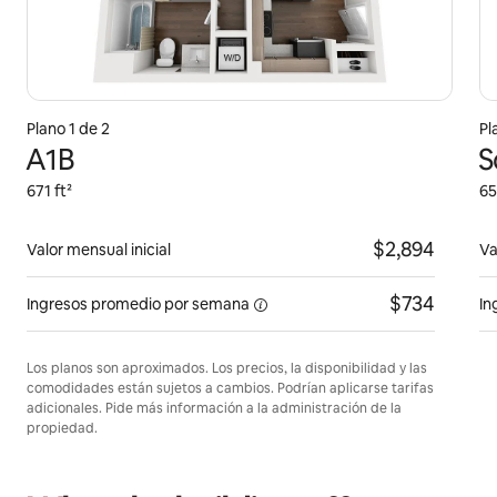
Plano 1 de 2
Pl
A1B
S
671 ft²
65
$2,894
Valor mensual inicial
Va
$734
Ingresos promedio
por semana
In
Los planos son aproximados. Los precios, la disponibilidad y las
comodidades están sujetos a cambios. Podrían aplicarse tarifas
adicionales. Pide más información a la administración de la
propiedad.