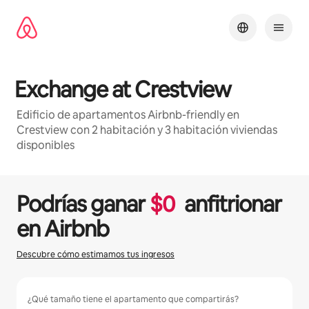
Omite
el
contenido
Exchange at Crestview
Edificio de apartamentos Airbnb-friendly en
Crestview con 2 habitación y 3 habitación viviendas
disponibles
1 / 20
Se muestran0 de 0 elementos
Podrías ganar
$
0
anfitrionar
en Airbnb
Descubre cómo estimamos tus ingresos
¿Qué tamaño tiene el apartamento que compartirás?