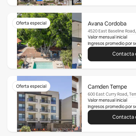
Se muestran0 de 0 elementos
Avana Cordoba
Oferta especial
4520 East Baseline Road,
Valor mensual inicial
Ingresos promedio por 
Contacta c
Se muestran0 de 0 elementos
Camden Tempe
Oferta especial
600 East Curry Road, Te
Valor mensual inicial
Ingresos promedio por 
Contacta c