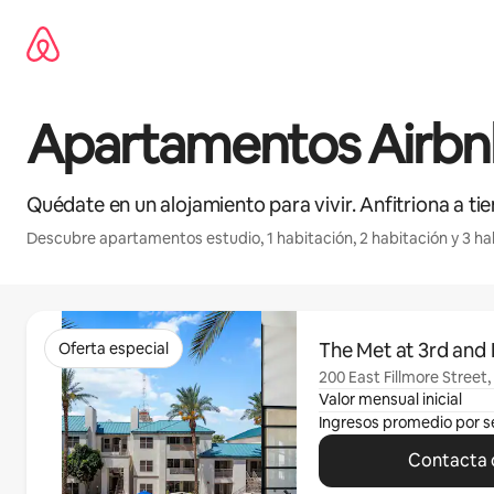
Omite
el
contenido
Apartamentos Airbnb
Quédate en un alojamiento para vivir. Anfitriona a ti
Descubre apartamentos estudio, 1 habitación, 2 habitación y 3 hab
Se muestran0 de 0 elementos
The Met at 3rd and 
Oferta especial
200 East Fillmore Street,
Valor mensual inicial
Ingresos promedio por 
Contacta c