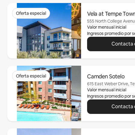
Se muestran0 de 0 elementos
Vela at Tempe Tow
Oferta especial
555 North College Aven
Valor mensual inicial
Ingresos promedio por 
Contacta c
Se muestran0 de 0 elementos
Camden Sotelo
Oferta especial
615 East Weber Drive, T
Valor mensual inicial
Ingresos promedio por 
Contacta c
Se muestran0 de 0 elementos