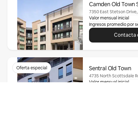
Camden Old Town S
7350 East Stetson Drive,
Valor mensual inicial
Ingresos promedio por 
Contacta c
Se muestran0 de 0 elementos
Sentral Old Town
Oferta especial
4735 North Scottsdale R
Valor mensual inicial
Ingresos promedio por 
Contacta c
Busca un
apartamento
Se muestran0 de 0 elementos
909 West