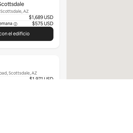
cottsdale
 Scottsdale, AZ
$1,689 USD
$575 USD
semana
on el edificio
oad, Scottsdale, AZ
$1,971 USD
$847 USD
semana
on el edificio
Examina todo